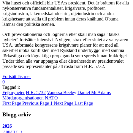
Vita huset och officiellt blir USA:s president. Det är bråttom för alla
nykonservativa fundamentalister, krigsivrare, profitörer,
krigsindustrin, läkemedskaindustrin, oljeindustrin och andra
krigshetsare att ställa till problem innan deras knähund Obama
lämnar den politiska scenen.
Och provokationerna och lögnerna eller skall man säga "falska
nyheter" fortsätter intensivt. Nyligen, strax efter slutet av valrysaren i
USA, utformade kongressens krigsivrare planer för att med all
säkerhet utöka konflikten med Ryssland underbyggd med samma
förkastliga och lögnaktiga propaganda som spreds innan Irakkriget.
Under tiden alla var upptagna eller distraherade av presidentvalet
passade sex representanter på att rösta fram H.R. 5732.
Fortsätt läs mer
0
Taggad i:
Fejknyheter
H.R. 5732
Vanessa Beeley
Daniel McAdams
Mördarorganisationen NATO
First Page
Previous Page
1
Next Page
Last Page
Blogg arkiv
2026
januari
(1)