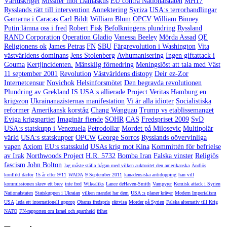
Världskriget
Missiler mot Damaskus
EU contra Nationalstaten
MH17
Rysslands rätt till intervention
Annektering
Syriza
USA:s terrorhandlingar
Gamarna i Caracas
Carl Bildt
William Blum
OPCV
William Binney
Putin:lämna oss i fred
Robert Fisk
Befolkningens plundring
Ryssland
RAND Corporation
Operation Gladio
Vanessa Beeley
Mörda Assad
QE
Religionens ok
James Petras
FN
SBU
Färgrevolution i Washington
Vita
västvärldens dominans
Jens Stolenberg
Avhumanisering
Ingen giftattack i
Gouma
Kertjincidenten.
Mänsklig förnedring
Meningslöst att tala med Väst
11 september 2001
Revolution
Västvärldens distopy
Deir ez-Zor
Internetcensur
Novichok
Helsinforsmötet
Den begravda revolutionen
Plundring av Grekland
IS USA:s allierade
Project Veritas
Hamburg en
krigszon
Ukrainanazisternas manifestation
Vi är alla idioter
Socialistiska
reformer
Amerikansk korståg
Chang Wanguau
Trump vs etablissemanget
Eviga krigspartiet
Imaginär fiende
SOHR
CAS
Fredspriset 2009
SvD
USA:s statskupp i Venezuela
Petrodollar
Mordet på Milosevic
Multipolär
värld
USA:s statskupper
OPCW
George Sorros
Rysslands oövervinliga
vapen
Axiom
EU:s statsskuld
USAs krig mot Kina
Kommittén för befrielse
av Irak
Northwoods Project
H.R. 5732
Bomba Iran
Falska vinster
Religiös
fascism
John Bolton
Jag måste ställa frågan med vilken auktoritet den amerikanska
Ändlös
konflikt därför
15 år efter 9/11
WADA
9 September 2011
kanadensiska antidopping
han vill
kommissionen skrev ett brev
inte fred
Wikealiks
Lance deHaven-Smith
Vampyrer
Kemisk attack i Syrien
Nationalstaten
Statskuppen i Ukraian
vilken mandat har dem
USA :s planer kräver
Modern Imperialism
USA
leda ett internationell upprop
Obams fredspris
rättvisa
Morder på Syrien
Falska alternativ till Krig
NATO
FN-rapporten om Israel och apartheid
frihet