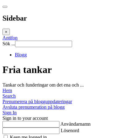
Sidebar
×
Antifon
Sök ...
Blogg
Fria tankar
Tankar och funderingar om det ena och ...
Hem
Search
Prenumerera på blogguppdateringar
Avsluta prenumeration på blogg
Sign In
Sign in to your account
Användarnamn
Lösenord
Keep me logged in