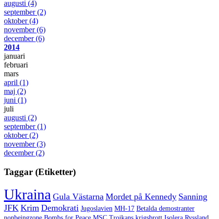
augusti
(4)
september
(2)
oktober
(4)
november
(6)
december
(6)
2014
januari
februari
mars
april
(1)
maj
(2)
juni
(1)
juli
augusti
(2)
september
(1)
oktober
(2)
november
(3)
december
(2)
Taggar (Etiketter)
Ukraina
Gula Västarna
Mordet på Kennedy
Sanning
JFK
Krim
Demokrati
Jugoslavien
MH-17
Betalda demostranter
nonbeingzone
Bombs for Peace
MSC
Trojkans krigsbrott
Isolera Ryssland