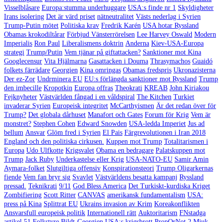
Visselblåsare
Europa:stumma underhuggare
USA:s finde nr 1
Skyldigheter
Irans isolering
Det är värd priset
nätneutralitet
Västs nederlag i Syrien
Trump-Putin mötet
Politiska krav
Fredrik Karén
USA hotar Ryssland
Obamas krokodiltårar
Förbjud Vänsterrörelsen
Lee Harvey Oswald
Modern
Imperialis
Ron Paul
Liberalismens doktrin
Anderna
Kiev-USA-Europa
strategi
Trump/Putin
Vem tjänar på giftattacken?
Sanktioner mot Kina
Googlecensur
Vita Hjälmarna
Gasattacken i Douma
Thrasymachos
Guaidó
folkets färrädare
Georgien
Kina omringas
Obamas fredspris
Ukronazisterna
Der ez-Zor
Undrminera EU
EU:s förlängda sanktioner mot Ryssland
Trump
den imbecille
Kropotkin
Europa offras
Theokrati
KREAB
John Kiriakou
Fejknyheter
Västvärlden fångad i en våldspiral
The Kitchen
Turkiet
invaderar Syrien
Europeisk integritet
McCarthyismen
Är det redan över för
Trump?
Det globala dårhuset
Manafort och Gates
Forum för Krig
Vem är
monstret?
Stephen Cohen
Edward Snowden
USA-ledda Imperiet
Jus ad
bellum
Ansvar
Glöm fred i Syrien
El Pais
Färgrevolutionen i Iran 2018
England och den politiska cirkusen.
Kuppen mot Trump
Totalitarismen i
Europa
Udo Ulfkotte
Krigsvalet
Obama en bedragare
Palatskuppen mot
Trump
Jack Ruby
Underkastelse eller Krig
USA-NATO-EU
Samir Amin
Aymara-folket
Slutgiltiga offensiv
Konspirationsteori
Trump Oligarkernas
fiende
Vem fan bryr sig
Svavlet
Västvärldens besatta kampanj
Ryssland
pressad.
Teknikrati
9/11
God Bless America
Det Turkiskt-kurdiska Kriget
Zombifiering
Scott Ritter
CANVAS
amerikansk fundamentalism
USA:
press på Kina
Splittrat EU
Ukrains invasion av Krim
Koreakonflikten
Ansvarsfull europeisk politik
Internationell rätt
Auktoritarism
FNstadga
artikel 51
Folkstyre
Bildt-Georgien
USA:s krigsbrott
PropOrNot
2
Mjuk