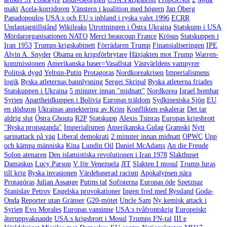
makt
Acela-korridoren
Vänstern i koalition med högern
Jan Öberg
Papadopoulos
USA:s och EU:s inbland i ryska valet 1996
ECRR
Undantagstillstånd
Wikileaks
Utrottningen i Östra Ukraina
Statskupp i USA
Mördarorganisationen NATO
Merci beaucoup France
Krösus
Statskuppen i
Iran 1953
Trumps krigskabinett
Förrädaren Trump
Finansialiseringen
IPE
Alvin A. Snyder
Obama en krigsförbrytare
Häxjakten mot Trump
Warren-
kommissionen
Amerikanska baser=Vasallstat
Västvärldens vampyrer
Politisk dygd
Yeltsin-Putin
Protagoras
Nordkoreakrisen
Imperialismens
logik
Ryska atleternas bannlysning
Sergei Skripal
Ryska atleterna friades
Statskuppen i Ukraina
5 minuter innan "midnatt"
Nordkorea
Israel bombar
Syrien
Apartheidkuppen i Bolivia
Europas träldom
Sydkinesiska Sjön
EU
en dödszon
Ukrainas annektering av Krim
Konflikten eskalerar
Det tar
aldrig slut
Östra Ghouta
R2P
Statskupp
Alexis Tsipras
Europas krigsbrott
"Ryska propaganda"
Imperialismen
Amerikanska Gulag
Gramski
Nytt
sarinattack på väg
Liberal demokrati
2 minuter innan midnatt
OPWC
Upp
och kämpa människa
Kina
Lundin Oil
Daniel McAdams
An die Freude
Solon atenaren
Den islamistiska revolutionen i Iran 1978
Slakthuset
Damaskus
Lucy Parson
V för Venezuela
JIT
Slakten I mosul
Trump luras
till krig
Ryska invasionen
Värdebaserad racism
Apokalypsen nära
Protagóras
Julian Assange
Putins tal
Sofisterna
Europas öde
Spetznaz
Stanislav Petrov
Engelska provokationer
Ingen fred med Ryssland
Goda-
Onda
Reporter utan Gränser
G20-mötet
Uncle Sam
Ny kemisk attack i
Syrien
Evo Morales
Europas vansinne
USA:s tvåfrontskrig
Europeiskt
återuppvaknande
USA:s krigsbrott i Mosul
Trumps FN-tal
III:e