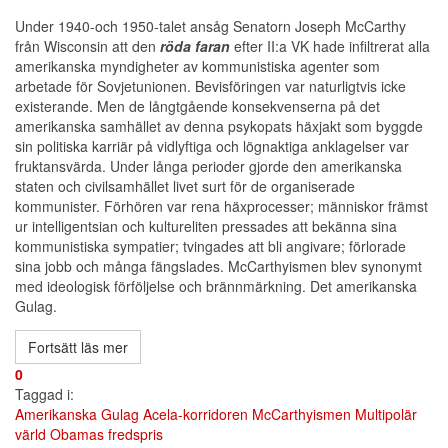
Under 1940-och 1950-talet ansåg Senatorn Joseph McCarthy
från Wisconsin att den
röda faran
efter II:a VK hade infiltrerat alla
amerikanska myndigheter av kommunistiska agenter som
arbetade för Sovjetunionen. Bevisföringen var naturligtvis icke
existerande. Men de långtgående konsekvenserna på det
amerikanska samhället av denna psykopats häxjakt som byggde
sin politiska karriär på vidlyftiga och lögnaktiga anklagelser var
fruktansvärda. Under långa perioder gjorde den amerikanska
staten och civilsamhället livet surt för de organiserade
kommunister. Förhören var rena häxprocesser; människor främst
ur intelligentsian och kultureliten pressades att bekänna sina
kommunistiska sympatier; tvingades att bli angivare; förlorade
sina jobb och många fängslades. McCarthyismen blev synonymt
med ideologisk förföljelse och brännmärkning. Det amerikanska
Gulag.
Fortsätt läs mer
0
Taggad i:
Amerikanska Gulag
Acela-korridoren
McCarthyismen
Multipolär
värld
Obamas fredspris