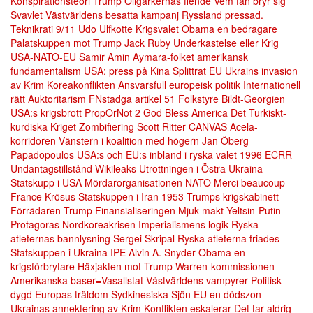
Konspirationsteori
Trump Oligarkernas fiende
Vem fan bryr sig
Svavlet
Västvärldens besatta kampanj
Ryssland pressad.
Teknikrati
9/11
Udo Ulfkotte
Krigsvalet
Obama en bedragare
Palatskuppen mot Trump
Jack Ruby
Underkastelse eller Krig
USA-NATO-EU
Samir Amin
Aymara-folket
amerikansk
fundamentalism
USA: press på Kina
Splittrat EU
Ukrains invasion
av Krim
Koreakonflikten
Ansvarsfull europeisk politik
Internationell
rätt
Auktoritarism
FNstadga artikel 51
Folkstyre
Bildt-Georgien
USA:s krigsbrott
PropOrNot
2
God Bless America
Det Turkiskt-
kurdiska Kriget
Zombifiering
Scott Ritter
CANVAS
Acela-
korridoren
Vänstern i koalition med högern
Jan Öberg
Papadopoulos
USA:s och EU:s inbland i ryska valet 1996
ECRR
Undantagstillstånd
Wikileaks
Utrottningen i Östra Ukraina
Statskupp i USA
Mördarorganisationen NATO
Merci beaucoup
France
Krösus
Statskuppen i Iran 1953
Trumps krigskabinett
Förrädaren Trump
Finansialiseringen
Mjuk makt
Yeltsin-Putin
Protagoras
Nordkoreakrisen
Imperialismens logik
Ryska
atleternas bannlysning
Sergei Skripal
Ryska atleterna friades
Statskuppen i Ukraina
IPE
Alvin A. Snyder
Obama en
krigsförbrytare
Häxjakten mot Trump
Warren-kommissionen
Amerikanska baser=Vasallstat
Västvärldens vampyrer
Politisk
dygd
Europas träldom
Sydkinesiska Sjön
EU en dödszon
Ukrainas annektering av Krim
Konflikten eskalerar
Det tar aldrig