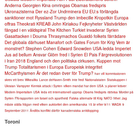
Anderna
Georgien
Kina omringas
Obamas fredspris
Ukronazisterna
Der ez-Zor
Undrminera EU
EU:s förlängda
sanktioner mot Ryssland
Trump den imbecille
Kropotkin
Europa
offras
Theokrati
KREAB
John Kiriakou
Fejknyheter
Västvärlden
fångad i en våldspiral
The Kitchen
Turkiet invaderar Syrien
Gasattacken i Douma
Thrasymachos
Guaidó folkets färrädare
Det globala dårhuset
Manafort och Gates
Forum för Krig
Vem är
monstret?
Stephen Cohen
Edward Snowden
USA-ledda Imperiet
Jus ad bellum
Ansvar
Glöm fred i Syrien
El Pais
Färgrevolutionen
i Iran 2018
England och den politiska cirkusen.
Kuppen mot
Trump
Totalitarismen i Europa
Europeisk integritet
McCarthyismen
Är det redan över för Trump?
han vill
kommissionen
skrev ett brev
Wikealiks
Lance deHaven-Smith
inte fred
Nationalstaten
Statskuppen i
Ukraian
Vampyrer
Kemisk attack i Syrien
vilken mandat har dem
USA :s planer kräver
Modern Imperialism
USA
leda ett internationell upprop
Obams fredspris
rättvisa
Morder på
Syrien
FN-rapporten om Israel och apartheid
Falska alternativ till Krig
NATO
frihet
Jag
måste ställa frågan med vilken auktoritet den amerikanska
15 år efter 9/11
WADA
9
September 2011
Ändlös konflikt därför
kanadensiska antidopping
Toroni