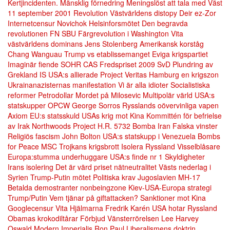
Kertjincidenten.
Mänsklig förnedring
Meningslöst att tala med Väst
11 september 2001
Revolution
Västvärldens distopy
Deir ez-Zor
Internetcensur
Novichok
Helsinforsmötet
Den begravda
revolutionen
FN
SBU
Färgrevolution i Washington
Vita
västvärldens dominans
Jens Stolenberg
Amerikansk korståg
Chang Wanguau
Trump vs etablissemanget
Eviga krigspartiet
Imaginär fiende
SOHR
CAS
Fredspriset 2009
SvD
Plundring av
Grekland
IS USA:s allierade
Project Veritas
Hamburg en krigszon
Ukrainanazisternas manifestation
Vi är alla idioter
Socialistiska
reformer
Petrodollar
Mordet på Milosevic
Multipolär värld
USA:s
statskupper
OPCW
George Sorros
Rysslands oövervinliga vapen
Axiom
EU:s statsskuld
USAs krig mot Kina
Kommittén för befrielse
av Irak
Northwoods Project
H.R. 5732
Bomba Iran
Falska vinster
Religiös fascism
John Bolton
USA:s statskupp i Venezuela
Bombs
for Peace
MSC
Trojkans krigsbrott
Isolera Ryssland
Visselblåsare
Europa:stumma underhuggare
USA:s finde nr 1
Skyldigheter
Irans isolering
Det är värd priset
nätneutralitet
Västs nederlag i
Syrien
Trump-Putin mötet
Politiska krav
Jugoslavien
MH-17
Betalda demostranter
nonbeingzone
Kiev-USA-Europa strategi
Trump/Putin
Vem tjänar på giftattacken?
Sanktioner mot Kina
Googlecensur
Vita Hjälmarna
Fredrik Karén
USA hotar Ryssland
Obamas krokodiltårar
Förbjud Vänsterrörelsen
Lee Harvey
Oswald
Modern Imperialis
Ron Paul
Liberalismens doktrin