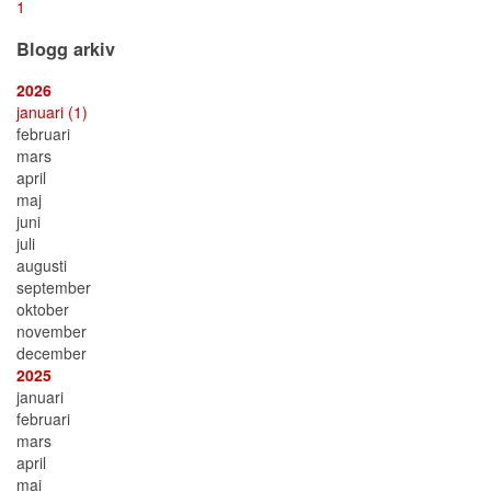
First
Previous
Next
Last
1
Page
Page
Page
Page
Blogg arkiv
2026
januari
(1)
februari
mars
april
maj
juni
juli
augusti
september
oktober
november
december
2025
januari
februari
mars
april
maj