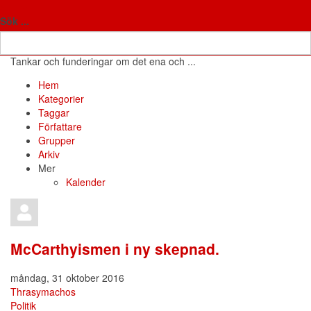
Antifon
Fria tankar
Sök ...
Tankar och funderingar om det ena och ...
Hem
Search
Prenumerera
Avsluta
Sign
Hem
på
prenumeration
In
Kategorier
blogguppdateringar
på
Taggar
blogg
Författare
Grupper
Arkiv
Mer
Kalender
McCarthyismen i ny skepnad.
måndag, 31 oktober 2016
Thrasymachos
Politik