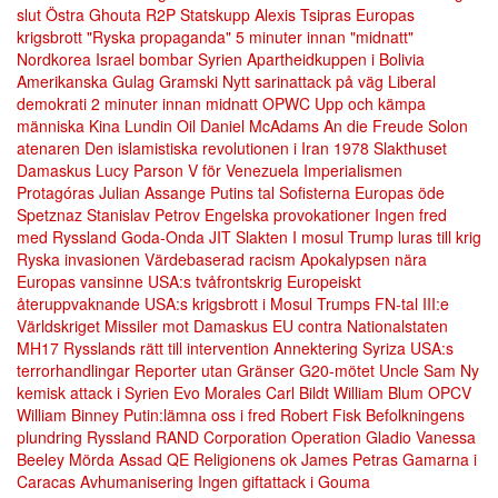
slut
Östra Ghouta
R2P
Statskupp
Alexis Tsipras
Europas
krigsbrott
"Ryska propaganda"
5 minuter innan "midnatt"
Nordkorea
Israel bombar Syrien
Apartheidkuppen i Bolivia
Amerikanska Gulag
Gramski
Nytt sarinattack på väg
Liberal
demokrati
2 minuter innan midnatt
OPWC
Upp och kämpa
människa
Kina
Lundin Oil
Daniel McAdams
An die Freude
Solon
atenaren
Den islamistiska revolutionen i Iran 1978
Slakthuset
Damaskus
Lucy Parson
V för Venezuela
Imperialismen
Protagóras
Julian Assange
Putins tal
Sofisterna
Europas öde
Spetznaz
Stanislav Petrov
Engelska provokationer
Ingen fred
med Ryssland
Goda-Onda
JIT
Slakten I mosul
Trump luras till krig
Ryska invasionen
Värdebaserad racism
Apokalypsen nära
Europas vansinne
USA:s tvåfrontskrig
Europeiskt
återuppvaknande
USA:s krigsbrott i Mosul
Trumps FN-tal
III:e
Världskriget
Missiler mot Damaskus
EU contra Nationalstaten
MH17
Rysslands rätt till intervention
Annektering
Syriza
USA:s
terrorhandlingar
Reporter utan Gränser
G20-mötet
Uncle Sam
Ny
kemisk attack i Syrien
Evo Morales
Carl Bildt
William Blum
OPCV
William Binney
Putin:lämna oss i fred
Robert Fisk
Befolkningens
plundring
Ryssland
RAND Corporation
Operation Gladio
Vanessa
Beeley
Mörda Assad
QE
Religionens ok
James Petras
Gamarna i
Caracas
Avhumanisering
Ingen giftattack i Gouma