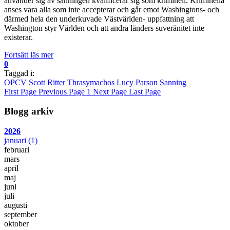
använder sig av sanningen kvalificerar sig som kriminell. Kriminella
anses vara alla som inte accepterar och går emot Washingtons- och
därmed hela den underkuvade Västvärlden- uppfattning att
Washington styr Världen och att andra länders suveränitet inte
existerar.
Fortsätt läs mer
0
Taggad i:
OPCV
Scott Ritter
Thrasymachos
Lucy Parson
Sanning
First Page
Previous Page
1
Next Page
Last Page
Blogg arkiv
2026
januari
(1)
februari
mars
april
maj
juni
juli
augusti
september
oktober