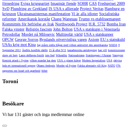
förnedring
Eviga krigspartiet
Imaginär fiende
SOHR
CAS
Fredspriset 2009
SvD
Plundring av Grekland
IS USA:s allierade
Project Veritas
Hamburg en
krigszon
Ukrainanazisternas manifestation
Vi är alla idioter
Socialistiska
reformer
Amerikansk korståg
Chang Wanguau
Trump vs etablissemanget
Kommittén för befrielse av Irak
Northwoods Project
H.R. 5732
Bomba Iran
Falska vinster
Religiös fascism
John Bolton
USA:s statskupp i Venezuela
Petrodollar
Mordet på Milosevic
Multipolär värld
USA:s statskupper
OPCW
George Sorros
Rysslands oövervinliga vapen
Axiom
EU:s statsskuld
USAs krig mot Kina
Jag måste ställa frågan med vilken auktoritet den amerikanska
WADA
9
September 2011
Ändlös konflikt därför
15 år efter 9/11
kanadensiska antidopping
han vill
kommissionen
skrev ett brev
Lance deHaven-Smith
inte fred
Wikealiks
Nationalstaten
Statskuppen i Ukraian
Vampyrer
Kemisk attack i Syrien
vilken mandat har dem
USA :s planer kräver
Modern Imperialism
USA
rättvisa
leda ett internationell upprop
Obams fredspris
Morder på Syrien
Falska alternativ till Krig
NATO
FN-
rapporten om Israel och apartheid
frihet
Toroni
Besökare
Vi har 131 gäster och inga medlemmar online