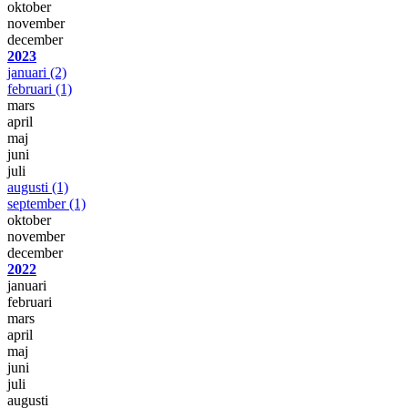
oktober
november
december
2023
januari
(2)
februari
(1)
mars
april
maj
juni
juli
augusti
(1)
september
(1)
oktober
november
december
2022
januari
februari
mars
april
maj
juni
juli
augusti