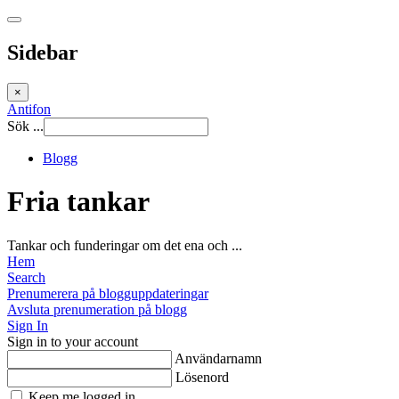
Sidebar
×
Antifon
Sök ...
Blogg
Fria tankar
Tankar och funderingar om det ena och ...
Hem
Search
Prenumerera på blogguppdateringar
Avsluta prenumeration på blogg
Sign In
Sign in to your account
Användarnamn
Lösenord
Keep me logged in