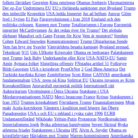
folkets färrädare
Georgien
Kina omringas
Obamas fredspris
Ukronazisterna
Der ez-Zor
Undrminera EU
EU:s förlängda sanktioner mot Ryssland
Trump
den imbecille
Kropotkin
USA-ledda Imperiet
Jus ad bellum
Ansvar
Glöm
fred i Syrien
El Pais
Färgrevolutionen i Iran 2018
England och den
politiska cirkusen.
Kuppen mot Trump
Totalitarismen i Europa
Europeisk
integritet
McCarthyismen
Är det redan över för Trump?
Det globala
dårhuset
Manafort och Gates
Forum för Krig
Vem är monstret?
Stephen
Cohen
Edward Snowden
Konspirationsteori
Trump Oligarkernas fiende
Vem fan bryr sig
Svavlet
Västvärldens besatta kampanj
Ryssland pressad.
Teknikrati
9/11
Udo Ulfkotte
Krigsvalet
Obama en bedragare
Palatskuppen
mot Trump
Jack Ruby
Underkastelse eller Krig
USA-NATO-EU
Samir
Amin
Aymara-folket
Slutgiltiga offensiv
FNstadga artikel 51
Folkstyre
Bildt-Georgien
USA:s krigsbrott
PropOrNot
2
God Bless America
Det
Turkiskt-kurdiska Kriget
Zombifiering
Scott Ritter
CANVAS
amerikansk
fundamentalism
USA: press på Kina
Splittrat EU
Ukrains invasion av Krim
Koreakonflikten
Ansvarsfull europeisk politik
Internationell rätt
Auktoritarism
Utrottningen i Östra Ukraina
Statskupp i USA
Mördarorganisationen NATO
Merci beaucoup France
Krösus
Statskuppen i
Iran 1953
Trumps krigskabinett
Förrädaren Trump
Finansialiseringen
Mjuk
makt
Acela-korridoren
Vänstern i koalition med högern
Jan Öberg
Papadopoulos
USA:s och EU:s inbland i ryska valet 1996
ECRR
Undantagstillstånd
Wikileaks
Yeltsin-Putin
Protagoras
Nordkoreakrisen
Imperialismens logik
Ryska atleternas bannlysning
Sergei Skripal
Ryska
atleterna friades
Statskuppen i Ukraina
IPE
Alvin A. Snyder
Obama en
krigsförbrytare
Häxjakten mot Trump
Warren-kommissionen
Amerikanska