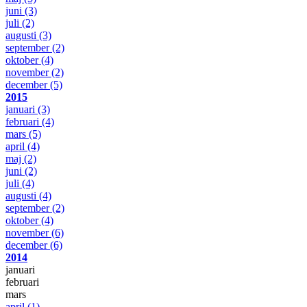
juni
(3)
juli
(2)
augusti
(3)
september
(2)
oktober
(4)
november
(2)
december
(5)
2015
januari
(3)
februari
(4)
mars
(5)
april
(4)
maj
(2)
juni
(2)
juli
(4)
augusti
(4)
september
(2)
oktober
(4)
november
(6)
december
(6)
2014
januari
februari
mars
april
(1)