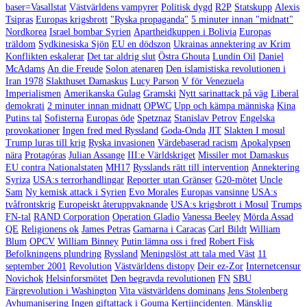
baser=Vasallstat
Västvärldens vampyrer
Politisk dygd
R2P
Statskupp
Alexis
Tsipras
Europas krigsbrott
"Ryska propaganda"
5 minuter innan "midnatt"
Nordkorea
Israel bombar Syrien
Apartheidkuppen i Bolivia
Europas
träldom
Sydkinesiska Sjön
EU en dödszon
Ukrainas annektering av Krim
Konflikten eskalerar
Det tar aldrig slut
Östra Ghouta
Lundin Oil
Daniel
McAdams
An die Freude
Solon atenaren
Den islamistiska revolutionen i
Iran 1978
Slakthuset Damaskus
Lucy Parson
V för Venezuela
Imperialismen
Amerikanska Gulag
Gramski
Nytt sarinattack på väg
Liberal
demokrati
2 minuter innan midnatt
OPWC
Upp och kämpa människa
Kina
Putins tal
Sofisterna
Europas öde
Spetznaz
Stanislav Petrov
Engelska
provokationer
Ingen fred med Ryssland
Goda-Onda
JIT
Slakten I mosul
Trump luras till krig
Ryska invasionen
Värdebaserad racism
Apokalypsen
nära
Protagóras
Julian Assange
III:e Världskriget
Missiler mot Damaskus
EU contra Nationalstaten
MH17
Rysslands rätt till intervention
Annektering
Syriza
USA:s terrorhandlingar
Reporter utan Gränser
G20-mötet
Uncle
Sam
Ny kemisk attack i Syrien
Evo Morales
Europas vansinne
USA:s
tvåfrontskrig
Europeiskt återuppvaknande
USA:s krigsbrott i Mosul
Trumps
FN-tal
RAND Corporation
Operation Gladio
Vanessa Beeley
Mörda Assad
QE
Religionens ok
James Petras
Gamarna i Caracas
Carl Bildt
William
Blum
OPCV
William Binney
Putin:lämna oss i fred
Robert Fisk
Befolkningens plundring
Ryssland
Meningslöst att tala med Väst
11
september 2001
Revolution
Västvärldens distopy
Deir ez-Zor
Internetcensur
Novichok
Helsinforsmötet
Den begravda revolutionen
FN
SBU
Färgrevolution i Washington
Vita västvärldens dominans
Jens Stolenberg
Avhumanisering
Ingen giftattack i Gouma
Kertjincidenten.
Mänsklig