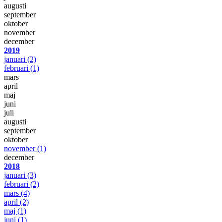
augusti
september
oktober
november
december
2019
januari
(2)
februari
(1)
mars
april
maj
juni
juli
augusti
september
oktober
november
(1)
december
2018
januari
(3)
februari
(2)
mars
(4)
april
(2)
maj
(1)
juni
(1)