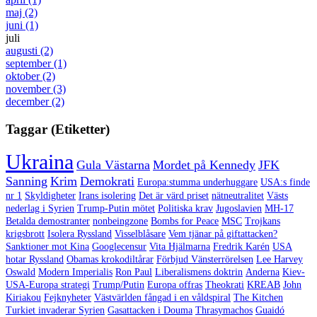
maj
(2)
juni
(1)
juli
augusti
(2)
september
(1)
oktober
(2)
november
(3)
december
(2)
Taggar (Etiketter)
Ukraina
Gula Västarna
Mordet på Kennedy
JFK
Sanning
Krim
Demokrati
Europa:stumma underhuggare
USA:s finde
nr 1
Skyldigheter
Irans isolering
Det är värd priset
nätneutralitet
Västs
nederlag i Syrien
Trump-Putin mötet
Politiska krav
Jugoslavien
MH-17
Betalda demostranter
nonbeingzone
Bombs for Peace
MSC
Trojkans
krigsbrott
Isolera Ryssland
Visselblåsare
Vem tjänar på giftattacken?
Sanktioner mot Kina
Googlecensur
Vita Hjälmarna
Fredrik Karén
USA
hotar Ryssland
Obamas krokodiltårar
Förbjud Vänsterrörelsen
Lee Harvey
Oswald
Modern Imperialis
Ron Paul
Liberalismens doktrin
Anderna
Kiev-
USA-Europa strategi
Trump/Putin
Europa offras
Theokrati
KREAB
John
Kiriakou
Fejknyheter
Västvärlden fångad i en våldspiral
The Kitchen
Turkiet invaderar Syrien
Gasattacken i Douma
Thrasymachos
Guaidó