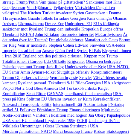
strategi
Trump/Putin
Vem tjänar på giftattacken?
Sanktioner mot Kina
Googlecensur
Vita Hjälmarna
Fejknyheter
Västvärlden fångad i en
våldspiral
The Kitchen
Turkiet invaderar Syrien
Gasattacken i Douma
Thrasymachos
Guaidó folkets färrädare
Georgien
Kina omringas
Obamas
fredspris
Ukronazisterna
Der ez-Zor
Undrminera EU
EU:s förlängda
sanktioner mot Ryssland
Trump den imbecille
Kropotkin
Europa offras
Theokrati
KREAB
John Kiriakou
Europeisk integritet
McCarthyismen
Är
det redan över för Trump?
Det globala dårhuset
Manafort och Gates
Forum
för Krig
Vem är monstret?
Stephen Cohen
Edward Snowden
USA-ledda
Imperiet
Jus ad bellum
Ansvar
Glöm fred i Syrien
El Pais
Färgrevolutionen
i Iran 2018
England och den politiska cirkusen.
Kuppen mot Trump
Totalitarismen i Europa
Udo Ulfkotte
Krigsvalet
Obama en bedragare
Palatskuppen mot Trump
Jack Ruby
Underkastelse eller Krig
USA-NATO-
EU
Samir Amin
Aymara-folket
Slutgiltiga offensiv
Konspirationsteori
Trump Oligarkernas fiende
Vem fan bryr sig
Svavlet
Västvärldens besatta
kampanj
Ryssland pressad.
Teknikrati
9/11
Bildt-Georgien
USA:s krigsbrott
PropOrNot
2
God Bless America
Det Turkiskt-kurdiska Kriget
Zombifiering
Scott Ritter
CANVAS
amerikansk fundamentalism
USA:
press på Kina
Splittrat EU
Ukrains invasion av Krim
Koreakonflikten
Ansvarsfull europeisk politik
Internationell rätt
Auktoritarism
FNstadga
artikel 51
Folkstyre
Förrädaren Trump
Finansialiseringen
Mjuk makt
Acela-korridoren
Vänstern i koalition med högern
Jan Öberg
Papadopoulos
USA:s och EU:s inbland i ryska valet 1996
ECRR
Undantagstillstånd
Wikileaks
Utrottningen i Östra Ukraina
Statskupp i USA
Mördarorganisationen NATO
Merci beaucoup France
Krösus
Statskuppen i