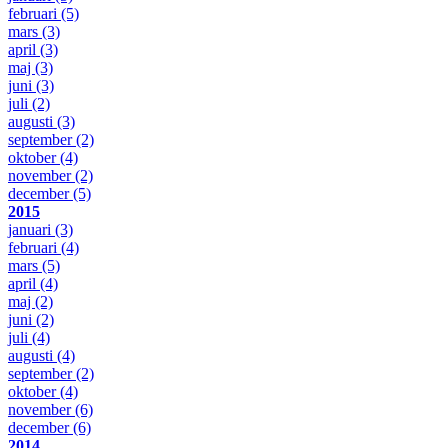
februari
(5)
mars
(3)
april
(3)
maj
(3)
juni
(3)
juli
(2)
augusti
(3)
september
(2)
oktober
(4)
november
(2)
december
(5)
2015
januari
(3)
februari
(4)
mars
(5)
april
(4)
maj
(2)
juni
(2)
juli
(4)
augusti
(4)
september
(2)
oktober
(4)
november
(6)
december
(6)
2014