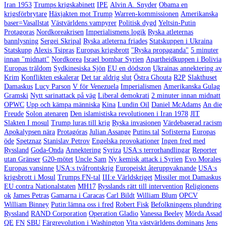
Iran 1953
Trumps krigskabinett
IPE
Alvin A. Snyder
Obama en
krigsförbrytare
Häxjakten mot Trump
Warren-kommissionen
Amerikanska
baser=Vasallstat
Västvärldens vampyrer
Politisk dygd
Yeltsin-Putin
Protagoras
Nordkoreakrisen
Imperialismens logik
Ryska atleternas
bannlysning
Sergei Skripal
Ryska atleterna friades
Statskuppen i Ukraina
Statskupp
Alexis Tsipras
Europas krigsbrott
"Ryska propaganda"
5 minuter
innan "midnatt"
Nordkorea
Israel bombar Syrien
Apartheidkuppen i Bolivia
Europas träldom
Sydkinesiska Sjön
EU en dödszon
Ukrainas annektering av
Krim
Konflikten eskalerar
Det tar aldrig slut
Östra Ghouta
R2P
Slakthuset
Damaskus
Lucy Parson
V för Venezuela
Imperialismen
Amerikanska Gulag
Gramski
Nytt sarinattack på väg
Liberal demokrati
2 minuter innan midnatt
OPWC
Upp och kämpa människa
Kina
Lundin Oil
Daniel McAdams
An die
Freude
Solon atenaren
Den islamistiska revolutionen i Iran 1978
JIT
Slakten I mosul
Trump luras till krig
Ryska invasionen
Värdebaserad racism
Apokalypsen nära
Protagóras
Julian Assange
Putins tal
Sofisterna
Europas
öde
Spetznaz
Stanislav Petrov
Engelska provokationer
Ingen fred med
Ryssland
Goda-Onda
Annektering
Syriza
USA:s terrorhandlingar
Reporter
utan Gränser
G20-mötet
Uncle Sam
Ny kemisk attack i Syrien
Evo Morales
Europas vansinne
USA:s tvåfrontskrig
Europeiskt återuppvaknande
USA:s
krigsbrott i Mosul
Trumps FN-tal
III:e Världskriget
Missiler mot Damaskus
EU contra Nationalstaten
MH17
Rysslands rätt till intervention
Religionens
ok
James Petras
Gamarna i Caracas
Carl Bildt
William Blum
OPCV
William Binney
Putin:lämna oss i fred
Robert Fisk
Befolkningens plundring
Ryssland
RAND Corporation
Operation Gladio
Vanessa Beeley
Mörda Assad
QE
FN
SBU
Färgrevolution i Washington
Vita västvärldens dominans
Jens