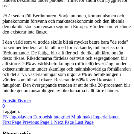
länders bekostnad under parollen "frihet för andra och trygghet för
oss".
25 år sedan föll Berlinmuren. Sovjetunionen, kommunismen och
planekonomin försvann och marknadsekonomin och den liberala
demokratin stod som ensam segrare i Europa. Världen som vi kände
den existerar inte längre.
I den värld som vi trodde skulle bli så mycket bättre bara "de röda"
försvinner tenderar att bli allt med förtryckande, militaristisk och
fördummande. De fattiga blir allt fler och de rika allt färre om än
desto rikare. Rikedomarna fördelas orättvist och segregationen blir
allt större. 20% av världsbefolkningen (officiellt) lever långt under
existensminimum under skamliga och människovidriga förhållanden
och det är vi, västerlänningar som utgör 20% av befolkningen i
världen som blir allt rikare. Resterande 60% lever i konstant
fattigdom. Den övergripande trenden är att de rika 20-procenten blir
mindre genom ansamlingen av rikedomarna i allt färre händer.
Fortsätt läs mer
0
Taggad i:
FN
Jugoslavien
Europeisk integritet
Mjuk makt
Imperialismen
First Page
Previous Page
1
Next Page
Last Page
Blogg arkiv