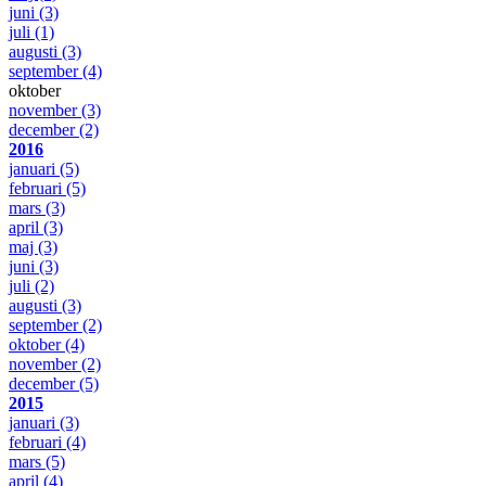
juni
(3)
juli
(1)
augusti
(3)
september
(4)
oktober
november
(3)
december
(2)
2016
januari
(5)
februari
(5)
mars
(3)
april
(3)
maj
(3)
juni
(3)
juli
(2)
augusti
(3)
september
(2)
oktober
(4)
november
(2)
december
(5)
2015
januari
(3)
februari
(4)
mars
(5)
april
(4)