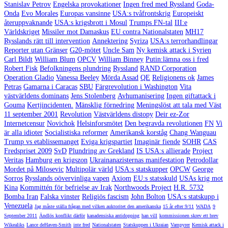
Stanislav Petrov
Engelska provokationer
Ingen fred med Ryssland
Goda-
Onda
Evo Morales
Europas vansinne
USA:s tvåfrontskrig
Europeiskt
återuppvaknande
USA:s krigsbrott i Mosul
Trumps FN-tal
III:e
Världskriget
Missiler mot Damaskus
EU contra Nationalstaten
MH17
Rysslands rätt till intervention
Annektering
Syriza
USA:s terrorhandlingar
Reporter utan Gränser
G20-mötet
Uncle Sam
Ny kemisk attack i Syrien
Carl Bildt
William Blum
OPCV
William Binney
Putin:lämna oss i fred
Robert Fisk
Befolkningens plundring
Ryssland
RAND Corporation
Operation Gladio
Vanessa Beeley
Mörda Assad
QE
Religionens ok
James
Petras
Gamarna i Caracas
SBU
Färgrevolution i Washington
Vita
västvärldens dominans
Jens Stolenberg
Avhumanisering
Ingen giftattack i
Gouma
Kertjincidenten.
Mänsklig förnedring
Meningslöst att tala med Väst
11 september 2001
Revolution
Västvärldens distopy
Deir ez-Zor
Internetcensur
Novichok
Helsinforsmötet
Den begravda revolutionen
FN
Vi
är alla idioter
Socialistiska reformer
Amerikansk korståg
Chang Wanguau
Trump vs etablissemanget
Eviga krigspartiet
Imaginär fiende
SOHR
CAS
Fredspriset 2009
SvD
Plundring av Grekland
IS USA:s allierade
Project
Veritas
Hamburg en krigszon
Ukrainanazisternas manifestation
Petrodollar
Mordet på Milosevic
Multipolär värld
USA:s statskupper
OPCW
George
Sorros
Rysslands oövervinliga vapen
Axiom
EU:s statsskuld
USAs krig mot
Kina
Kommittén för befrielse av Irak
Northwoods Project
H.R. 5732
Bomba Iran
Falska vinster
Religiös fascism
John Bolton
USA:s statskupp i
Venezuela
Jag måste ställa frågan med vilken auktoritet den amerikanska
15 år efter 9/11
WADA
9
September 2011
Ändlös konflikt därför
kanadensiska antidopping
han vill
kommissionen skrev ett brev
Wikealiks
Lance deHaven-Smith
inte fred
Nationalstaten
Statskuppen i Ukraian
Vampyrer
Kemisk attack i