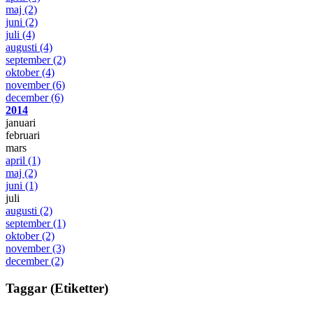
maj
(2)
juni
(2)
juli
(4)
augusti
(4)
september
(2)
oktober
(4)
november
(6)
december
(6)
2014
januari
februari
mars
april
(1)
maj
(2)
juni
(1)
juli
augusti
(2)
september
(1)
oktober
(2)
november
(3)
december
(2)
Taggar (Etiketter)