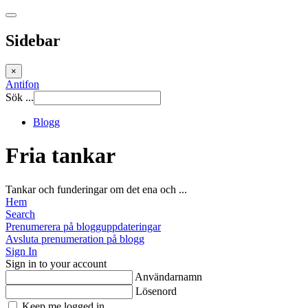
Sidebar
×
Antifon
Sök ...
Blogg
Fria tankar
Tankar och funderingar om det ena och ...
Hem
Search
Prenumerera på blogguppdateringar
Avsluta prenumeration på blogg
Sign In
Sign in to your account
Användarnamn
Lösenord
Keep me logged in