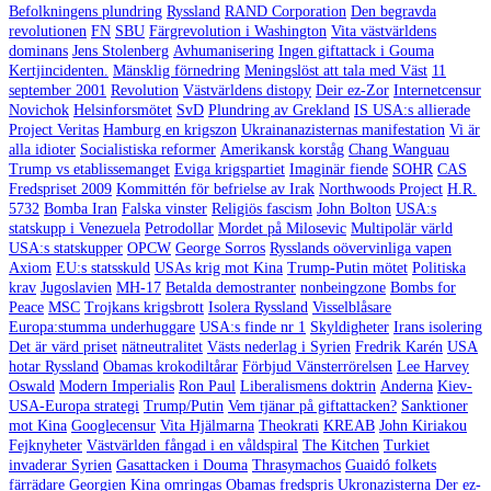
Befolkningens plundring
Ryssland
RAND Corporation
Den begravda
revolutionen
FN
SBU
Färgrevolution i Washington
Vita västvärldens
dominans
Jens Stolenberg
Avhumanisering
Ingen giftattack i Gouma
Kertjincidenten.
Mänsklig förnedring
Meningslöst att tala med Väst
11
september 2001
Revolution
Västvärldens distopy
Deir ez-Zor
Internetcensur
Novichok
Helsinforsmötet
SvD
Plundring av Grekland
IS USA:s allierade
Project Veritas
Hamburg en krigszon
Ukrainanazisternas manifestation
Vi är
alla idioter
Socialistiska reformer
Amerikansk korståg
Chang Wanguau
Trump vs etablissemanget
Eviga krigspartiet
Imaginär fiende
SOHR
CAS
Fredspriset 2009
Kommittén för befrielse av Irak
Northwoods Project
H.R.
5732
Bomba Iran
Falska vinster
Religiös fascism
John Bolton
USA:s
statskupp i Venezuela
Petrodollar
Mordet på Milosevic
Multipolär värld
USA:s statskupper
OPCW
George Sorros
Rysslands oövervinliga vapen
Axiom
EU:s statsskuld
USAs krig mot Kina
Trump-Putin mötet
Politiska
krav
Jugoslavien
MH-17
Betalda demostranter
nonbeingzone
Bombs for
Peace
MSC
Trojkans krigsbrott
Isolera Ryssland
Visselblåsare
Europa:stumma underhuggare
USA:s finde nr 1
Skyldigheter
Irans isolering
Det är värd priset
nätneutralitet
Västs nederlag i Syrien
Fredrik Karén
USA
hotar Ryssland
Obamas krokodiltårar
Förbjud Vänsterrörelsen
Lee Harvey
Oswald
Modern Imperialis
Ron Paul
Liberalismens doktrin
Anderna
Kiev-
USA-Europa strategi
Trump/Putin
Vem tjänar på giftattacken?
Sanktioner
mot Kina
Googlecensur
Vita Hjälmarna
Theokrati
KREAB
John Kiriakou
Fejknyheter
Västvärlden fångad i en våldspiral
The Kitchen
Turkiet
invaderar Syrien
Gasattacken i Douma
Thrasymachos
Guaidó folkets
färrädare
Georgien
Kina omringas
Obamas fredspris
Ukronazisterna
Der ez-