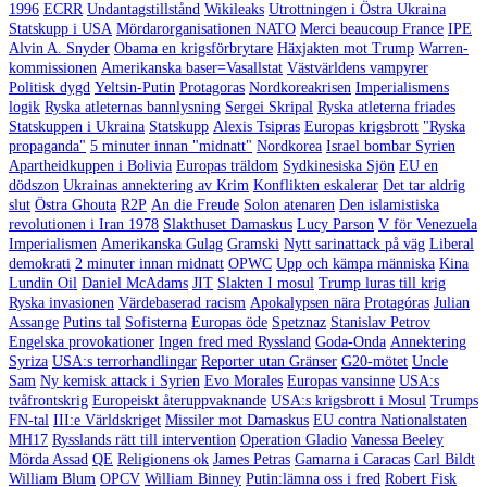
1996
ECRR
Undantagstillstånd
Wikileaks
Utrottningen i Östra Ukraina
Statskupp i USA
Mördarorganisationen NATO
Merci beaucoup France
IPE
Alvin A. Snyder
Obama en krigsförbrytare
Häxjakten mot Trump
Warren-
kommissionen
Amerikanska baser=Vasallstat
Västvärldens vampyrer
Politisk dygd
Yeltsin-Putin
Protagoras
Nordkoreakrisen
Imperialismens
logik
Ryska atleternas bannlysning
Sergei Skripal
Ryska atleterna friades
Statskuppen i Ukraina
Statskupp
Alexis Tsipras
Europas krigsbrott
"Ryska
propaganda"
5 minuter innan "midnatt"
Nordkorea
Israel bombar Syrien
Apartheidkuppen i Bolivia
Europas träldom
Sydkinesiska Sjön
EU en
dödszon
Ukrainas annektering av Krim
Konflikten eskalerar
Det tar aldrig
slut
Östra Ghouta
R2P
An die Freude
Solon atenaren
Den islamistiska
revolutionen i Iran 1978
Slakthuset Damaskus
Lucy Parson
V för Venezuela
Imperialismen
Amerikanska Gulag
Gramski
Nytt sarinattack på väg
Liberal
demokrati
2 minuter innan midnatt
OPWC
Upp och kämpa människa
Kina
Lundin Oil
Daniel McAdams
JIT
Slakten I mosul
Trump luras till krig
Ryska invasionen
Värdebaserad racism
Apokalypsen nära
Protagóras
Julian
Assange
Putins tal
Sofisterna
Europas öde
Spetznaz
Stanislav Petrov
Engelska provokationer
Ingen fred med Ryssland
Goda-Onda
Annektering
Syriza
USA:s terrorhandlingar
Reporter utan Gränser
G20-mötet
Uncle
Sam
Ny kemisk attack i Syrien
Evo Morales
Europas vansinne
USA:s
tvåfrontskrig
Europeiskt återuppvaknande
USA:s krigsbrott i Mosul
Trumps
FN-tal
III:e Världskriget
Missiler mot Damaskus
EU contra Nationalstaten
MH17
Rysslands rätt till intervention
Operation Gladio
Vanessa Beeley
Mörda Assad
QE
Religionens ok
James Petras
Gamarna i Caracas
Carl Bildt
William Blum
OPCV
William Binney
Putin:lämna oss i fred
Robert Fisk