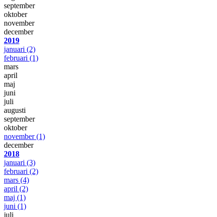
september
oktober
november
december
2019
januari
(2)
februari
(1)
mars
april
maj
juni
juli
augusti
september
oktober
november
(1)
december
2018
januari
(3)
februari
(2)
mars
(4)
april
(2)
maj
(1)
juni
(1)
juli