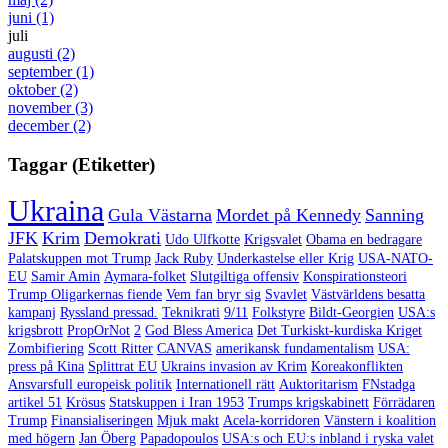
juni
(1)
juli
augusti
(2)
september
(1)
oktober
(2)
november
(3)
december
(2)
Taggar (Etiketter)
Ukraina
Gula Västarna
Mordet på Kennedy
Sanning
JFK
Krim
Demokrati
Udo Ulfkotte
Krigsvalet
Obama en bedragare
Palatskuppen mot Trump
Jack Ruby
Underkastelse eller Krig
USA-NATO-
EU
Samir Amin
Aymara-folket
Slutgiltiga offensiv
Konspirationsteori
Trump Oligarkernas fiende
Vem fan bryr sig
Svavlet
Västvärldens besatta
kampanj
Ryssland pressad.
Teknikrati
9/11
Folkstyre
Bildt-Georgien
USA:s
krigsbrott
PropOrNot
2
God Bless America
Det Turkiskt-kurdiska Kriget
Zombifiering
Scott Ritter
CANVAS
amerikansk fundamentalism
USA:
press på Kina
Splittrat EU
Ukrains invasion av Krim
Koreakonflikten
Ansvarsfull europeisk politik
Internationell rätt
Auktoritarism
FNstadga
artikel 51
Krösus
Statskuppen i Iran 1953
Trumps krigskabinett
Förrädaren
Trump
Finansialiseringen
Mjuk makt
Acela-korridoren
Vänstern i koalition
med högern
Jan Öberg
Papadopoulos
USA:s och EU:s inbland i ryska valet