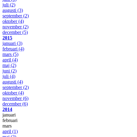
juli
(2)
augusti
(3)
september
(2)
oktober
(4)
november
(2)
december
(5)
2015
januari
(3)
februari
(4)
mars
(5)
april
(4)
maj
(2)
juni
(2)
juli
(4)
augusti
(4)
september
(2)
oktober
(4)
november
(6)
december
(6)
2014
januari
februari
mars
april
(1)
maj
(2)