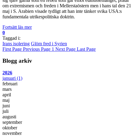
sig själv gärna som en rebell som går emot etablissemanget, pratar
om extremismen och freden i Mellerstaöstern men i hans tal den 21
maj i S. Arabien visade tydligt att han inte tänker svika USA:s
fundamentala utrikespolitiska doktrin.
Fortsätt läs mer
0
Taggad i:
Irans isolering
Glöm fred i Syrien
First Page
Previous Page
1
Next Page
Last Page
Blogg arkiv
2026
januari
(1)
februari
mars
april
maj
juni
juli
augusti
september
oktober
november