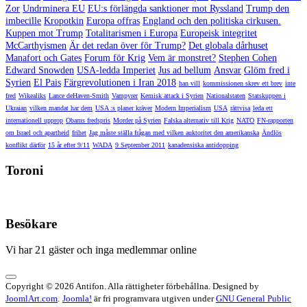
Zor
Undrminera EU
EU:s förlängda sanktioner mot Ryssland
Trump den
imbecille
Kropotkin
Europa offras
England och den politiska cirkusen.
Kuppen mot Trump
Totalitarismen i Europa
Europeisk integritet
McCarthyismen
Är det redan över för Trump?
Det globala dårhuset
Manafort och Gates
Forum för Krig
Vem är monstret?
Stephen Cohen
Edward Snowden
USA-ledda Imperiet
Jus ad bellum
Ansvar
Glöm fred i
Syrien
El Pais
Färgrevolutionen i Iran 2018
han vill
kommissionen skrev ett brev
inte
fred
Wikealiks
Lance deHaven-Smith
Vampyrer
Kemisk attack i Syrien
Nationalstaten
Statskuppen i
Ukraian
vilken mandat har dem
USA :s planer kräver
Modern Imperialism
USA
rättvisa
leda ett
internationell upprop
Obams fredspris
Morder på Syrien
Falska alternativ till Krig
NATO
FN-rapporten
om Israel och apartheid
frihet
Jag måste ställa frågan med vilken auktoritet den amerikanska
Ändlös
konflikt därför
15 år efter 9/11
WADA
9 September 2011
kanadensiska antidopping
Toroni
Besökare
Vi har 21 gäster och inga medlemmar online
Copyright © 2026 Antifon. Alla rättigheter förbehållna. Designed by
JoomlArt.com
.
Joomla!
är fri programvara utgiven under
GNU General Public