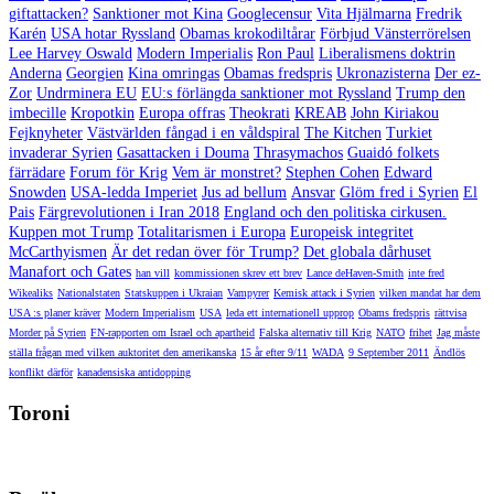
giftattacken?
Sanktioner mot Kina
Googlecensur
Vita Hjälmarna
Fredrik
Karén
USA hotar Ryssland
Obamas krokodiltårar
Förbjud Vänsterrörelsen
Lee Harvey Oswald
Modern Imperialis
Ron Paul
Liberalismens doktrin
Anderna
Georgien
Kina omringas
Obamas fredspris
Ukronazisterna
Der ez-
Zor
Undrminera EU
EU:s förlängda sanktioner mot Ryssland
Trump den
imbecille
Kropotkin
Europa offras
Theokrati
KREAB
John Kiriakou
Fejknyheter
Västvärlden fångad i en våldspiral
The Kitchen
Turkiet
invaderar Syrien
Gasattacken i Douma
Thrasymachos
Guaidó folkets
färrädare
Forum för Krig
Vem är monstret?
Stephen Cohen
Edward
Snowden
USA-ledda Imperiet
Jus ad bellum
Ansvar
Glöm fred i Syrien
El
Pais
Färgrevolutionen i Iran 2018
England och den politiska cirkusen.
Kuppen mot Trump
Totalitarismen i Europa
Europeisk integritet
McCarthyismen
Är det redan över för Trump?
Det globala dårhuset
Manafort och Gates
han vill
kommissionen skrev ett brev
Lance deHaven-Smith
inte fred
Wikealiks
Nationalstaten
Statskuppen i Ukraian
Vampyrer
Kemisk attack i Syrien
vilken mandat har dem
USA :s planer kräver
Modern Imperialism
USA
leda ett internationell upprop
Obams fredspris
rättvisa
Morder på Syrien
FN-rapporten om Israel och apartheid
Falska alternativ till Krig
NATO
frihet
Jag måste
ställa frågan med vilken auktoritet den amerikanska
15 år efter 9/11
WADA
9 September 2011
Ändlös
konflikt därför
kanadensiska antidopping
Toroni