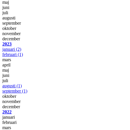
maj
juni
juli
augusti
september
oktober
november
december
2023
januari
(2)
februari
(1)
mars
april
maj
juni
juli
augusti
(1)
september
(1)
oktober
november
december
2022
januari
februari
mars