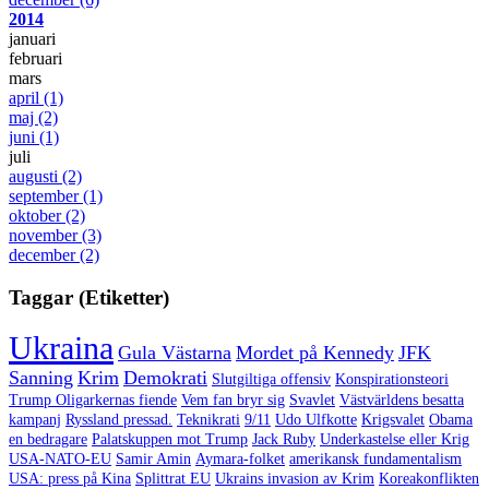
2014
januari
februari
mars
april
(1)
maj
(2)
juni
(1)
juli
augusti
(2)
september
(1)
oktober
(2)
november
(3)
december
(2)
Taggar (Etiketter)
Ukraina
Gula Västarna
Mordet på Kennedy
JFK
Sanning
Krim
Demokrati
Slutgiltiga offensiv
Konspirationsteori
Trump Oligarkernas fiende
Vem fan bryr sig
Svavlet
Västvärldens besatta
kampanj
Ryssland pressad.
Teknikrati
9/11
Udo Ulfkotte
Krigsvalet
Obama
en bedragare
Palatskuppen mot Trump
Jack Ruby
Underkastelse eller Krig
USA-NATO-EU
Samir Amin
Aymara-folket
amerikansk fundamentalism
USA: press på Kina
Splittrat EU
Ukrains invasion av Krim
Koreakonflikten