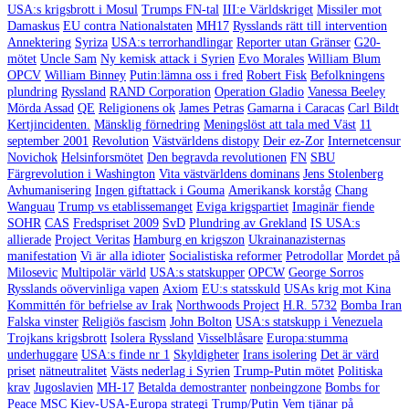
USA:s krigsbrott i Mosul
Trumps FN-tal
III:e Världskriget
Missiler mot
Damaskus
EU contra Nationalstaten
MH17
Rysslands rätt till intervention
Annektering
Syriza
USA:s terrorhandlingar
Reporter utan Gränser
G20-
mötet
Uncle Sam
Ny kemisk attack i Syrien
Evo Morales
William Blum
OPCV
William Binney
Putin:lämna oss i fred
Robert Fisk
Befolkningens
plundring
Ryssland
RAND Corporation
Operation Gladio
Vanessa Beeley
Mörda Assad
QE
Religionens ok
James Petras
Gamarna i Caracas
Carl Bildt
Kertjincidenten.
Mänsklig förnedring
Meningslöst att tala med Väst
11
september 2001
Revolution
Västvärldens distopy
Deir ez-Zor
Internetcensur
Novichok
Helsinforsmötet
Den begravda revolutionen
FN
SBU
Färgrevolution i Washington
Vita västvärldens dominans
Jens Stolenberg
Avhumanisering
Ingen giftattack i Gouma
Amerikansk korståg
Chang
Wanguau
Trump vs etablissemanget
Eviga krigspartiet
Imaginär fiende
SOHR
CAS
Fredspriset 2009
SvD
Plundring av Grekland
IS USA:s
allierade
Project Veritas
Hamburg en krigszon
Ukrainanazisternas
manifestation
Vi är alla idioter
Socialistiska reformer
Petrodollar
Mordet på
Milosevic
Multipolär värld
USA:s statskupper
OPCW
George Sorros
Rysslands oövervinliga vapen
Axiom
EU:s statsskuld
USAs krig mot Kina
Kommittén för befrielse av Irak
Northwoods Project
H.R. 5732
Bomba Iran
Falska vinster
Religiös fascism
John Bolton
USA:s statskupp i Venezuela
Trojkans krigsbrott
Isolera Ryssland
Visselblåsare
Europa:stumma
underhuggare
USA:s finde nr 1
Skyldigheter
Irans isolering
Det är värd
priset
nätneutralitet
Västs nederlag i Syrien
Trump-Putin mötet
Politiska
krav
Jugoslavien
MH-17
Betalda demostranter
nonbeingzone
Bombs for
Peace
MSC
Kiev-USA-Europa strategi
Trump/Putin
Vem tjänar på