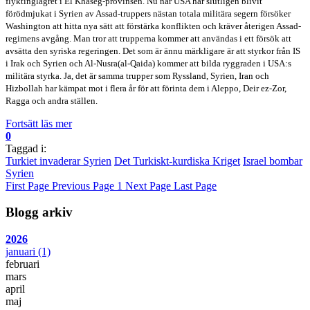
flyktinglägret i El Khaseg-provinsen. Nu när USA har slutligen blivit
förödmjukat i Syrien av Assad-truppers nästan totala militära segern försöker
Washington att hitta nya sätt att förstärka konflikten och kräver återigen Assad-
regimens avgång. Man tror att trupperna kommer att användas i ett försök att
avsätta den syriska regeringen. Det som är ännu märkligare är att styrkor från IS
i Irak och Syrien och Al-Nusra(al-Qaida) kommer att bilda ryggraden i USA:s
militära styrka. Ja, det är samma trupper som Ryssland, Syrien, Iran och
Hizbollah har kämpat mot i flera år för att förinta dem i Aleppo, Deir ez-Zor,
Ragga och andra ställen.
Fortsätt läs mer
0
Taggad i:
Turkiet invaderar Syrien
Det Turkiskt-kurdiska Kriget
Israel bombar
Syrien
First Page
Previous Page
1
Next Page
Last Page
Blogg arkiv
2026
januari
(1)
februari
mars
april
maj