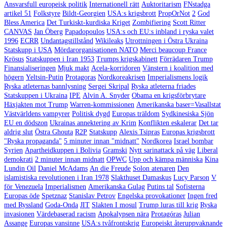
Ansvarsfull europeisk politik
Internationell rätt
Auktoritarism
FNstadga
artikel 51
Folkstyre
Bildt-Georgien
USA:s krigsbrott
PropOrNot
2
God
Bless America
Det Turkiskt-kurdiska Kriget
Zombifiering
Scott Ritter
CANVAS
Jan Öberg
Papadopoulos
USA:s och EU:s inbland i ryska valet
1996
ECRR
Undantagstillstånd
Wikileaks
Utrottningen i Östra Ukraina
Statskupp i USA
Mördarorganisationen NATO
Merci beaucoup France
Krösus
Statskuppen i Iran 1953
Trumps krigskabinett
Förrädaren Trump
Finansialiseringen
Mjuk makt
Acela-korridoren
Vänstern i koalition med
högern
Yeltsin-Putin
Protagoras
Nordkoreakrisen
Imperialismens logik
Ryska atleternas bannlysning
Sergei Skripal
Ryska atleterna friades
Statskuppen i Ukraina
IPE
Alvin A. Snyder
Obama en krigsförbrytare
Häxjakten mot Trump
Warren-kommissionen
Amerikanska baser=Vasallstat
Västvärldens vampyrer
Politisk dygd
Europas träldom
Sydkinesiska Sjön
EU en dödszon
Ukrainas annektering av Krim
Konflikten eskalerar
Det tar
aldrig slut
Östra Ghouta
R2P
Statskupp
Alexis Tsipras
Europas krigsbrott
"Ryska propaganda"
5 minuter innan "midnatt"
Nordkorea
Israel bombar
Syrien
Apartheidkuppen i Bolivia
Gramski
Nytt sarinattack på väg
Liberal
demokrati
2 minuter innan midnatt
OPWC
Upp och kämpa människa
Kina
Lundin Oil
Daniel McAdams
An die Freude
Solon atenaren
Den
islamistiska revolutionen i Iran 1978
Slakthuset Damaskus
Lucy Parson
V
för Venezuela
Imperialismen
Amerikanska Gulag
Putins tal
Sofisterna
Europas öde
Spetznaz
Stanislav Petrov
Engelska provokationer
Ingen fred
med Ryssland
Goda-Onda
JIT
Slakten I mosul
Trump luras till krig
Ryska
invasionen
Värdebaserad racism
Apokalypsen nära
Protagóras
Julian
Assange
Europas vansinne
USA:s tvåfrontskrig
Europeiskt återuppvaknande