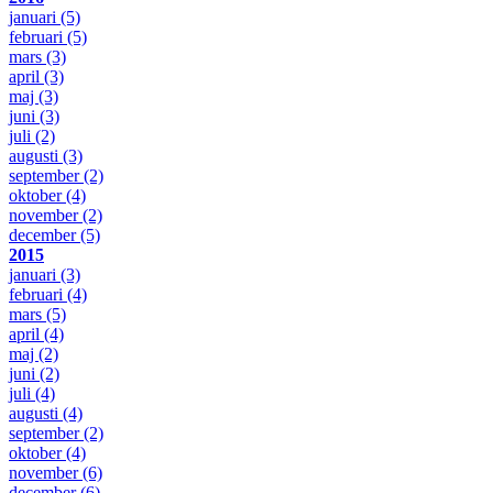
januari
(5)
februari
(5)
mars
(3)
april
(3)
maj
(3)
juni
(3)
juli
(2)
augusti
(3)
september
(2)
oktober
(4)
november
(2)
december
(5)
2015
januari
(3)
februari
(4)
mars
(5)
april
(4)
maj
(2)
juni
(2)
juli
(4)
augusti
(4)
september
(2)
oktober
(4)
november
(6)
december
(6)