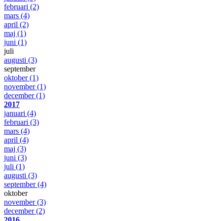
februari
(2)
mars
(4)
april
(2)
maj
(1)
juni
(1)
juli
augusti
(3)
september
oktober
(1)
november
(1)
december
(1)
2017
januari
(4)
februari
(3)
mars
(4)
april
(4)
maj
(3)
juni
(3)
juli
(1)
augusti
(3)
september
(4)
oktober
november
(3)
december
(2)
2016