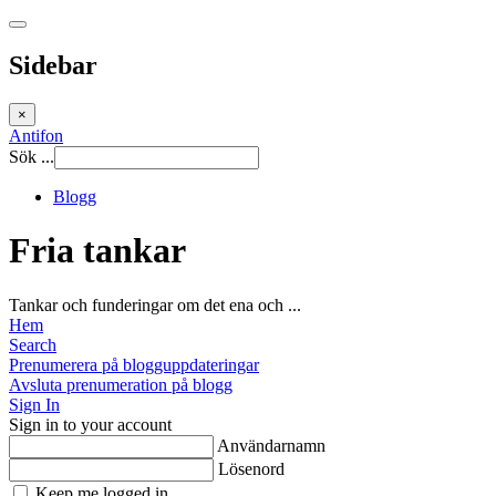
Sidebar
×
Antifon
Sök ...
Blogg
Fria tankar
Tankar och funderingar om det ena och ...
Hem
Search
Prenumerera på blogguppdateringar
Avsluta prenumeration på blogg
Sign In
Sign in to your account
Användarnamn
Lösenord
Keep me logged in