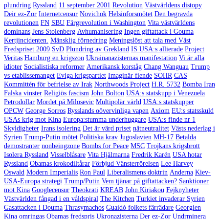
plundring
Ryssland
11 september 2001
Revolution
Västvärldens distopy
Deir ez-Zor
Internetcensur
Novichok
Helsinforsmötet
Den begravda
revolutionen
FN
SBU
Färgrevolution i Washington
Vita västvärldens
dominans
Jens Stolenberg
Avhumanisering
Ingen giftattack i Gouma
Kertjincidenten.
Mänsklig förnedring
Meningslöst att tala med Väst
Fredspriset 2009
SvD
Plundring av Grekland
IS USA:s allierade
Project
Veritas
Hamburg en krigszon
Ukrainanazisternas manifestation
Vi är alla
idioter
Socialistiska reformer
Amerikansk korståg
Chang Wanguau
Trump
vs etablissemanget
Eviga krigspartiet
Imaginär fiende
SOHR
CAS
Kommittén för befrielse av Irak
Northwoods Project
H.R. 5732
Bomba Iran
Falska vinster
Religiös fascism
John Bolton
USA:s statskupp i Venezuela
Petrodollar
Mordet på Milosevic
Multipolär värld
USA:s statskupper
OPCW
George Sorros
Rysslands oövervinliga vapen
Axiom
EU:s statsskuld
USAs krig mot Kina
Europa:stumma underhuggare
USA:s finde nr 1
Skyldigheter
Irans isolering
Det är värd priset
nätneutralitet
Västs nederlag i
Syrien
Trump-Putin mötet
Politiska krav
Jugoslavien
MH-17
Betalda
demostranter
nonbeingzone
Bombs for Peace
MSC
Trojkans krigsbrott
Isolera Ryssland
Visselblåsare
Vita Hjälmarna
Fredrik Karén
USA hotar
Ryssland
Obamas krokodiltårar
Förbjud Vänsterrörelsen
Lee Harvey
Oswald
Modern Imperialis
Ron Paul
Liberalismens doktrin
Anderna
Kiev-
USA-Europa strategi
Trump/Putin
Vem tjänar på giftattacken?
Sanktioner
mot Kina
Googlecensur
Theokrati
KREAB
John Kiriakou
Fejknyheter
Västvärlden fångad i en våldspiral
The Kitchen
Turkiet invaderar Syrien
Gasattacken i Douma
Thrasymachos
Guaidó folkets färrädare
Georgien
Kina omringas
Obamas fredspris
Ukronazisterna
Der ez-Zor
Undrminera