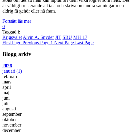
stolta om det att man kan inpränta i dem vilka lögner som helst. Det
är väldigt frusterande att tala och skriva om andra sanningar men
aldrig få gehör eller nå fram.
Fortsätt läs mer
0
Taggad i:
Krigsvalet
Alvin A. Snyder
JIT
SBU
MH-17
First Page
Previous Page
1
Next Page
Last Page
Blogg arkiv
2026
januari
(1)
februari
mars
april
maj
juni
juli
augusti
september
oktober
november
december