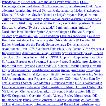
Papadopoulos
USA:s och EU:s inbland i ryska valet 1996
ECRR
Undantagstillstånd
Wikileaks
Nordkoreakrisen
Imperialismens logik
Ryska
atleternas bannlysning
Sergei Skripal
Ryska atleterna friades
Statskuppen i
Ukraina
IPE
Alvin A. Snyder
Obama en krigsförbrytare
Häxjakten mot
Trump
Warren-kommissionen
Amerikanska baser=Vasallstat
Västvärldens
vampyrer
Politisk dygd
Yeltsin-Putin
Protagoras
Statskupp
Alexis Tsipras
Europas krigsbrott
"Ryska propaganda"
5 minuter innan "midnatt"
Nordkorea
Israel bombar Syrien
Apartheidkuppen i Bolivia
Europas
träldom
Sydkinesiska Sjön
EU en dödszon
Ukrainas annektering av Krim
Konflikten eskalerar
Det tar aldrig slut
Östra Ghouta
R2P
Lundin Oil
Daniel McAdams
An die Freude
Solon atenaren
Den islamistiska
revolutionen i Iran 1978
Slakthuset Damaskus
Lucy Parson
V för Venezuela
Imperialismen
Amerikanska Gulag
Gramski
Nytt sarinattack på väg
Liberal
demokrati
2 minuter innan midnatt
OPWC
Upp och kämpa människa
Kina
Sofisterna
Europas öde
Spetznaz
Stanislav Petrov
Engelska provokationer
Ingen fred med Ryssland
Goda-Onda
JIT
Slakten I mosul
Trump luras till
krig
Ryska invasionen
Värdebaserad racism
Apokalypsen nära
Protagóras
Julian Assange
Putins tal
Rysslands rätt till intervention
Annektering
Syriza
USA:s terrorhandlingar
Reporter utan Gränser
G20-mötet
Uncle Sam
Ny
kemisk attack i Syrien
Evo Morales
Europas vansinne
USA:s tvåfrontskrig
Europeiskt återuppvaknande
USA:s krigsbrott i Mosul
Trumps FN-tal
III:e
Världskriget
Missiler mot Damaskus
EU contra Nationalstaten
MH17
RAND Corporation
Operation Gladio
Vanessa Beeley
Mörda Assad
QE
Religionens ok
James Petras
Gamarna i Caracas
Carl Bildt
William Blum
OPCV
William Binney
Putin:lämna oss i fred
Robert Fisk
Befolkningens