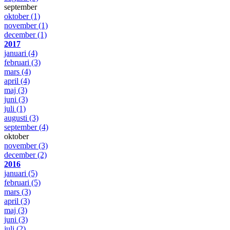
september
oktober
(1)
november
(1)
december
(1)
2017
januari
(4)
februari
(3)
mars
(4)
april
(4)
maj
(3)
juni
(3)
juli
(1)
augusti
(3)
september
(4)
oktober
november
(3)
december
(2)
2016
januari
(5)
februari
(5)
mars
(3)
april
(3)
maj
(3)
juni
(3)
juli
(2)