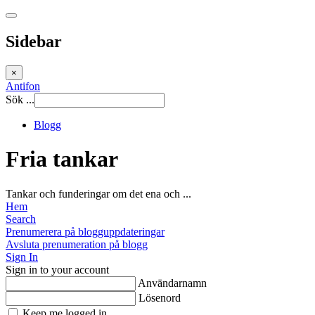
Sidebar
×
Antifon
Sök ...
Blogg
Fria tankar
Tankar och funderingar om det ena och ...
Hem
Search
Prenumerera på blogguppdateringar
Avsluta prenumeration på blogg
Sign In
Sign in to your account
Användarnamn
Lösenord
Keep me logged in