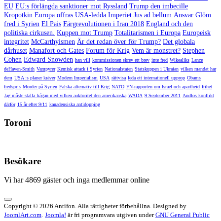
EU
EU:s förlängda sanktioner mot Ryssland
Trump den imbecille
Kropotkin
Europa offras
USA-ledda Imperiet
Jus ad bellum
Ansvar
Glöm
fred i Syrien
El Pais
Färgrevolutionen i Iran 2018
England och den
politiska cirkusen.
Kuppen mot Trump
Totalitarismen i Europa
Europeisk
integritet
McCarthyismen
Är det redan över för Trump?
Det globala
dårhuset
Manafort och Gates
Forum för Krig
Vem är monstret?
Stephen
Cohen
Edward Snowden
han vill
kommissionen skrev ett brev
inte fred
Wikealiks
Lance
deHaven-Smith
Vampyrer
Kemisk attack i Syrien
Nationalstaten
Statskuppen i Ukraian
vilken mandat har
dem
USA :s planer kräver
Modern Imperialism
USA
rättvisa
leda ett internationell upprop
Obams
fredspris
Morder på Syrien
Falska alternativ till Krig
NATO
FN-rapporten om Israel och apartheid
frihet
Jag måste ställa frågan med vilken auktoritet den amerikanska
WADA
9 September 2011
Ändlös konflikt
därför
15 år efter 9/11
kanadensiska antidopping
Toroni
Besökare
Vi har 4869 gäster och inga medlemmar online
Copyright © 2026 Antifon. Alla rättigheter förbehållna. Designed by
JoomlArt.com
.
Joomla!
är fri programvara utgiven under
GNU General Public