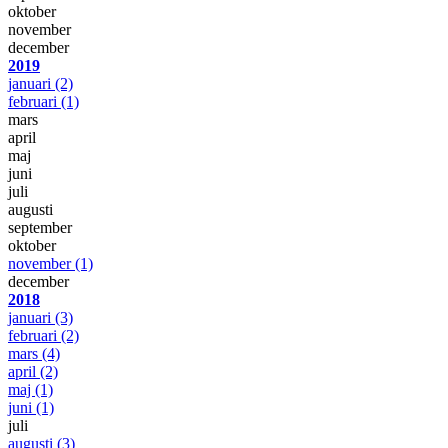
oktober
november
december
2019
januari
(2)
februari
(1)
mars
april
maj
juni
juli
augusti
september
oktober
november
(1)
december
2018
januari
(3)
februari
(2)
mars
(4)
april
(2)
maj
(1)
juni
(1)
juli
augusti
(3)