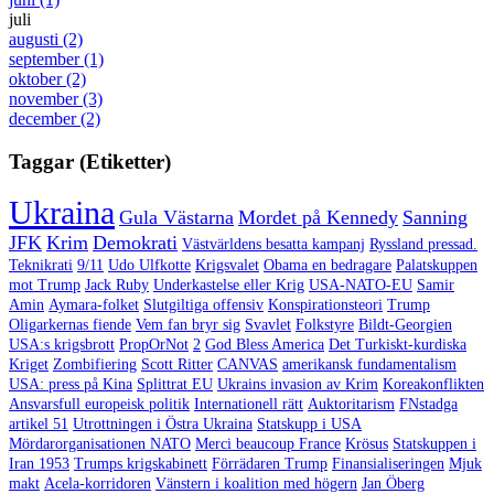
juli
augusti
(2)
september
(1)
oktober
(2)
november
(3)
december
(2)
Taggar (Etiketter)
Ukraina
Gula Västarna
Mordet på Kennedy
Sanning
JFK
Krim
Demokrati
Västvärldens besatta kampanj
Ryssland pressad.
Teknikrati
9/11
Udo Ulfkotte
Krigsvalet
Obama en bedragare
Palatskuppen
mot Trump
Jack Ruby
Underkastelse eller Krig
USA-NATO-EU
Samir
Amin
Aymara-folket
Slutgiltiga offensiv
Konspirationsteori
Trump
Oligarkernas fiende
Vem fan bryr sig
Svavlet
Folkstyre
Bildt-Georgien
USA:s krigsbrott
PropOrNot
2
God Bless America
Det Turkiskt-kurdiska
Kriget
Zombifiering
Scott Ritter
CANVAS
amerikansk fundamentalism
USA: press på Kina
Splittrat EU
Ukrains invasion av Krim
Koreakonflikten
Ansvarsfull europeisk politik
Internationell rätt
Auktoritarism
FNstadga
artikel 51
Utrottningen i Östra Ukraina
Statskupp i USA
Mördarorganisationen NATO
Merci beaucoup France
Krösus
Statskuppen i
Iran 1953
Trumps krigskabinett
Förrädaren Trump
Finansialiseringen
Mjuk
makt
Acela-korridoren
Vänstern i koalition med högern
Jan Öberg