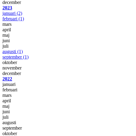
december
2023
januari
(2)
februari
(1)
mars
april
maj
juni
juli
augusti
(1)
september
(1)
oktober
november
december
2022
januari
februari
mars
april
maj
juni
juli
augusti
september
oktober