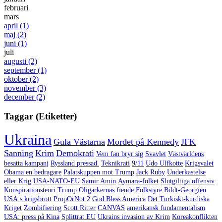
februari
mars
april
(1)
maj
(2)
juni
(1)
juli
augusti
(2)
september
(1)
oktober
(2)
november
(3)
december
(2)
Taggar (Etiketter)
Ukraina
Gula Västarna
Mordet på Kennedy
JFK
Sanning
Krim
Demokrati
Vem fan bryr sig
Svavlet
Västvärldens
besatta kampanj
Ryssland pressad.
Teknikrati
9/11
Udo Ulfkotte
Krigsvalet
Obama en bedragare
Palatskuppen mot Trump
Jack Ruby
Underkastelse
eller Krig
USA-NATO-EU
Samir Amin
Aymara-folket
Slutgiltiga offensiv
Konspirationsteori
Trump Oligarkernas fiende
Folkstyre
Bildt-Georgien
USA:s krigsbrott
PropOrNot
2
God Bless America
Det Turkiskt-kurdiska
Kriget
Zombifiering
Scott Ritter
CANVAS
amerikansk fundamentalism
USA: press på Kina
Splittrat EU
Ukrains invasion av Krim
Koreakonflikten