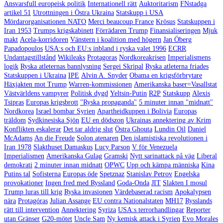
Ansvarsfull europeisk politik
Internationell rätt
Auktoritarism
FNstadga
artikel 51
Utrottningen i Östra Ukraina
Statskupp i USA
Mördarorganisationen NATO
Merci beaucoup France
Krösus
Statskuppen i
Iran 1953
Trumps krigskabinett
Förrädaren Trump
Finansialiseringen
Mjuk
makt
Acela-korridoren
Vänstern i koalition med högern
Jan Öberg
Papadopoulos
USA:s och EU:s inbland i ryska valet 1996
ECRR
Undantagstillstånd
Wikileaks
Protagoras
Nordkoreakrisen
Imperialismens
logik
Ryska atleternas bannlysning
Sergei Skripal
Ryska atleterna friades
Statskuppen i Ukraina
IPE
Alvin A. Snyder
Obama en krigsförbrytare
Häxjakten mot Trump
Warren-kommissionen
Amerikanska baser=Vasallstat
Västvärldens vampyrer
Politisk dygd
Yeltsin-Putin
R2P
Statskupp
Alexis
Tsipras
Europas krigsbrott
"Ryska propaganda"
5 minuter innan "midnatt"
Nordkorea
Israel bombar Syrien
Apartheidkuppen i Bolivia
Europas
träldom
Sydkinesiska Sjön
EU en dödszon
Ukrainas annektering av Krim
Konflikten eskalerar
Det tar aldrig slut
Östra Ghouta
Lundin Oil
Daniel
McAdams
An die Freude
Solon atenaren
Den islamistiska revolutionen i
Iran 1978
Slakthuset Damaskus
Lucy Parson
V för Venezuela
Imperialismen
Amerikanska Gulag
Gramski
Nytt sarinattack på väg
Liberal
demokrati
2 minuter innan midnatt
OPWC
Upp och kämpa människa
Kina
Putins tal
Sofisterna
Europas öde
Spetznaz
Stanislav Petrov
Engelska
provokationer
Ingen fred med Ryssland
Goda-Onda
JIT
Slakten I mosul
Trump luras till krig
Ryska invasionen
Värdebaserad racism
Apokalypsen
nära
Protagóras
Julian Assange
EU contra Nationalstaten
MH17
Rysslands
rätt till intervention
Annektering
Syriza
USA:s terrorhandlingar
Reporter
utan Gränser
G20-mötet
Uncle Sam
Ny kemisk attack i Syrien
Evo Morales