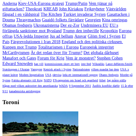
Anderna
Kiev-USA-Europa strategi
Trump/Putin
Vem tjänar på
giftattacken?
Theokrati
KREAB
John Kiriakou
Fejknyheter
Västvärlden
fångad i en våldspiral
The Kitchen
Turkiet invaderar Syrien
Gasattacken i
Douma
Thrasymachos
Guaidó folkets färrädare
Georgien
Kina omringas
Obamas fredspris
Ukronazisterna
Der ez-Zor
Undrminera EU
EU:s
förlängda sanktioner mot Ryssland
Trump den imbecille
Kropotkin
Europa
offras
USA-ledda Imperiet
Jus ad bellum
Ansvar
Glöm fred i Syrien
El
Pais
Färgrevolutionen i Iran 2018
England och den politiska cirkusen.
Kuppen mot Trump
Totalitarismen i Europa
Europeisk integritet
McCarthyismen
Är det redan över för Trump?
Det globala dårhuset
Manafort och Gates
Forum för Krig
Vem är monstret?
Stephen Cohen
Edward Snowden
han vill
kommissionen skrev ett brev
inte fred
Wikealiks
Lance deHaven-Smith
Statskuppen i Ukraian
Vampyrer
Kemisk attack i Syrien
Nationalstaten
vilken mandat har dem
USA :s
planer kräver
Modern Imperialism
USA
rättvisa
leda ett internationell upprop
Obams fredspris
Morder på
Syrien
Falska alternativ till Krig
NATO
FN-rapporten om Israel och apartheid
frihet
Jag måste ställa
frågan med vilken auktoritet den amerikanska
WADA
9 September 2011
Ändlös konflikt därför
15 år efter
9/11
kanadensiska antidopping
Toroni