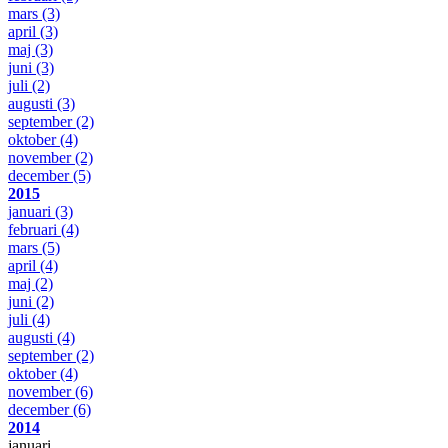
mars
(3)
april
(3)
maj
(3)
juni
(3)
juli
(2)
augusti
(3)
september
(2)
oktober
(4)
november
(2)
december
(5)
2015
januari
(3)
februari
(4)
mars
(5)
april
(4)
maj
(2)
juni
(2)
juli
(4)
augusti
(4)
september
(2)
oktober
(4)
november
(6)
december
(6)
2014
januari