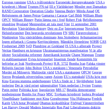
Europas vansinne
USA:s tvåfrontskrig
Europeiskt återuppvaknande
USA:s
krigsbrott i Mosul
Trumps FN-tal
III:e Världskriget
Missiler mot Damaskus
RAND Corporation
Operation Gladio
Vanessa Beeley
Mörda Assad
QE
Religionens ok
James Petras
Gamarna i Caracas
Carl Bildt
William Blum
OPCV
William Binney
Putin:lämna oss i fred
Robert Fisk
Befolkningens
plundring
Ryssland
Meningslöst att tala med Väst
11 september 2001
Revolution
Västvärldens distopy
Deir ez-Zor
Internetcensur
Novichok
Helsinforsmötet
Den begravda revolutionen
FN
SBU
Färgrevolution i
Washington
Vita västvärldens dominans
Jens Stolenberg
Avhumanisering
Ingen giftattack i Gouma
Kertjincidenten.
Mänsklig förnedring
SOHR
CAS
Fredspriset 2009
SvD
Plundring av Grekland
IS USA:s allierade
Project
Veritas
Hamburg en krigszon
Ukrainanazisternas manifestation
Vi är alla
idioter
Socialistiska reformer
Amerikansk korståg
Chang Wanguau
Trump
vs etablissemanget
Eviga krigspartiet
Imaginär fiende
Kommittén för
befrielse av Irak
Northwoods Project
H.R. 5732
Bomba Iran
Falska vinster
Religiös fascism
John Bolton
USA:s statskupp i Venezuela
Petrodollar
Mordet på Milosevic
Multipolär värld
USA:s statskupper
OPCW
George
Sorros
Rysslands oövervinliga vapen
Axiom
EU:s statsskuld
USAs krig mot
Kina
Europa:stumma underhuggare
USA:s finde nr 1
Skyldigheter
Irans
isolering
Det är värd priset
nätneutralitet
Västs nederlag i Syrien
Trump-
Putin mötet
Politiska krav
Jugoslavien
MH-17
Betalda demostranter
nonbeingzone
Bombs for Peace
MSC
Trojkans krigsbrott
Isolera Ryssland
Visselblåsare
Sanktioner mot Kina
Googlecensur
Vita Hjälmarna
Fredrik
Karén
USA hotar Ryssland
Obamas krokodiltårar
Förbjud Vänsterrörelsen
Lee Harvey Oswald
Modern Imperialis
Ron Paul
Liberalismens doktrin