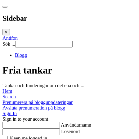
Sidebar
×
Antifon
Sök ...
Blogg
Fria tankar
Tankar och funderingar om det ena och ...
Hem
Search
Prenumerera på blogguppdateringar
Avsluta prenumeration på blogg
Sign In
Sign in to your account
Användarnamn
Lösenord
Keep me logged in