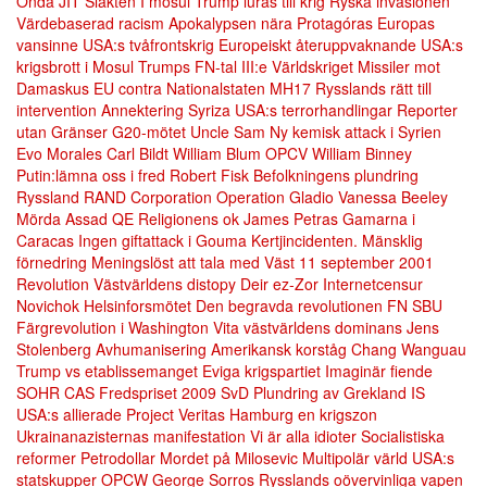
Onda
JIT
Slakten I mosul
Trump luras till krig
Ryska invasionen
Värdebaserad racism
Apokalypsen nära
Protagóras
Europas
vansinne
USA:s tvåfrontskrig
Europeiskt återuppvaknande
USA:s
krigsbrott i Mosul
Trumps FN-tal
III:e Världskriget
Missiler mot
Damaskus
EU contra Nationalstaten
MH17
Rysslands rätt till
intervention
Annektering
Syriza
USA:s terrorhandlingar
Reporter
utan Gränser
G20-mötet
Uncle Sam
Ny kemisk attack i Syrien
Evo Morales
Carl Bildt
William Blum
OPCV
William Binney
Putin:lämna oss i fred
Robert Fisk
Befolkningens plundring
Ryssland
RAND Corporation
Operation Gladio
Vanessa Beeley
Mörda Assad
QE
Religionens ok
James Petras
Gamarna i
Caracas
Ingen giftattack i Gouma
Kertjincidenten.
Mänsklig
förnedring
Meningslöst att tala med Väst
11 september 2001
Revolution
Västvärldens distopy
Deir ez-Zor
Internetcensur
Novichok
Helsinforsmötet
Den begravda revolutionen
FN
SBU
Färgrevolution i Washington
Vita västvärldens dominans
Jens
Stolenberg
Avhumanisering
Amerikansk korståg
Chang Wanguau
Trump vs etablissemanget
Eviga krigspartiet
Imaginär fiende
SOHR
CAS
Fredspriset 2009
SvD
Plundring av Grekland
IS
USA:s allierade
Project Veritas
Hamburg en krigszon
Ukrainanazisternas manifestation
Vi är alla idioter
Socialistiska
reformer
Petrodollar
Mordet på Milosevic
Multipolär värld
USA:s
statskupper
OPCW
George Sorros
Rysslands oövervinliga vapen