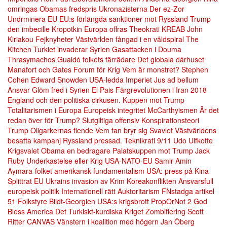
omringas
Obamas fredspris
Ukronazisterna
Der ez-Zor
Undrminera EU
EU:s förlängda sanktioner mot Ryssland
Trump
den imbecille
Kropotkin
Europa offras
Theokrati
KREAB
John
Kiriakou
Fejknyheter
Västvärlden fångad i en våldspiral
The
Kitchen
Turkiet invaderar Syrien
Gasattacken i Douma
Thrasymachos
Guaidó folkets färrädare
Det globala dårhuset
Manafort och Gates
Forum för Krig
Vem är monstret?
Stephen
Cohen
Edward Snowden
USA-ledda Imperiet
Jus ad bellum
Ansvar
Glöm fred i Syrien
El Pais
Färgrevolutionen i Iran 2018
England och den politiska cirkusen.
Kuppen mot Trump
Totalitarismen i Europa
Europeisk integritet
McCarthyismen
Är det
redan över för Trump?
Slutgiltiga offensiv
Konspirationsteori
Trump Oligarkernas fiende
Vem fan bryr sig
Svavlet
Västvärldens
besatta kampanj
Ryssland pressad.
Teknikrati
9/11
Udo Ulfkotte
Krigsvalet
Obama en bedragare
Palatskuppen mot Trump
Jack
Ruby
Underkastelse eller Krig
USA-NATO-EU
Samir Amin
Aymara-folket
amerikansk fundamentalism
USA: press på Kina
Splittrat EU
Ukrains invasion av Krim
Koreakonflikten
Ansvarsfull
europeisk politik
Internationell rätt
Auktoritarism
FNstadga artikel
51
Folkstyre
Bildt-Georgien
USA:s krigsbrott
PropOrNot
2
God
Bless America
Det Turkiskt-kurdiska Kriget
Zombifiering
Scott
Ritter
CANVAS
Vänstern i koalition med högern
Jan Öberg