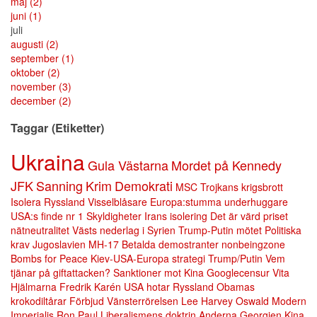
maj
(2)
juni
(1)
juli
augusti
(2)
september
(1)
oktober
(2)
november
(3)
december
(2)
Taggar (Etiketter)
Ukraina
Gula Västarna
Mordet på Kennedy
JFK
Sanning
Krim
Demokrati
MSC
Trojkans krigsbrott
Isolera Ryssland
Visselblåsare
Europa:stumma underhuggare
USA:s finde nr 1
Skyldigheter
Irans isolering
Det är värd priset
nätneutralitet
Västs nederlag i Syrien
Trump-Putin mötet
Politiska
krav
Jugoslavien
MH-17
Betalda demostranter
nonbeingzone
Bombs for Peace
Kiev-USA-Europa strategi
Trump/Putin
Vem
tjänar på giftattacken?
Sanktioner mot Kina
Googlecensur
Vita
Hjälmarna
Fredrik Karén
USA hotar Ryssland
Obamas
krokodiltårar
Förbjud Vänsterrörelsen
Lee Harvey Oswald
Modern
Imperialis
Ron Paul
Liberalismens doktrin
Anderna
Georgien
Kina