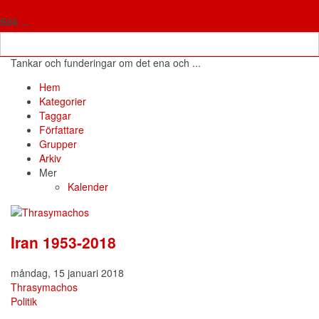
Antifon
Fria tankar
Sök ...
Tankar och funderingar om det ena och ...
Hem
Search
Prenumerera
Avsluta
Sign
Hem
på
prenumeration
In
Kategorier
blogguppdateringar
på
Taggar
blogg
Författare
Grupper
Arkiv
Mer
Kalender
Iran 1953-2018
måndag, 15 januari 2018
Thrasymachos
Politik