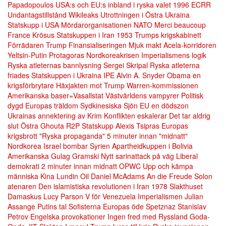
Papadopoulos
USA:s och EU:s inbland i ryska valet 1996
ECRR
Undantagstillstånd
Wikileaks
Utrottningen i Östra Ukraina
Statskupp i USA
Mördarorganisationen NATO
Merci beaucoup
France
Krösus
Statskuppen i Iran 1953
Trumps krigskabinett
Förrädaren Trump
Finansialiseringen
Mjuk makt
Acela-korridoren
Yeltsin-Putin
Protagoras
Nordkoreakrisen
Imperialismens logik
Ryska atleternas bannlysning
Sergei Skripal
Ryska atleterna
friades
Statskuppen i Ukraina
IPE
Alvin A. Snyder
Obama en
krigsförbrytare
Häxjakten mot Trump
Warren-kommissionen
Amerikanska baser=Vasallstat
Västvärldens vampyrer
Politisk
dygd
Europas träldom
Sydkinesiska Sjön
EU en dödszon
Ukrainas annektering av Krim
Konflikten eskalerar
Det tar aldrig
slut
Östra Ghouta
R2P
Statskupp
Alexis Tsipras
Europas
krigsbrott
"Ryska propaganda"
5 minuter innan "midnatt"
Nordkorea
Israel bombar Syrien
Apartheidkuppen i Bolivia
Amerikanska Gulag
Gramski
Nytt sarinattack på väg
Liberal
demokrati
2 minuter innan midnatt
OPWC
Upp och kämpa
människa
Kina
Lundin Oil
Daniel McAdams
An die Freude
Solon
atenaren
Den islamistiska revolutionen i Iran 1978
Slakthuset
Damaskus
Lucy Parson
V för Venezuela
Imperialismen
Julian
Assange
Putins tal
Sofisterna
Europas öde
Spetznaz
Stanislav
Petrov
Engelska provokationer
Ingen fred med Ryssland
Goda-