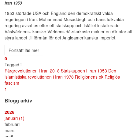
Iran 1953
1953 störtade USA och England den demokratiskt valda
regeringen i Iran. Mohammad Mosaddegh och hans folkvalda
regering avsattes efter ett statskupp och istället installerade
Västvärldens- kanske Världens då-starkaste makter en diktator att
styra landet till förmån för det Angloamerikanska Imperiet.
Fortsätt läs mer
0
Taggad i:
Färgrevolutionen i Iran 2018
Statskuppen i Iran 1953
Den
islamistiska revolutionen i Iran 1978
Religionens ok
Religiös
fascism
First
Previous
Next
Last
1
Page
Page
Page
Page
Blogg arkiv
2026
januari
(1)
februari
mars
april