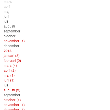
mars
april
maj
juni
juli
augusti
september
oktober
november
(1)
december
2018
januari
(3)
februari
(2)
mars
(4)
april
(2)
maj
(1)
juni
(1)
juli
augusti
(3)
september
oktober
(1)
november
(1)
december
(1)