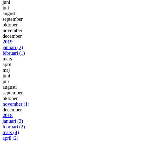
juni
juli
augusti
september
oktober
november
december
2019
januari
(2)
februari
(1)
mars
april
maj
juni
juli
augusti
september
oktober
november
(1)
december
2018
januari
(3)
februari
(2)
mars
(4)
april
(2)