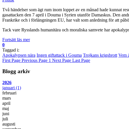
Två händelser som ägt rum inom loppet av en månad hade kunnat result
gasattacken den 7 april i Douma i Syrien utanför Damaskus. Den and
Frankrike och i förlängningen EU, har valt som anledning för att påbörj
Tack vare Rysslands humanitära och moraliska samvete har apokalyp
Fortsätt läs mer
0
Taggad i:
Apokalypsen nära
Ingen giftattack i Gouma
Trojkans krigsbrott
Vem ä
First Page
Previous Page
1
Next Page
Last Page
Blogg arkiv
2026
januari
(1)
februari
mars
april
maj
juni
juli
augusti