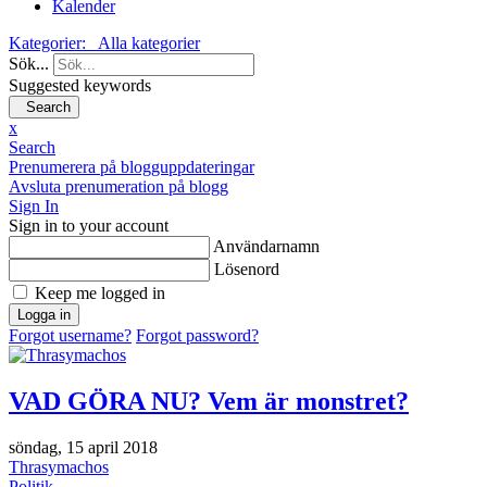
Kalender
Kategorier:
Alla kategorier
Sök...
Suggested keywords
Search
x
Search
Prenumerera på blogguppdateringar
Avsluta prenumeration på blogg
Sign In
Sign in to your account
Användarnamn
Lösenord
Keep me logged in
Logga in
Forgot username?
Forgot password?
VAD GÖRA NU? Vem är monstret?
söndag, 15 april 2018
Thrasymachos
Politik