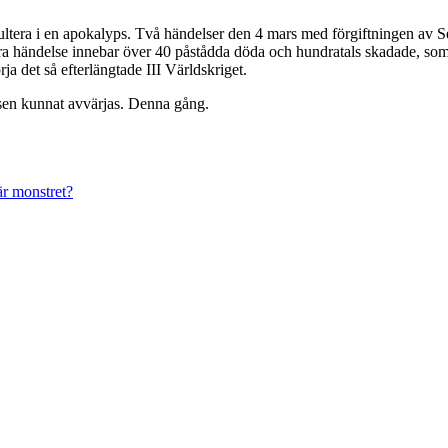
era i en apokalyps. Två händelser den 4 mars med förgiftningen av Ser
ra händelse innebar över 40 påstådda döda och hundratals skadade, s
a det så efterlängtade III Världskriget.
sen kunnat avvärjas. Denna gång.
r monstret?