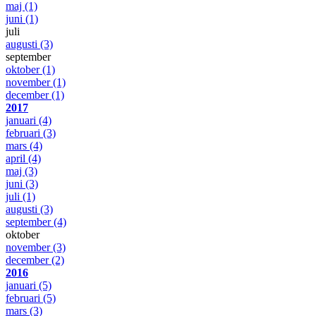
maj
(1)
juni
(1)
juli
augusti
(3)
september
oktober
(1)
november
(1)
december
(1)
2017
januari
(4)
februari
(3)
mars
(4)
april
(4)
maj
(3)
juni
(3)
juli
(1)
augusti
(3)
september
(4)
oktober
november
(3)
december
(2)
2016
januari
(5)
februari
(5)
mars
(3)