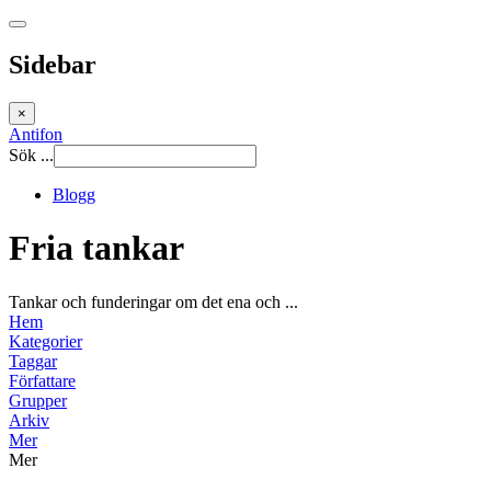
Sidebar
×
Antifon
Sök ...
Blogg
Fria tankar
Tankar och funderingar om det ena och ...
Hem
Kategorier
Taggar
Författare
Grupper
Arkiv
Mer
Mer