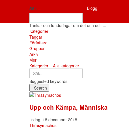
Antifon
Blogg
Fria tankar
Sök ...
Tankar och funderingar om det ena och ...
Hem
Kategorier
Taggar
Författare
Grupper
Arkiv
Mer
Sök...
Kategorier:
Alla kategorier
Suggested keywords
Search
x
Search
Prenumerera
Avsluta
Sign
på
prenumeration
In
blogguppdateringar
på
Upp och Kämpa, Människa
blogg
tisdag, 18 december 2018
Thrasymachos