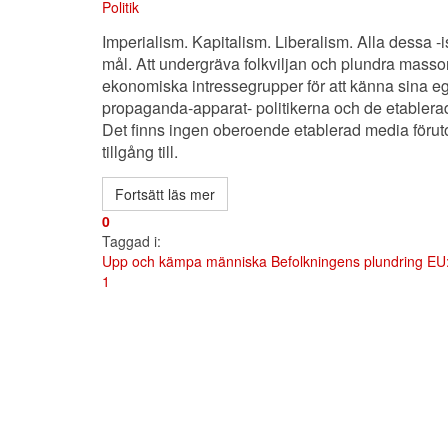
Politik
Imperialism. Kapitalism. Liberalism. Alla dessa 
mål. Att undergräva folkviljan och plundra massor
ekonomiska intressegrupper för att känna sina egn
propaganda-apparat- politikerna och de etablerad
Det finns ingen oberoende etablerad media förut
tillgång till.
Fortsätt läs mer
0
Taggad i:
Upp och kämpa människa
Befolkningens plundring
EU:
First
Previous
Next
Last
1
Page
Page
Page
Page