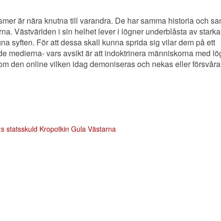
-ismer är nära knutna till varandra. De har samma historia och 
na. Västvärlden i sin helhet lever i lögner underblåsta av starka
a syften. För att dessa skall kunna sprida sig vilar dem på ett
e medierna- vars avsikt är att indoktrinera människorna med lö
om den online vilken idag demoniseras och nekas eller försvåra
s statsskuld
Kropotkin
Gula Västarna