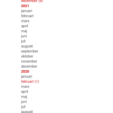
december
(9)
2021
januari
februari
mars
april
maj
juni
juli
augusti
september
oktober
november
december
2020
januari
februari
(1)
mars
april
maj
juni
juli
augusti