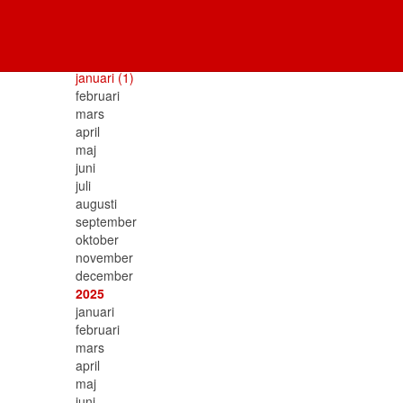
Blogg arkiv
2026
januari
(1)
februari
mars
april
maj
juni
juli
augusti
september
oktober
november
december
2025
januari
februari
mars
april
maj
juni