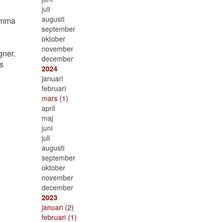
juli
augusti
samma
september
oktober
november
gner.
december
s
2024
januari
februari
mars
(1)
april
maj
juni
juli
augusti
september
oktober
november
december
2023
januari
(2)
februari
(1)