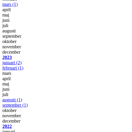
mars
(1)
april
maj
juni
juli
augusti
september
oktober
november
december
2023
januari
(2)
februari
(1)
mars
april
maj
juni
juli
augusti
(1)
september
(1)
oktober
november
december
2022
januari