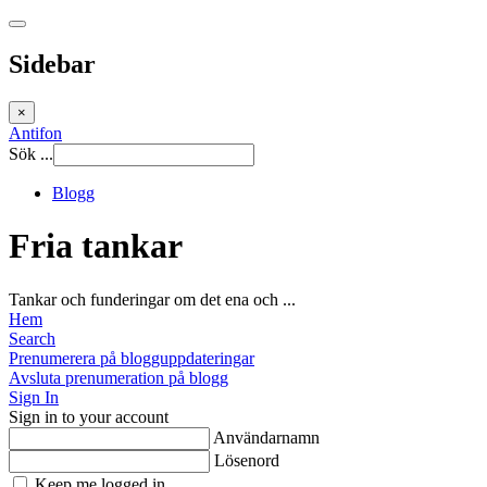
Sidebar
×
Antifon
Sök ...
Blogg
Fria tankar
Tankar och funderingar om det ena och ...
Hem
Search
Prenumerera på blogguppdateringar
Avsluta prenumeration på blogg
Sign In
Sign in to your account
Användarnamn
Lösenord
Keep me logged in