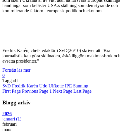
som sker i Ukraina är av vikt utan att försvara Europas skamliga
handlingar som befäster USA:s ställning som den styrande och
kontrollerande faktorn i europeisk politik och ekonomi.
Fredrik Karén, chefsredaktör i SvD(26/10) skriver att ”Bra
journalistik kan göra skillnaden, åskådliggöra maktmissbruk och
avsätta presidenter.”
Fortsätt läs mer
0
Taggad i:
SvD
Fredrik Karén
Udo Ulfkotte
IPE
Sanning
First Page
Previous Page
1
Next Page
Last Page
Blogg arkiv
2026
januari
(1)
februari
mars