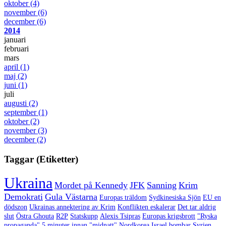
oktober
(4)
november
(6)
december
(6)
2014
januari
februari
mars
april
(1)
maj
(2)
juni
(1)
juli
augusti
(2)
september
(1)
oktober
(2)
november
(3)
december
(2)
Taggar (Etiketter)
Ukraina
Mordet på Kennedy
JFK
Sanning
Krim
Demokrati
Gula Västarna
Europas träldom
Sydkinesiska Sjön
EU en
dödszon
Ukrainas annektering av Krim
Konflikten eskalerar
Det tar aldrig
slut
Östra Ghouta
R2P
Statskupp
Alexis Tsipras
Europas krigsbrott
"Ryska
propaganda"
5 minuter innan "midnatt"
Nordkorea
Israel bombar Syrien