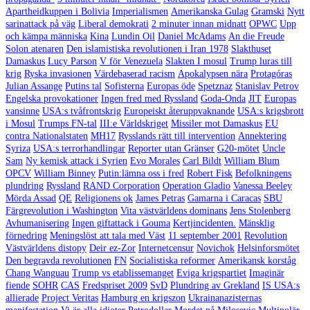
Apartheidkuppen i Bolivia
Imperialismen
Amerikanska Gulag
Gramski
Nytt
sarinattack på väg
Liberal demokrati
2 minuter innan midnatt
OPWC
Upp
och kämpa människa
Kina
Lundin Oil
Daniel McAdams
An die Freude
Solon atenaren
Den islamistiska revolutionen i Iran 1978
Slakthuset
Damaskus
Lucy Parson
V för Venezuela
Slakten I mosul
Trump luras till
krig
Ryska invasionen
Värdebaserad racism
Apokalypsen nära
Protagóras
Julian Assange
Putins tal
Sofisterna
Europas öde
Spetznaz
Stanislav Petrov
Engelska provokationer
Ingen fred med Ryssland
Goda-Onda
JIT
Europas
vansinne
USA:s tvåfrontskrig
Europeiskt återuppvaknande
USA:s krigsbrott
i Mosul
Trumps FN-tal
III:e Världskriget
Missiler mot Damaskus
EU
contra Nationalstaten
MH17
Rysslands rätt till intervention
Annektering
Syriza
USA:s terrorhandlingar
Reporter utan Gränser
G20-mötet
Uncle
Sam
Ny kemisk attack i Syrien
Evo Morales
Carl Bildt
William Blum
OPCV
William Binney
Putin:lämna oss i fred
Robert Fisk
Befolkningens
plundring
Ryssland
RAND Corporation
Operation Gladio
Vanessa Beeley
Mörda Assad
QE
Religionens ok
James Petras
Gamarna i Caracas
SBU
Färgrevolution i Washington
Vita västvärldens dominans
Jens Stolenberg
Avhumanisering
Ingen giftattack i Gouma
Kertjincidenten.
Mänsklig
förnedring
Meningslöst att tala med Väst
11 september 2001
Revolution
Västvärldens distopy
Deir ez-Zor
Internetcensur
Novichok
Helsinforsmötet
Den begravda revolutionen
FN
Socialistiska reformer
Amerikansk korståg
Chang Wanguau
Trump vs etablissemanget
Eviga krigspartiet
Imaginär
fiende
SOHR
CAS
Fredspriset 2009
SvD
Plundring av Grekland
IS USA:s
allierade
Project Veritas
Hamburg en krigszon
Ukrainanazisternas