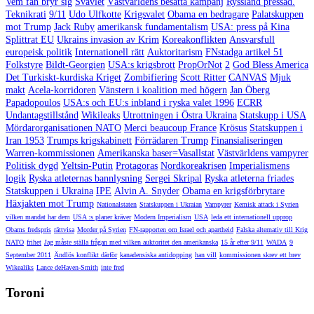
Vem fan bryr sig
Svavlet
Västvärldens besatta kampanj
Ryssland pressad.
Teknikrati
9/11
Udo Ulfkotte
Krigsvalet
Obama en bedragare
Palatskuppen
mot Trump
Jack Ruby
amerikansk fundamentalism
USA: press på Kina
Splittrat EU
Ukrains invasion av Krim
Koreakonflikten
Ansvarsfull
europeisk politik
Internationell rätt
Auktoritarism
FNstadga artikel 51
Folkstyre
Bildt-Georgien
USA:s krigsbrott
PropOrNot
2
God Bless America
Det Turkiskt-kurdiska Kriget
Zombifiering
Scott Ritter
CANVAS
Mjuk
makt
Acela-korridoren
Vänstern i koalition med högern
Jan Öberg
Papadopoulos
USA:s och EU:s inbland i ryska valet 1996
ECRR
Undantagstillstånd
Wikileaks
Utrottningen i Östra Ukraina
Statskupp i USA
Mördarorganisationen NATO
Merci beaucoup France
Krösus
Statskuppen i
Iran 1953
Trumps krigskabinett
Förrädaren Trump
Finansialiseringen
Warren-kommissionen
Amerikanska baser=Vasallstat
Västvärldens vampyrer
Politisk dygd
Yeltsin-Putin
Protagoras
Nordkoreakrisen
Imperialismens
logik
Ryska atleternas bannlysning
Sergei Skripal
Ryska atleterna friades
Statskuppen i Ukraina
IPE
Alvin A. Snyder
Obama en krigsförbrytare
Häxjakten mot Trump
Nationalstaten
Statskuppen i Ukraian
Vampyrer
Kemisk attack i Syrien
vilken mandat har dem
USA :s planer kräver
Modern Imperialism
USA
leda ett internationell upprop
Obams fredspris
rättvisa
Morder på Syrien
FN-rapporten om Israel och apartheid
Falska alternativ till Krig
NATO
frihet
Jag måste ställa frågan med vilken auktoritet den amerikanska
15 år efter 9/11
WADA
9
September 2011
Ändlös konflikt därför
kanadensiska antidopping
han vill
kommissionen skrev ett brev
Wikealiks
Lance deHaven-Smith
inte fred
Toroni