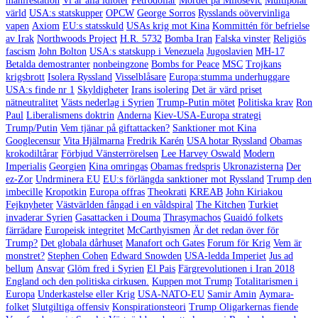
manifestation
Vi är alla idioter
Petrodollar
Mordet på Milosevic
Multipolär
värld
USA:s statskupper
OPCW
George Sorros
Rysslands oövervinliga
vapen
Axiom
EU:s statsskuld
USAs krig mot Kina
Kommittén för befrielse
av Irak
Northwoods Project
H.R. 5732
Bomba Iran
Falska vinster
Religiös
fascism
John Bolton
USA:s statskupp i Venezuela
Jugoslavien
MH-17
Betalda demostranter
nonbeingzone
Bombs for Peace
MSC
Trojkans
krigsbrott
Isolera Ryssland
Visselblåsare
Europa:stumma underhuggare
USA:s finde nr 1
Skyldigheter
Irans isolering
Det är värd priset
nätneutralitet
Västs nederlag i Syrien
Trump-Putin mötet
Politiska krav
Ron
Paul
Liberalismens doktrin
Anderna
Kiev-USA-Europa strategi
Trump/Putin
Vem tjänar på giftattacken?
Sanktioner mot Kina
Googlecensur
Vita Hjälmarna
Fredrik Karén
USA hotar Ryssland
Obamas
krokodiltårar
Förbjud Vänsterrörelsen
Lee Harvey Oswald
Modern
Imperialis
Georgien
Kina omringas
Obamas fredspris
Ukronazisterna
Der
ez-Zor
Undrminera EU
EU:s förlängda sanktioner mot Ryssland
Trump den
imbecille
Kropotkin
Europa offras
Theokrati
KREAB
John Kiriakou
Fejknyheter
Västvärlden fångad i en våldspiral
The Kitchen
Turkiet
invaderar Syrien
Gasattacken i Douma
Thrasymachos
Guaidó folkets
färrädare
Europeisk integritet
McCarthyismen
Är det redan över för
Trump?
Det globala dårhuset
Manafort och Gates
Forum för Krig
Vem är
monstret?
Stephen Cohen
Edward Snowden
USA-ledda Imperiet
Jus ad
bellum
Ansvar
Glöm fred i Syrien
El Pais
Färgrevolutionen i Iran 2018
England och den politiska cirkusen.
Kuppen mot Trump
Totalitarismen i
Europa
Underkastelse eller Krig
USA-NATO-EU
Samir Amin
Aymara-
folket
Slutgiltiga offensiv
Konspirationsteori
Trump Oligarkernas fiende