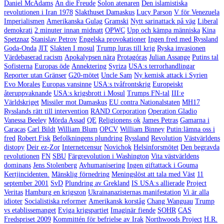
Daniel McAdams
An die Freude
Solon atenaren
Den islamistiska
revolutionen i Iran 1978
Slakthuset Damaskus
Lucy Parson
V för Venezuela
Imperialismen
Amerikanska Gulag
Gramski
Nytt sarinattack på väg
Liberal
demokrati
2 minuter innan midnatt
OPWC
Upp och kämpa människa
Kina
Spetznaz
Stanislav Petrov
Engelska provokationer
Ingen fred med Ryssland
Goda-Onda
JIT
Slakten I mosul
Trump luras till krig
Ryska invasionen
Värdebaserad racism
Apokalypsen nära
Protagóras
Julian Assange
Putins tal
Sofisterna
Europas öde
Annektering
Syriza
USA:s terrorhandlingar
Reporter utan Gränser
G20-mötet
Uncle Sam
Ny kemisk attack i Syrien
Evo Morales
Europas vansinne
USA:s tvåfrontskrig
Europeiskt
återuppvaknande
USA:s krigsbrott i Mosul
Trumps FN-tal
III:e
Världskriget
Missiler mot Damaskus
EU contra Nationalstaten
MH17
Rysslands rätt till intervention
RAND Corporation
Operation Gladio
Vanessa Beeley
Mörda Assad
QE
Religionens ok
James Petras
Gamarna i
Caracas
Carl Bildt
William Blum
OPCV
William Binney
Putin:lämna oss i
fred
Robert Fisk
Befolkningens plundring
Ryssland
Revolution
Västvärldens
distopy
Deir ez-Zor
Internetcensur
Novichok
Helsinforsmötet
Den begravda
revolutionen
FN
SBU
Färgrevolution i Washington
Vita västvärldens
dominans
Jens Stolenberg
Avhumanisering
Ingen giftattack i Gouma
Kertjincidenten.
Mänsklig förnedring
Meningslöst att tala med Väst
11
september 2001
SvD
Plundring av Grekland
IS USA:s allierade
Project
Veritas
Hamburg en krigszon
Ukrainanazisternas manifestation
Vi är alla
idioter
Socialistiska reformer
Amerikansk korståg
Chang Wanguau
Trump
vs etablissemanget
Eviga krigspartiet
Imaginär fiende
SOHR
CAS
Fredspriset 2009
Kommittén för befrielse av Irak
Northwoods Project
H.R.