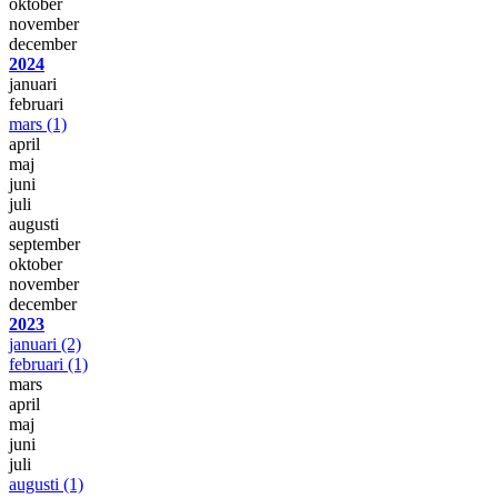
oktober
november
december
2024
januari
februari
mars
(1)
april
maj
juni
juli
augusti
september
oktober
november
december
2023
januari
(2)
februari
(1)
mars
april
maj
juni
juli
augusti
(1)