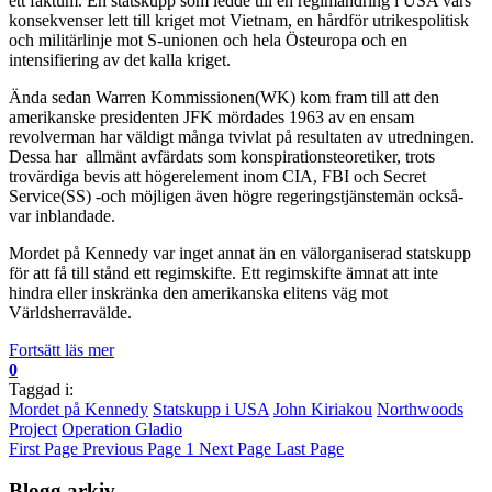
ett faktum. En statskupp som ledde till en regimändring i USA vars
konsekvenser lett till kriget mot Vietnam, en hårdför utrikespolitisk
och militärlinje mot S-unionen och hela Östeuropa och en
intensifiering av det kalla kriget.
Ända sedan Warren Kommissionen(WK) kom fram till att den
amerikanske presidenten JFK mördades 1963 av en ensam
revolverman har väldigt många tvivlat på resultaten av utredningen.
Dessa har allmänt avfärdats som konspirationsteoretiker, trots
trovärdiga bevis att högerelement inom CIA, FBI och Secret
Service(SS) -och möjligen även högre regeringstjänstemän också-
var inblandade.
Mordet på Kennedy var inget annat än en välorganiserad statskupp
för att få till stånd ett regimskifte. Ett regimskifte ämnat att inte
hindra eller inskränka den amerikanska elitens väg mot
Världsherravälde.
Fortsätt läs mer
0
Taggad i:
Mordet på Kennedy
Statskupp i USA
John Kiriakou
Northwoods
Project
Operation Gladio
First Page
Previous Page
1
Next Page
Last Page
Blogg arkiv