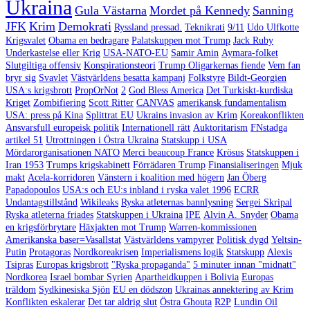
Ukraina
Gula Västarna
Mordet på Kennedy
Sanning
JFK
Krim
Demokrati
Ryssland pressad.
Teknikrati
9/11
Udo Ulfkotte
Krigsvalet
Obama en bedragare
Palatskuppen mot Trump
Jack Ruby
Underkastelse eller Krig
USA-NATO-EU
Samir Amin
Aymara-folket
Slutgiltiga offensiv
Konspirationsteori
Trump Oligarkernas fiende
Vem fan
bryr sig
Svavlet
Västvärldens besatta kampanj
Folkstyre
Bildt-Georgien
USA:s krigsbrott
PropOrNot
2
God Bless America
Det Turkiskt-kurdiska
Kriget
Zombifiering
Scott Ritter
CANVAS
amerikansk fundamentalism
USA: press på Kina
Splittrat EU
Ukrains invasion av Krim
Koreakonflikten
Ansvarsfull europeisk politik
Internationell rätt
Auktoritarism
FNstadga
artikel 51
Utrottningen i Östra Ukraina
Statskupp i USA
Mördarorganisationen NATO
Merci beaucoup France
Krösus
Statskuppen i
Iran 1953
Trumps krigskabinett
Förrädaren Trump
Finansialiseringen
Mjuk
makt
Acela-korridoren
Vänstern i koalition med högern
Jan Öberg
Papadopoulos
USA:s och EU:s inbland i ryska valet 1996
ECRR
Undantagstillstånd
Wikileaks
Ryska atleternas bannlysning
Sergei Skripal
Ryska atleterna friades
Statskuppen i Ukraina
IPE
Alvin A. Snyder
Obama
en krigsförbrytare
Häxjakten mot Trump
Warren-kommissionen
Amerikanska baser=Vasallstat
Västvärldens vampyrer
Politisk dygd
Yeltsin-
Putin
Protagoras
Nordkoreakrisen
Imperialismens logik
Statskupp
Alexis
Tsipras
Europas krigsbrott
"Ryska propaganda"
5 minuter innan "midnatt"
Nordkorea
Israel bombar Syrien
Apartheidkuppen i Bolivia
Europas
träldom
Sydkinesiska Sjön
EU en dödszon
Ukrainas annektering av Krim
Konflikten eskalerar
Det tar aldrig slut
Östra Ghouta
R2P
Lundin Oil