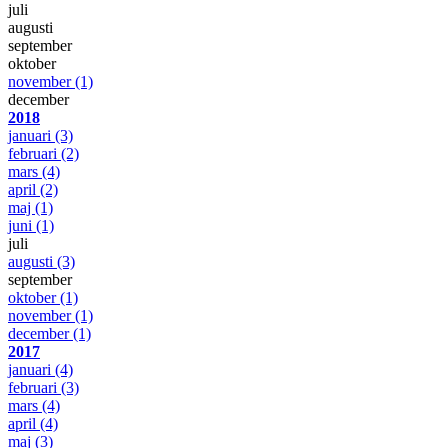
juli
augusti
september
oktober
november
(1)
december
2018
januari
(3)
februari
(2)
mars
(4)
april
(2)
maj
(1)
juni
(1)
juli
augusti
(3)
september
oktober
(1)
november
(1)
december
(1)
2017
januari
(4)
februari
(3)
mars
(4)
april
(4)
maj
(3)