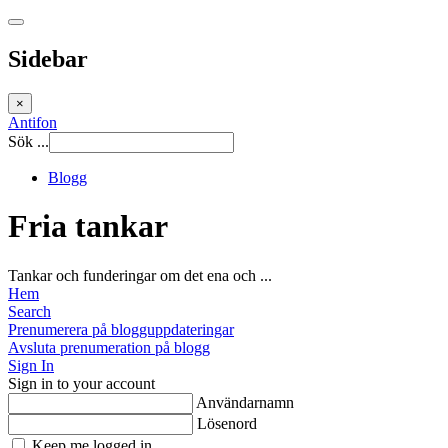
Sidebar
×
Antifon
Sök ...
Blogg
Fria tankar
Tankar och funderingar om det ena och ...
Hem
Search
Prenumerera på blogguppdateringar
Avsluta prenumeration på blogg
Sign In
Sign in to your account
Användarnamn
Lösenord
Keep me logged in