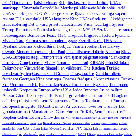
5732
Bomba Iran
Falska vinster
Religiös fascism
John Bolton
USA:s
statskupp i Venezuela
Petrodollar
Mordet på Milosevic
Multipolär värld
USA:s statskupper
OPCW
George Sorros
Rysslands oövervinliga vapen
Axiom
EU:s statsskuld
USAs krig mot Kina
USA:s finde nr 1
Skyldigheter
Irans isolering
Det är värd priset
nätneutralitet
Västs nederlag i Syrien
Trump-Putin mötet
Politiska krav
Jugoslavien
MH-17
Betalda demostranter
nonbeingzone
Bombs for Peace
MSC
Trojkans krigsbrott
Isolera Ryssland
Visselblåsare
Europa:stumma underhuggare
Fredrik Karén
USA hotar
Ryssland
Obamas krokodiltårar
Förbjud Vänsterrörelsen
Lee Harvey
Oswald
Modern Imperialis
Ron Paul
Liberalismens doktrin
Anderna
Kiev-
USA-Europa strategi
Trump/Putin
Vem tjänar på giftattacken?
Sanktioner
mot Kina
Googlecensur
Vita Hjälmarna
Theokrati
KREAB
John Kiriakou
Fejknyheter
Västvärlden fångad i en våldspiral
The Kitchen
Turkiet
invaderar Syrien
Gasattacken i Douma
Thrasymachos
Guaidó folkets
färrädare
Georgien
Kina omringas
Obamas fredspris
Ukronazisterna
Der ez-
Zor
Undrminera EU
EU:s förlängda sanktioner mot Ryssland
Trump den
imbecille
Kropotkin
Europa offras
USA-ledda Imperiet
Jus ad bellum
Ansvar
Glöm fred i Syrien
El Pais
Färgrevolutionen i Iran 2018
England
och den politiska cirkusen.
Kuppen mot Trump
Totalitarismen i Europa
Europeisk integritet
McCarthyismen
Är det redan över för Trump?
Det
globala dårhuset
Manafort och Gates
Forum för Krig
Vem är monstret?
Stephen Cohen
Edward Snowden
han vill
kommissionen skrev ett brev
inte fred
Wikealiks
Lance deHaven-Smith
Vampyrer
Kemisk attack i Syrien
Nationalstaten
Statskuppen i Ukraian
vilken
mandat har dem
USA :s planer kräver
Modern Imperialism
USA
rättvisa
leda ett internationell upprop
Obams fredspris
Morder på Syrien
Falska alternativ till Krig
NATO
FN-rapporten om Israel och apartheid