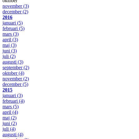
oktober
november
(3)
december
(2)
2016
januari
(5)
februari
(5)
mars
(3)
april
(3)
maj
(3)
juni
(3)
juli
(2)
augusti
(3)
september
(2)
oktober
(4)
november
(2)
december
(5)
2015
januari
(3)
februari
(4)
mars
(5)
april
(4)
maj
(2)
juni
(2)
juli
(4)
augusti
(4)