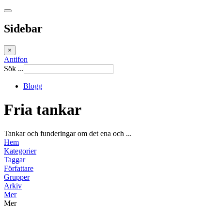
Sidebar
×
Antifon
Sök ...
Blogg
Fria tankar
Tankar och funderingar om det ena och ...
Hem
Kategorier
Taggar
Författare
Grupper
Arkiv
Mer
Mer