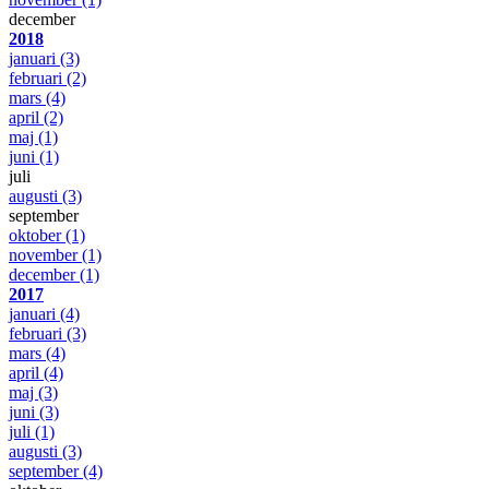
december
2018
januari
(3)
februari
(2)
mars
(4)
april
(2)
maj
(1)
juni
(1)
juli
augusti
(3)
september
oktober
(1)
november
(1)
december
(1)
2017
januari
(4)
februari
(3)
mars
(4)
april
(4)
maj
(3)
juni
(3)
juli
(1)
augusti
(3)
september
(4)