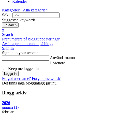
Kalender
Kategorier:
Alla kategorier
Sök...
Suggested keywords
Search
x
Search
Prenumerera på blogguppdateringar
Avsluta prenumeration på blogg
Sign In
Sign in to your account
Användarnamn
Lösenord
Keep me logged in
Logga in
Forgot username?
Forgot password?
Det finns inga blogginlägg just nu
Blogg arkiv
2026
januari
(1)
februari