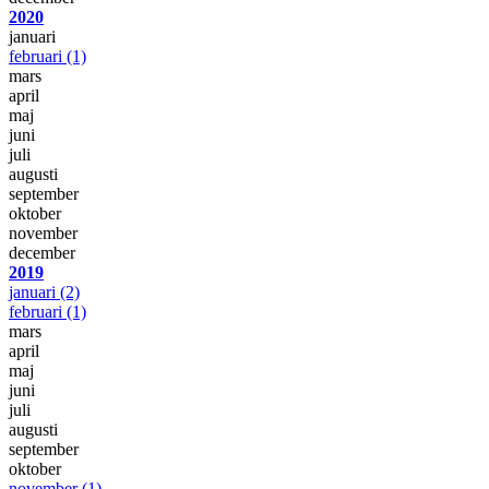
2020
januari
februari
(1)
mars
april
maj
juni
juli
augusti
september
oktober
november
december
2019
januari
(2)
februari
(1)
mars
april
maj
juni
juli
augusti
september
oktober
november
(1)