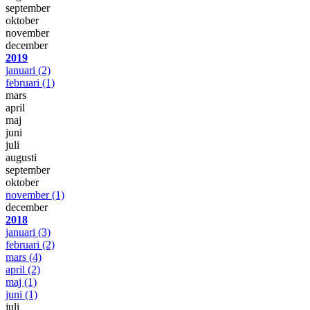
september
oktober
november
december
2019
januari
(2)
februari
(1)
mars
april
maj
juni
juli
augusti
september
oktober
november
(1)
december
2018
januari
(3)
februari
(2)
mars
(4)
april
(2)
maj
(1)
juni
(1)
juli