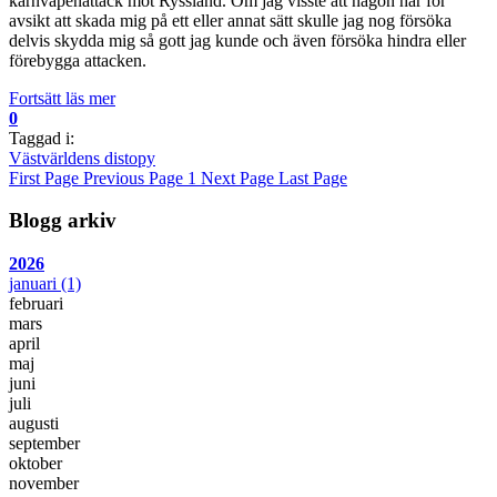
kärnvapenattack mot Ryssland. Om jag visste att någon har för
avsikt att skada mig på ett eller annat sätt skulle jag nog försöka
delvis skydda mig så gott jag kunde och även försöka hindra eller
förebygga attacken.
Fortsätt läs mer
0
Taggad i:
Västvärldens distopy
First Page
Previous Page
1
Next Page
Last Page
Blogg arkiv
2026
januari
(1)
februari
mars
april
maj
juni
juli
augusti
september
oktober
november