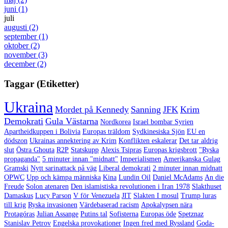
juni
(1)
juli
augusti
(2)
september
(1)
oktober
(2)
november
(3)
december
(2)
Taggar (Etiketter)
Ukraina
Mordet på Kennedy
Sanning
JFK
Krim
Demokrati
Gula Västarna
Nordkorea
Israel bombar Syrien
Apartheidkuppen i Bolivia
Europas träldom
Sydkinesiska Sjön
EU en
dödszon
Ukrainas annektering av Krim
Konflikten eskalerar
Det tar aldrig
slut
Östra Ghouta
R2P
Statskupp
Alexis Tsipras
Europas krigsbrott
"Ryska
propaganda"
5 minuter innan "midnatt"
Imperialismen
Amerikanska Gulag
Gramski
Nytt sarinattack på väg
Liberal demokrati
2 minuter innan midnatt
OPWC
Upp och kämpa människa
Kina
Lundin Oil
Daniel McAdams
An die
Freude
Solon atenaren
Den islamistiska revolutionen i Iran 1978
Slakthuset
Damaskus
Lucy Parson
V för Venezuela
JIT
Slakten I mosul
Trump luras
till krig
Ryska invasionen
Värdebaserad racism
Apokalypsen nära
Protagóras
Julian Assange
Putins tal
Sofisterna
Europas öde
Spetznaz
Stanislav Petrov
Engelska provokationer
Ingen fred med Ryssland
Goda-