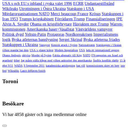
USA:s och EU:s inbland i ryska valet 1996
ECRR
Undantagstillstånd
Wikileaks
Utrottningen i Östra Ukraina
Statskupp i USA
Mördarorganisationen NATO
Merci beaucoup France
Krösus
Statskuppen i
Iran 1953
Trumps krigskabinett
Förrädaren Trump
Finansialiseringen
IPE
Alvin A. Snyder
Obama en krigsförbrytare
Häxjakten mot Trump
Warren-
kommissionen
Amerikanska baser=Vasallstat
Västvärldens vampyrer
Politisk dygd
Yeltsin-Putin
Protagoras
Nordkoreakrisen
Imperialismens
logik
Ryska atleternas bannlysning
Sergei Skripal
Ryska atleterna friades
Statskuppen i Ukraina
Vampyrer
Kemisk attack i Syrien
Nationalstaten
Statskuppen i Ukraian
vilken mandat har dem
USA :s planer kräver
Modern Imperialism
USA
leda ett internationell upprop
Obams fredspris
rättvisa
Morder på Syrien
Falska alternativ till Krig
NATO
FN-rapporten om Israel och
apartheid
frihet
Jag måste ställa frågan med vilken auktoritet den amerikanska
Ändlös konflikt därför
15 år
efter 9/11
WADA
9 September 2011
kanadensiska antidopping
han vill
kommissionen skrev ett brev
inte
fred
Wikealiks
Lance deHaven-Smith
Toroni
Besökare
Vi har 4858 gäster och inga medlemmar online