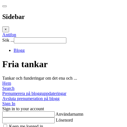
Sidebar
×
Antifon
Sök ...
Blogg
Fria tankar
Tankar och funderingar om det ena och ...
Hem
Search
Prenumerera på blogguppdateringar
Avsluta prenumeration på blogg
Sign In
Sign in to your account
Användarnamn
Lösenord
Keep me logged in