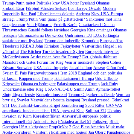
Trump-Putin mötet
Politiska krav
USA hotar Ryssland
Obamas
krokodiltårar
Förbjud Vänsterrörelsen
Lee Harvey Oswald
Modern
Imperialis
Ron Paul
Liberalismens doktrin
Anderna
Kiev-USA-Europa
strategi
Trump/Putin
Vem tjänar på giftattacken?
Sanktioner mot Kina
Googlecensur
Vita Hjälmarna
Fredrik Karén
Gasattacken i Douma
Thrasymachos
Guaidó folkets färrädare
Georgien
Kina omringas
Obamas
fredspris
Ukronazisterna
Der ez-Zor
Undrminera EU
EU:s förlängda
sanktioner mot Ryssland
Trump den imbecille
Kropotkin
Europa offras
Theokrati
KREAB
John Kiriakou
Fejknyheter
Västvärlden fångad i en
våldspiral
The Kitchen
Turkiet invaderar Syrien
Europeisk integritet
McCarthyismen
Är det redan över för Trump?
Det globala dårhuset
Manafort och Gates
Forum för Krig
Vem är monstret?
Stephen Cohen
Edward Snowden
USA-ledda Imperiet
Jus ad bellum
Ansvar
Glöm fred i
Syrien
El Pais
Färgrevolutionen i Iran 2018
England och den politiska
cirkusen.
Kuppen mot Trump
Totalitarismen i Europa
Udo Ulfkotte
Krigsvalet
Obama en bedragare
Palatskuppen mot Trump
Jack Ruby
Underkastelse eller Krig
USA-NATO-EU
Samir Amin
Aymara-folket
Slutgiltiga offensiv
Konspirationsteori
Trump Oligarkernas fiende
Vem fan
bryr sig
Svavlet
Västvärldens besatta kampanj
Ryssland pressad.
Teknikrati
9/11
Det Turkiskt-kurdiska Kriget
Zombifiering
Scott Ritter
CANVAS
amerikansk fundamentalism
USA: press på Kina
Splittrat EU
Ukrains
invasion av Krim
Koreakonflikten
Ansvarsfull europeisk politik
Internationell rätt
Auktoritarism
FNstadga artikel 51
Folkstyre
Bildt-
Georgien
USA:s krigsbrott
PropOrNot
2
God Bless America
Mjuk makt
Acela-korridoren
Vänstern i koalition med högern
Jan Öberg
Papadopoulos