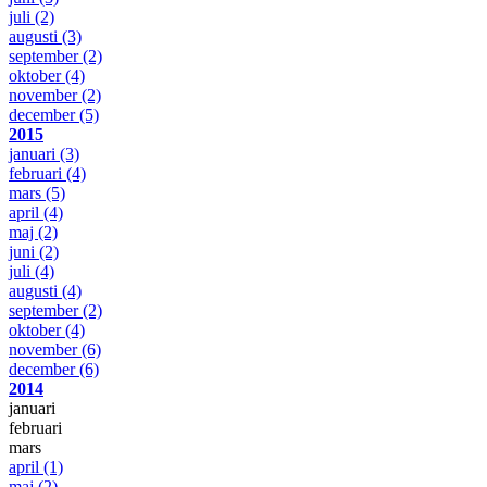
juli
(2)
augusti
(3)
september
(2)
oktober
(4)
november
(2)
december
(5)
2015
januari
(3)
februari
(4)
mars
(5)
april
(4)
maj
(2)
juni
(2)
juli
(4)
augusti
(4)
september
(2)
oktober
(4)
november
(6)
december
(6)
2014
januari
februari
mars
april
(1)
maj
(2)