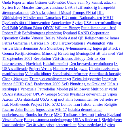
Onda
Reporter utan Gränser
G20-mötet
Uncle Sam
Ny kemisk attack i
Syrien
Evo Morales
Europas vansinne
USA:s tvåfrontskrig
Europeiskt
återuppvaknande
USA:s krigsbrott i Mosul
Trumps FN-tal
III:e
Världskriget
Missiler mot Damaskus
EU contra Nationalstaten
MH17
Rysslands rätt till intervention
Annektering
Syriza
USA:s terrorhandlingar
Carl Bildt
William Blum
OPCV
William Binney
Putin:lämna oss i fred
Robert Fisk
Befolkningens plundring
Ryssland
RAND Corporation
Operation Gladio
Vanessa Beeley
Mörda Assad
QE
Religionens ok
James
Petras
Gamarna i Caracas
FN
SBU
Färgrevolution i Washington
Vita
västvärldens dominans
Jens Stolenberg
Avhumanisering
Ingen giftattack i
Gouma
Kertjincidenten.
Mänsklig förnedring
Meningslöst att tala med Väst
11 september 2001
Revolution
Västvärldens distopy
Deir ez-Zor
Internetcensur
Novichok
Helsinforsmötet
Den begravda revolutionen
IS
USA:s allierade
Project Veritas
Hamburg en krigszon
Ukrainanazisternas
manifestation
Vi är alla idioter
Socialistiska reformer
Amerikansk korståg
Chang Wanguau
Trump vs etablissemanget
Eviga krigspartiet
Imaginär
fiende
SOHR
CAS
Fredspriset 2009
SvD
Plundring av Grekland
USA:s
statskupp i Venezuela
Petrodollar
Mordet på Milosevic
Multipolär värld
USA:s statskupper
OPCW
George Sorros
Rysslands oövervinliga vapen
Axiom
EU:s statsskuld
USAs krig mot Kina
Kommittén för befrielse av
Irak
Northwoods Project
H.R. 5732
Bomba Iran
Falska vinster
Religiös
fascism
John Bolton
Jugoslavien
MH-17
Betalda demostranter
nonbeingzone
Bombs for Peace
MSC
Trojkans krigsbrott
Isolera Ryssland
Visselblåsare
Europa:stumma underhuggare
USA:s finde nr 1
Skyldigheter
Irans isolering
Det är värd priset
nätneutralitet
Västs nederlag i Syrien