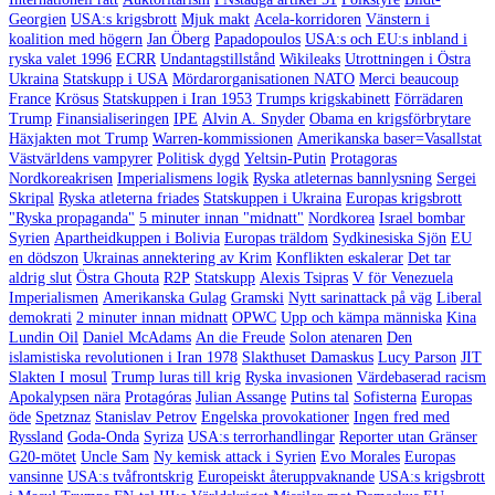
Georgien
USA:s krigsbrott
Mjuk makt
Acela-korridoren
Vänstern i
koalition med högern
Jan Öberg
Papadopoulos
USA:s och EU:s inbland i
ryska valet 1996
ECRR
Undantagstillstånd
Wikileaks
Utrottningen i Östra
Ukraina
Statskupp i USA
Mördarorganisationen NATO
Merci beaucoup
France
Krösus
Statskuppen i Iran 1953
Trumps krigskabinett
Förrädaren
Trump
Finansialiseringen
IPE
Alvin A. Snyder
Obama en krigsförbrytare
Häxjakten mot Trump
Warren-kommissionen
Amerikanska baser=Vasallstat
Västvärldens vampyrer
Politisk dygd
Yeltsin-Putin
Protagoras
Nordkoreakrisen
Imperialismens logik
Ryska atleternas bannlysning
Sergei
Skripal
Ryska atleterna friades
Statskuppen i Ukraina
Europas krigsbrott
"Ryska propaganda"
5 minuter innan "midnatt"
Nordkorea
Israel bombar
Syrien
Apartheidkuppen i Bolivia
Europas träldom
Sydkinesiska Sjön
EU
en dödszon
Ukrainas annektering av Krim
Konflikten eskalerar
Det tar
aldrig slut
Östra Ghouta
R2P
Statskupp
Alexis Tsipras
V för Venezuela
Imperialismen
Amerikanska Gulag
Gramski
Nytt sarinattack på väg
Liberal
demokrati
2 minuter innan midnatt
OPWC
Upp och kämpa människa
Kina
Lundin Oil
Daniel McAdams
An die Freude
Solon atenaren
Den
islamistiska revolutionen i Iran 1978
Slakthuset Damaskus
Lucy Parson
JIT
Slakten I mosul
Trump luras till krig
Ryska invasionen
Värdebaserad racism
Apokalypsen nära
Protagóras
Julian Assange
Putins tal
Sofisterna
Europas
öde
Spetznaz
Stanislav Petrov
Engelska provokationer
Ingen fred med
Ryssland
Goda-Onda
Syriza
USA:s terrorhandlingar
Reporter utan Gränser
G20-mötet
Uncle Sam
Ny kemisk attack i Syrien
Evo Morales
Europas
vansinne
USA:s tvåfrontskrig
Europeiskt återuppvaknande
USA:s krigsbrott