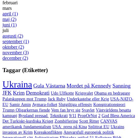
februari
mars
april
(1)
maj
(2)
juni
(1)
juli
augusti
(2)
september
(1)
oktober
(2)
november
(3)
december
(2)
Taggar (Etiketter)
Ukraina
Gula Västarna
Mordet på Kennedy
Sanning
JFK
Krim
Demokrati
Udo Ulfkotte
Krigsvalet
Obama en bedragare
Palatskuppen mot Trump
Jack Ruby
Underkastelse eller Krig
USA-NATO-
EU
Samir Amin
Aymara-folket
Slutgiltiga offensiv
Konspirationsteori
Trump Oligarkernas fiende
Vem fan bryr sig
Svavlet
Västvärldens besatta
kampanj
Ryssland pressad.
Teknikrati
9/11
PropOrNot
2
God Bless America
Det Turkiskt-kurdiska Kriget
Zombifiering
Scott Ritter
CANVAS
amerikansk fundamentalism
USA: press på Kina
Splittrat EU
Ukrains
invasion av Krim
Koreakonflikten
Ansvarsfull europeisk politik
Internationell rätt
Auktoritarism
FNstadga artikel 51
Folkstyre
Bildt-