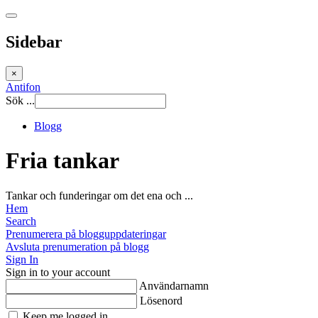
Sidebar
×
Antifon
Sök ...
Blogg
Fria tankar
Tankar och funderingar om det ena och ...
Hem
Search
Prenumerera på blogguppdateringar
Avsluta prenumeration på blogg
Sign In
Sign in to your account
Användarnamn
Lösenord
Keep me logged in