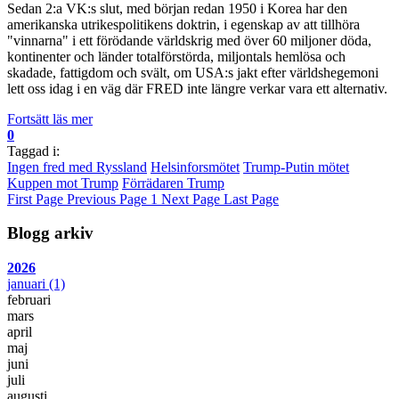
Sedan 2:a VK:s slut, med början redan 1950 i Korea har den
amerikanska utrikespolitikens doktrin, i egenskap av att tillhöra
"vinnarna" i ett förödande världskrig med över 60 miljoner döda,
kontinenter och länder totalförstörda, miljontals hemlösa och
skadade, fattigdom och svält, om USA:s jakt efter världshegemoni
lett oss idag i en väg där FRED inte längre verkar vara ett alternativ.
Fortsätt läs mer
0
Taggad i:
Ingen fred med Ryssland
Helsinforsmötet
Trump-Putin mötet
Kuppen mot Trump
Förrädaren Trump
First Page
Previous Page
1
Next Page
Last Page
Blogg arkiv
2026
januari
(1)
februari
mars
april
maj
juni
juli
augusti