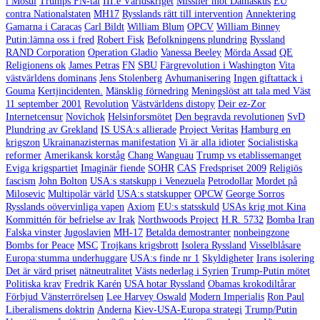
i Mosul
Trumps FN-tal
III:e Världskriget
Missiler mot Damaskus
EU
contra Nationalstaten
MH17
Rysslands rätt till intervention
Annektering
Gamarna i Caracas
Carl Bildt
William Blum
OPCV
William Binney
Putin:lämna oss i fred
Robert Fisk
Befolkningens plundring
Ryssland
RAND Corporation
Operation Gladio
Vanessa Beeley
Mörda Assad
QE
Religionens ok
James Petras
FN
SBU
Färgrevolution i Washington
Vita
västvärldens dominans
Jens Stolenberg
Avhumanisering
Ingen giftattack i
Gouma
Kertjincidenten.
Mänsklig förnedring
Meningslöst att tala med Väst
11 september 2001
Revolution
Västvärldens distopy
Deir ez-Zor
Internetcensur
Novichok
Helsinforsmötet
Den begravda revolutionen
SvD
Plundring av Grekland
IS USA:s allierade
Project Veritas
Hamburg en
krigszon
Ukrainanazisternas manifestation
Vi är alla idioter
Socialistiska
reformer
Amerikansk korståg
Chang Wanguau
Trump vs etablissemanget
Eviga krigspartiet
Imaginär fiende
SOHR
CAS
Fredspriset 2009
Religiös
fascism
John Bolton
USA:s statskupp i Venezuela
Petrodollar
Mordet på
Milosevic
Multipolär värld
USA:s statskupper
OPCW
George Sorros
Rysslands oövervinliga vapen
Axiom
EU:s statsskuld
USAs krig mot Kina
Kommittén för befrielse av Irak
Northwoods Project
H.R. 5732
Bomba Iran
Falska vinster
Jugoslavien
MH-17
Betalda demostranter
nonbeingzone
Bombs for Peace
MSC
Trojkans krigsbrott
Isolera Ryssland
Visselblåsare
Europa:stumma underhuggare
USA:s finde nr 1
Skyldigheter
Irans isolering
Det är värd priset
nätneutralitet
Västs nederlag i Syrien
Trump-Putin mötet
Politiska krav
Fredrik Karén
USA hotar Ryssland
Obamas krokodiltårar
Förbjud Vänsterrörelsen
Lee Harvey Oswald
Modern Imperialis
Ron Paul
Liberalismens doktrin
Anderna
Kiev-USA-Europa strategi
Trump/Putin