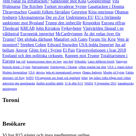
Vem tjänar på giftattacken?
Sanktioner mot Kina
Googlecensur
Vita
Hjälmarna
The Kitchen
Turkiet invaderar Syrien
Gasattacken i Douma
Thrasymachos
Guaidó folkets färrädare
Georgien
Kina omringas
Obamas
fredspris
Ukronazisterna
Der ez-Zor
Undrminera EU
EU:s förlängda
sanktioner mot Ryssland
Trump den imbecille
Kropotkin
Europa offras
Theokrati
KREAB
John Kiriakou
Fejknyheter
Västvärlden fångad i en
våldspiral
Europeisk integritet
McCarthyismen
Är det redan över för
Trump?
Det globala dårhuset
Manafort och Gates
Forum för Krig
Vem är
monstret?
Stephen Cohen
Edward Snowden
USA-ledda Imperiet
Jus ad
bellum
Ansvar
Glöm fred i Syrien
El Pais
Färgrevolutionen i Iran 2018
England och den politiska cirkusen.
Kuppen mot Trump
Totalitarismen i
Europa
han vill
kommissionen skrev ett brev
inte fred
Wikealiks
Lance deHaven-Smith
Vampyrer
Kemisk attack i Syrien
Nationalstaten
Statskuppen i Ukraian
vilken mandat har dem
USA :s planer kräver
Modern Imperialism
USA
rättvisa
leda ett internationell upprop
Obams fredspris
Morder på Syrien
Falska
alternativ till Krig
NATO
FN-rapporten om Israel och apartheid
frihet
Jag måste ställa frågan med vilken
auktoritet den amerikanska
Ändlös konflikt därför
15 år efter 9/11
WADA
9 September 2011
kanadensiska
antidopping
Toroni
Besökare
Vi har 815 gäster och inga medlemmar online