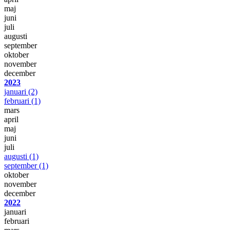
maj
juni
juli
augusti
september
oktober
november
december
2023
januari
(2)
februari
(1)
mars
april
maj
juni
juli
augusti
(1)
september
(1)
oktober
november
december
2022
januari
februari