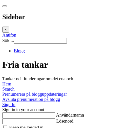
Sidebar
×
Antifon
Sök ...
Blogg
Fria tankar
Tankar och funderingar om det ena och ...
Hem
Search
Prenumerera på blogguppdateringar
Avsluta prenumeration på blogg
Sign In
Sign in to your account
Användarnamn
Lösenord
Keep me logged in