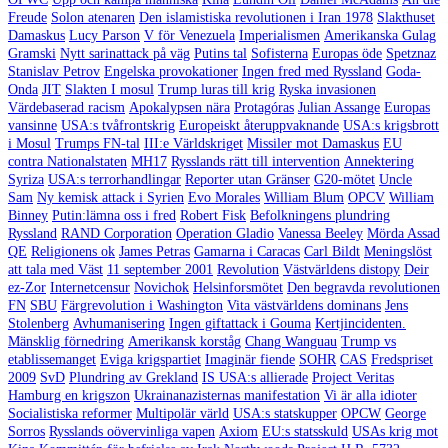
Freude
Solon atenaren
Den islamistiska revolutionen i Iran 1978
Slakthuset
Damaskus
Lucy Parson
V för Venezuela
Imperialismen
Amerikanska Gulag
Gramski
Nytt sarinattack på väg
Putins tal
Sofisterna
Europas öde
Spetznaz
Stanislav Petrov
Engelska provokationer
Ingen fred med Ryssland
Goda-
Onda
JIT
Slakten I mosul
Trump luras till krig
Ryska invasionen
Värdebaserad racism
Apokalypsen nära
Protagóras
Julian Assange
Europas
vansinne
USA:s tvåfrontskrig
Europeiskt återuppvaknande
USA:s krigsbrott
i Mosul
Trumps FN-tal
III:e Världskriget
Missiler mot Damaskus
EU
contra Nationalstaten
MH17
Rysslands rätt till intervention
Annektering
Syriza
USA:s terrorhandlingar
Reporter utan Gränser
G20-mötet
Uncle
Sam
Ny kemisk attack i Syrien
Evo Morales
William Blum
OPCV
William
Binney
Putin:lämna oss i fred
Robert Fisk
Befolkningens plundring
Ryssland
RAND Corporation
Operation Gladio
Vanessa Beeley
Mörda Assad
QE
Religionens ok
James Petras
Gamarna i Caracas
Carl Bildt
Meningslöst
att tala med Väst
11 september 2001
Revolution
Västvärldens distopy
Deir
ez-Zor
Internetcensur
Novichok
Helsinforsmötet
Den begravda revolutionen
FN
SBU
Färgrevolution i Washington
Vita västvärldens dominans
Jens
Stolenberg
Avhumanisering
Ingen giftattack i Gouma
Kertjincidenten.
Mänsklig förnedring
Amerikansk korståg
Chang Wanguau
Trump vs
etablissemanget
Eviga krigspartiet
Imaginär fiende
SOHR
CAS
Fredspriset
2009
SvD
Plundring av Grekland
IS USA:s allierade
Project Veritas
Hamburg en krigszon
Ukrainanazisternas manifestation
Vi är alla idioter
Socialistiska reformer
Multipolär värld
USA:s statskupper
OPCW
George
Sorros
Rysslands oövervinliga vapen
Axiom
EU:s statsskuld
USAs krig mot