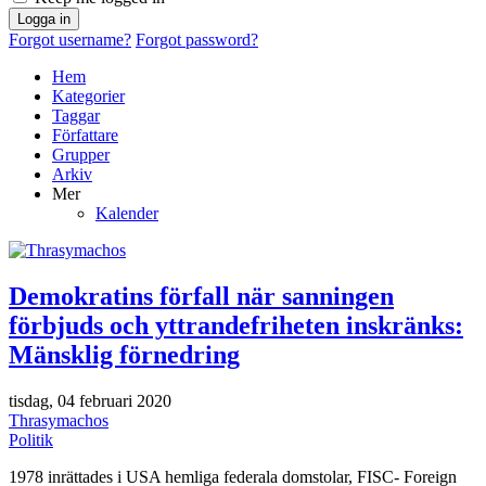
Logga in
Forgot username?
Forgot password?
Hem
Kategorier
Taggar
Författare
Grupper
Arkiv
Mer
Kalender
Demokratins förfall när sanningen
förbjuds och yttrandefriheten inskränks:
Mänsklig förnedring
tisdag, 04 februari 2020
Thrasymachos
Politik
1978 inrättades i USA hemliga federala domstolar, FISC- Foreign