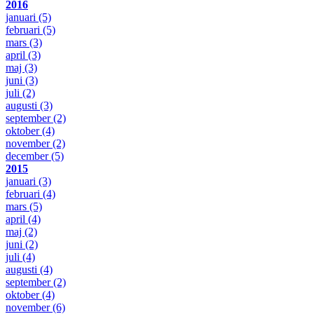
2016
januari
(5)
februari
(5)
mars
(3)
april
(3)
maj
(3)
juni
(3)
juli
(2)
augusti
(3)
september
(2)
oktober
(4)
november
(2)
december
(5)
2015
januari
(3)
februari
(4)
mars
(5)
april
(4)
maj
(2)
juni
(2)
juli
(4)
augusti
(4)
september
(2)
oktober
(4)
november
(6)