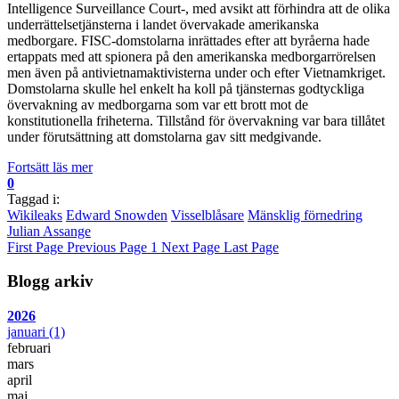
Intelligence Surveillance Court-, med avsikt att förhindra att de olika
underrättelsetjänsterna i landet övervakade amerikanska
medborgare. FISC-domstolarna inrättades efter att byråerna hade
ertappats med att spionera på den amerikanska medborgarrörelsen
men även på antivietnamaktivisterna under och efter Vietnamkriget.
Domstolarna skulle hel enkelt ha koll på tjänsternas godtyckliga
övervakning av medborgarna som var ett brott mot de
konstitutionella friheterna. Tillstånd för övervakning var bara tillåtet
under förutsättning att domstolarna gav sitt medgivande.
Fortsätt läs mer
0
Taggad i:
Wikileaks
Edward Snowden
Visselblåsare
Mänsklig förnedring
Julian Assange
First Page
Previous Page
1
Next Page
Last Page
Blogg arkiv
2026
januari
(1)
februari
mars
april
maj