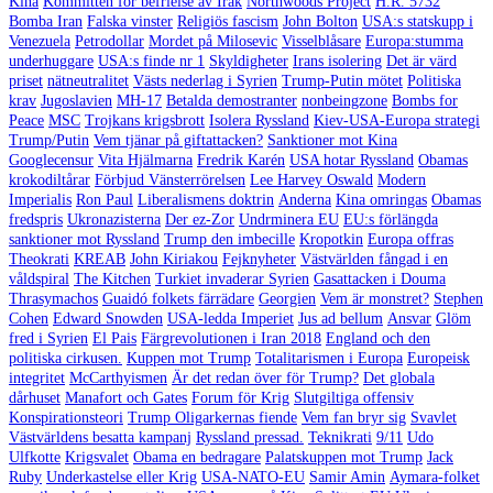
Kina
Kommittén för befrielse av Irak
Northwoods Project
H.R. 5732
Bomba Iran
Falska vinster
Religiös fascism
John Bolton
USA:s statskupp i
Venezuela
Petrodollar
Mordet på Milosevic
Visselblåsare
Europa:stumma
underhuggare
USA:s finde nr 1
Skyldigheter
Irans isolering
Det är värd
priset
nätneutralitet
Västs nederlag i Syrien
Trump-Putin mötet
Politiska
krav
Jugoslavien
MH-17
Betalda demostranter
nonbeingzone
Bombs for
Peace
MSC
Trojkans krigsbrott
Isolera Ryssland
Kiev-USA-Europa strategi
Trump/Putin
Vem tjänar på giftattacken?
Sanktioner mot Kina
Googlecensur
Vita Hjälmarna
Fredrik Karén
USA hotar Ryssland
Obamas
krokodiltårar
Förbjud Vänsterrörelsen
Lee Harvey Oswald
Modern
Imperialis
Ron Paul
Liberalismens doktrin
Anderna
Kina omringas
Obamas
fredspris
Ukronazisterna
Der ez-Zor
Undrminera EU
EU:s förlängda
sanktioner mot Ryssland
Trump den imbecille
Kropotkin
Europa offras
Theokrati
KREAB
John Kiriakou
Fejknyheter
Västvärlden fångad i en
våldspiral
The Kitchen
Turkiet invaderar Syrien
Gasattacken i Douma
Thrasymachos
Guaidó folkets färrädare
Georgien
Vem är monstret?
Stephen
Cohen
Edward Snowden
USA-ledda Imperiet
Jus ad bellum
Ansvar
Glöm
fred i Syrien
El Pais
Färgrevolutionen i Iran 2018
England och den
politiska cirkusen.
Kuppen mot Trump
Totalitarismen i Europa
Europeisk
integritet
McCarthyismen
Är det redan över för Trump?
Det globala
dårhuset
Manafort och Gates
Forum för Krig
Slutgiltiga offensiv
Konspirationsteori
Trump Oligarkernas fiende
Vem fan bryr sig
Svavlet
Västvärldens besatta kampanj
Ryssland pressad.
Teknikrati
9/11
Udo
Ulfkotte
Krigsvalet
Obama en bedragare
Palatskuppen mot Trump
Jack
Ruby
Underkastelse eller Krig
USA-NATO-EU
Samir Amin
Aymara-folket