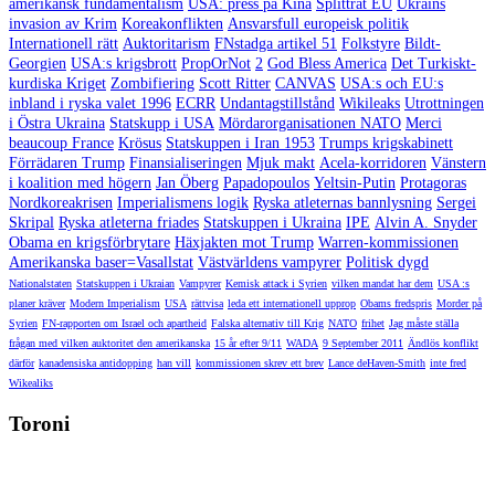
amerikansk fundamentalism
USA: press på Kina
Splittrat EU
Ukrains
invasion av Krim
Koreakonflikten
Ansvarsfull europeisk politik
Internationell rätt
Auktoritarism
FNstadga artikel 51
Folkstyre
Bildt-
Georgien
USA:s krigsbrott
PropOrNot
2
God Bless America
Det Turkiskt-
kurdiska Kriget
Zombifiering
Scott Ritter
CANVAS
USA:s och EU:s
inbland i ryska valet 1996
ECRR
Undantagstillstånd
Wikileaks
Utrottningen
i Östra Ukraina
Statskupp i USA
Mördarorganisationen NATO
Merci
beaucoup France
Krösus
Statskuppen i Iran 1953
Trumps krigskabinett
Förrädaren Trump
Finansialiseringen
Mjuk makt
Acela-korridoren
Vänstern
i koalition med högern
Jan Öberg
Papadopoulos
Yeltsin-Putin
Protagoras
Nordkoreakrisen
Imperialismens logik
Ryska atleternas bannlysning
Sergei
Skripal
Ryska atleterna friades
Statskuppen i Ukraina
IPE
Alvin A. Snyder
Obama en krigsförbrytare
Häxjakten mot Trump
Warren-kommissionen
Amerikanska baser=Vasallstat
Västvärldens vampyrer
Politisk dygd
Nationalstaten
Statskuppen i Ukraian
Vampyrer
Kemisk attack i Syrien
vilken mandat har dem
USA :s
planer kräver
Modern Imperialism
USA
rättvisa
leda ett internationell upprop
Obams fredspris
Morder på
Syrien
FN-rapporten om Israel och apartheid
Falska alternativ till Krig
NATO
frihet
Jag måste ställa
frågan med vilken auktoritet den amerikanska
15 år efter 9/11
WADA
9 September 2011
Ändlös konflikt
därför
kanadensiska antidopping
han vill
kommissionen skrev ett brev
Lance deHaven-Smith
inte fred
Wikealiks
Toroni