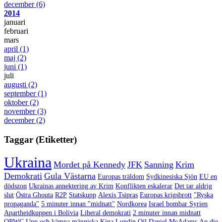
december
(6)
2014
januari
februari
mars
april
(1)
maj
(2)
juni
(1)
juli
augusti
(2)
september
(1)
oktober
(2)
november
(3)
december
(2)
Taggar (Etiketter)
Ukraina
Mordet på Kennedy
JFK
Sanning
Krim
Demokrati
Gula Västarna
Europas träldom
Sydkinesiska Sjön
EU en
dödszon
Ukrainas annektering av Krim
Konflikten eskalerar
Det tar aldrig
slut
Östra Ghouta
R2P
Statskupp
Alexis Tsipras
Europas krigsbrott
"Ryska
propaganda"
5 minuter innan "midnatt"
Nordkorea
Israel bombar Syrien
Apartheidkuppen i Bolivia
Liberal demokrati
2 minuter innan midnatt
OPWC
Upp och kämpa människa
Kina
Lundin Oil
Daniel McAdams
An die