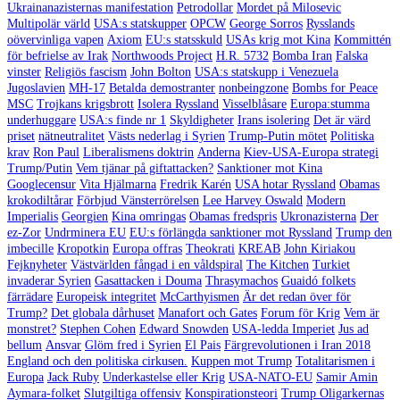
Ukrainanazisternas manifestation
Petrodollar
Mordet på Milosevic
Multipolär värld
USA:s statskupper
OPCW
George Sorros
Rysslands
oövervinliga vapen
Axiom
EU:s statsskuld
USAs krig mot Kina
Kommittén
för befrielse av Irak
Northwoods Project
H.R. 5732
Bomba Iran
Falska
vinster
Religiös fascism
John Bolton
USA:s statskupp i Venezuela
Jugoslavien
MH-17
Betalda demostranter
nonbeingzone
Bombs for Peace
MSC
Trojkans krigsbrott
Isolera Ryssland
Visselblåsare
Europa:stumma
underhuggare
USA:s finde nr 1
Skyldigheter
Irans isolering
Det är värd
priset
nätneutralitet
Västs nederlag i Syrien
Trump-Putin mötet
Politiska
krav
Ron Paul
Liberalismens doktrin
Anderna
Kiev-USA-Europa strategi
Trump/Putin
Vem tjänar på giftattacken?
Sanktioner mot Kina
Googlecensur
Vita Hjälmarna
Fredrik Karén
USA hotar Ryssland
Obamas
krokodiltårar
Förbjud Vänsterrörelsen
Lee Harvey Oswald
Modern
Imperialis
Georgien
Kina omringas
Obamas fredspris
Ukronazisterna
Der
ez-Zor
Undrminera EU
EU:s förlängda sanktioner mot Ryssland
Trump den
imbecille
Kropotkin
Europa offras
Theokrati
KREAB
John Kiriakou
Fejknyheter
Västvärlden fångad i en våldspiral
The Kitchen
Turkiet
invaderar Syrien
Gasattacken i Douma
Thrasymachos
Guaidó folkets
färrädare
Europeisk integritet
McCarthyismen
Är det redan över för
Trump?
Det globala dårhuset
Manafort och Gates
Forum för Krig
Vem är
monstret?
Stephen Cohen
Edward Snowden
USA-ledda Imperiet
Jus ad
bellum
Ansvar
Glöm fred i Syrien
El Pais
Färgrevolutionen i Iran 2018
England och den politiska cirkusen.
Kuppen mot Trump
Totalitarismen i
Europa
Jack Ruby
Underkastelse eller Krig
USA-NATO-EU
Samir Amin
Aymara-folket
Slutgiltiga offensiv
Konspirationsteori
Trump Oligarkernas