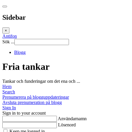
Sidebar
×
Antifon
Sök ...
Blogg
Fria tankar
Tankar och funderingar om det ena och ...
Hem
Search
Prenumerera på blogguppdateringar
Avsluta prenumeration på blogg
Sign In
Sign in to your account
Användarnamn
Lösenord
Keep me logged in