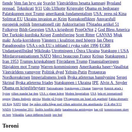
fiende
Vem fan bryr sig
Svavlet
Västvärldens besatta kampanj
Ryssland
pressad.
Teknikrati
9/11
Udo Ulfkotte
Krigsvalet
Obama en bedragare
Palatskuppen mot Trump
amerikansk fundamentalism
USA: press på Kina
Splittrat EU
Ukrains invasion av Krim
Koreakonflikten
Ansvarsfull
europeisk politik
Internationell rätt
Auktoritarism
FNstadga artikel 51
Folkstyre
Bildt-Georgien
USA:s krigsbrott
PropOrNot
2
God Bless America
Det Turkiskt-kurdiska Kriget
Zombifiering
Scott Ritter
CANVAS
Mjuk
makt
Acela-korridoren
Vänstern i koalition med högern
Jan Öberg
Papadopoulos
USA:s och EU:s inbland i ryska valet 1996
ECRR
Undantagstillstånd
Wikileaks
Utrottningen i Östra Ukraina
Statskupp i USA
Mördarorganisationen NATO
Merci beaucoup France
Krösus
Statskuppen i
Iran 1953
Trumps krigskabinett
Förrädaren Trump
Finansialiseringen
Häxjakten mot Trump
Warren-kommissionen
Amerikanska baser=Vasallstat
Västvärldens vampyrer
Politisk dygd
Yeltsin-Putin
Protagoras
Nordkoreakrisen
Imperialismens logik
Ryska atleternas bannlysning
Sergei
Skripal
Ryska atleterna friades
Statskuppen i Ukraina
IPE
Alvin A. Snyder
Obama en krigsförbrytare
Nationalstaten
Statskuppen i Ukraian
Vampyrer
Kemisk attack i
Syrien
vilken mandat har dem
USA :s planer kräver
Modern Imperialism
USA
leda ett internationell
upprop
Obams fredspris
rättvisa
Morder på Syrien
FN-rapporten om Israel och apartheid
Falska alternativ
till Krig
NATO
frihet
Jag måste ställa frågan med vilken auktoritet den amerikanska
15 år efter 9/11
WADA
9 September 2011
Ändlös konflikt därför
kanadensiska antidopping
han vill
kommissionen skrev
ett brev
Wikealiks
Lance deHaven-Smith
inte fred
Toroni