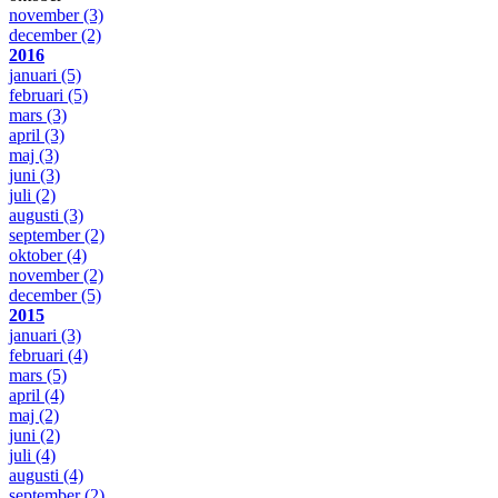
november
(3)
december
(2)
2016
januari
(5)
februari
(5)
mars
(3)
april
(3)
maj
(3)
juni
(3)
juli
(2)
augusti
(3)
september
(2)
oktober
(4)
november
(2)
december
(5)
2015
januari
(3)
februari
(4)
mars
(5)
april
(4)
maj
(2)
juni
(2)
juli
(4)
augusti
(4)
september
(2)