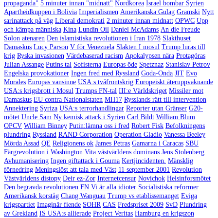
propaganda"
5 minuter innan "midnatt"
Nordkorea
Israel bombar Syrien
Apartheidkuppen i Bolivia
Imperialismen
Amerikanska Gulag
Gramski
Nytt
sarinattack på väg
Liberal demokrati
2 minuter innan midnatt
OPWC
Upp
och kämpa människa
Kina
Lundin Oil
Daniel McAdams
An die Freude
Solon atenaren
Den islamistiska revolutionen i Iran 1978
Slakthuset
Damaskus
Lucy Parson
V för Venezuela
Slakten I mosul
Trump luras till
krig
Ryska invasionen
Värdebaserad racism
Apokalypsen nära
Protagóras
Julian Assange
Putins tal
Sofisterna
Europas öde
Spetznaz
Stanislav Petrov
Engelska provokationer
Ingen fred med Ryssland
Goda-Onda
JIT
Evo
Morales
Europas vansinne
USA:s tvåfrontskrig
Europeiskt återuppvaknande
USA:s krigsbrott i Mosul
Trumps FN-tal
III:e Världskriget
Missiler mot
Damaskus
EU contra Nationalstaten
MH17
Rysslands rätt till intervention
Annektering
Syriza
USA:s terrorhandlingar
Reporter utan Gränser
G20-
mötet
Uncle Sam
Ny kemisk attack i Syrien
Carl Bildt
William Blum
OPCV
William Binney
Putin:lämna oss i fred
Robert Fisk
Befolkningens
plundring
Ryssland
RAND Corporation
Operation Gladio
Vanessa Beeley
Mörda Assad
QE
Religionens ok
James Petras
Gamarna i Caracas
SBU
Färgrevolution i Washington
Vita västvärldens dominans
Jens Stolenberg
Avhumanisering
Ingen giftattack i Gouma
Kertjincidenten.
Mänsklig
förnedring
Meningslöst att tala med Väst
11 september 2001
Revolution
Västvärldens distopy
Deir ez-Zor
Internetcensur
Novichok
Helsinforsmötet
Den begravda revolutionen
FN
Vi är alla idioter
Socialistiska reformer
Amerikansk korståg
Chang Wanguau
Trump vs etablissemanget
Eviga
krigspartiet
Imaginär fiende
SOHR
CAS
Fredspriset 2009
SvD
Plundring
av Grekland
IS USA:s allierade
Project Veritas
Hamburg en krigszon