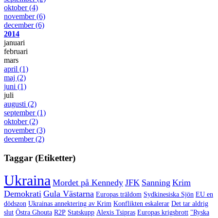
oktober
(4)
november
(6)
december
(6)
2014
januari
februari
mars
april
(1)
maj
(2)
juni
(1)
juli
augusti
(2)
september
(1)
oktober
(2)
november
(3)
december
(2)
Taggar (Etiketter)
Ukraina
Mordet på Kennedy
JFK
Sanning
Krim
Demokrati
Gula Västarna
Europas träldom
Sydkinesiska Sjön
EU en
dödszon
Ukrainas annektering av Krim
Konflikten eskalerar
Det tar aldrig
slut
Östra Ghouta
R2P
Statskupp
Alexis Tsipras
Europas krigsbrott
"Ryska