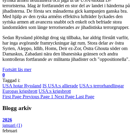
syriska armén neutralisera och jaga ut de USA-stödda IS-
terroristerna. Idag är fortfarandet en stor del av landet i händerna på
jihadisterna. De första sex månaderna gick kampanjen ganska bra.
Med hjälp av den ryska arméns effektiva lufträder lyckades den
syriska armen att avancera snabbt och enkelt och befriade stora
landområden som länge terroriserades av jihadistiska terrorgrupper.
Sedan Ryssland plötsligt drog sig tillbaka, har aldrig förstått varför,
har inga avgörande framryckningar ägt rum. Stora delar av östra
Syrien, Aleppo, Idlib, Homs, Deir ez-Zor, Östra Ghouta söder om
Damaskus, Zabadani nära den libanesiska gränsen och andra
kontrolleras fortfarande av militanta jihadister och "oppositionella".
Fortsätt läs mer
0
Taggad i:
USA hotar Ryssland
IS USA:s allierade
USA:s terrorhandlingar
Europas krigsbrott
USA:s krigsbrott
First Page
Previous Page
1
Next Page
Last Page
Blogg arkiv
2026
januari
(1)
februari