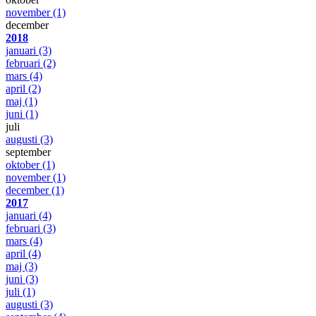
november
(1)
december
2018
januari
(3)
februari
(2)
mars
(4)
april
(2)
maj
(1)
juni
(1)
juli
augusti
(3)
september
oktober
(1)
november
(1)
december
(1)
2017
januari
(4)
februari
(3)
mars
(4)
april
(4)
maj
(3)
juni
(3)
juli
(1)
augusti
(3)