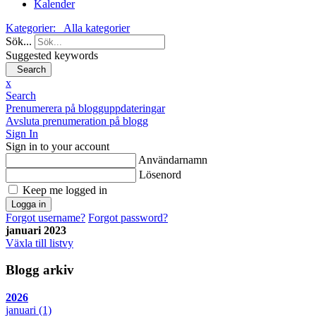
Kalender
Kategorier:
Alla kategorier
Sök...
Suggested keywords
Search
x
Search
Prenumerera på blogguppdateringar
Avsluta prenumeration på blogg
Sign In
Sign in to your account
Användarnamn
Lösenord
Keep me logged in
Logga in
Forgot username?
Forgot password?
januari 2023
Växla till listvy
Blogg arkiv
2026
januari
(1)