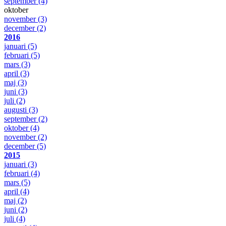
september
(4)
oktober
november
(3)
december
(2)
2016
januari
(5)
februari
(5)
mars
(3)
april
(3)
maj
(3)
juni
(3)
juli
(2)
augusti
(3)
september
(2)
oktober
(4)
november
(2)
december
(5)
2015
januari
(3)
februari
(4)
mars
(5)
april
(4)
maj
(2)
juni
(2)
juli
(4)