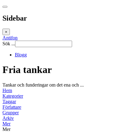
Sidebar
×
Antifon
Sök ...
Blogg
Fria tankar
Tankar och funderingar om det ena och ...
Hem
Kategorier
Taggar
Författare
Grupper
Arkiv
Mer
Mer