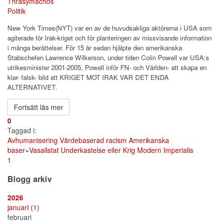
Thrasymachos
Politik
New York Times(NYT) var en av de huvudsakliga aktörerna i USA som
agiterade för Irak-kriget och för planteringen av missvisande information
i många berättelser. För 15 år sedan hjälpte den amerikanska
Stabschefen
Lawrence Wilkerson, under tiden Colin Powell var USA:s
utrikesminister 2001-2005, Powell inför FN- och Världen- att skapa en
klar- falsk- bild att KRIGET MOT IRAK VAR DET ENDA
ALTERNATIVET.
Fortsätt läs mer
0
Taggad i:
Avhumanisering
Värdebaserad racism
Amerikanska
baser=Vasallstat
Underkastelse eller Krig
Modern Imperialis
First
Previous
Next
Last
1
Page
Page
Page
Page
Blogg arkiv
2026
januari
(1)
februari