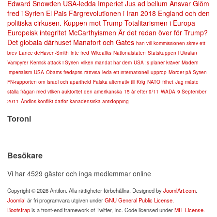
Edward Snowden
USA-ledda Imperiet
Jus ad bellum
Ansvar
Glöm
fred i Syrien
El Pais
Färgrevolutionen i Iran 2018
England och den
politiska cirkusen.
Kuppen mot Trump
Totalitarismen i Europa
Europeisk integritet
McCarthyismen
Är det redan över för Trump?
Det globala dårhuset
Manafort och Gates
han vill
kommissionen skrev ett
brev
Lance deHaven-Smith
inte fred
Wikealiks
Nationalstaten
Statskuppen i Ukraian
Vampyrer
Kemisk attack i Syrien
vilken mandat har dem
USA :s planer kräver
Modern
Imperialism
USA
Obams fredspris
rättvisa
leda ett internationell upprop
Morder på Syrien
FN-rapporten om Israel och apartheid
Falska alternativ till Krig
NATO
frihet
Jag måste
ställa frågan med vilken auktoritet den amerikanska
15 år efter 9/11
WADA
9 September
2011
Ändlös konflikt därför
kanadensiska antidopping
Toroni
Besökare
Vi har 4529 gäster och inga medlemmar online
Copyright © 2026 Antifon. Alla rättigheter förbehållna. Designed by
JoomlArt.com
.
Joomla!
är fri programvara utgiven under
GNU General Public License.
Bootstrap
is a front-end framework of Twitter, Inc. Code licensed under
MIT License.