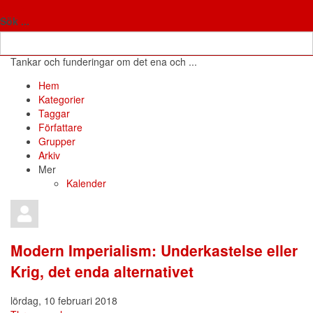
Antifon
Fria tankar
Sök ...
Tankar och funderingar om det ena och ...
Hem
Search
Prenumerera
Avsluta
Sign
Hem
på
prenumeration
In
Kategorier
blogguppdateringar
på
Taggar
blogg
Författare
Grupper
Arkiv
Mer
Kalender
Modern Imperialism: Underkastelse eller
Krig, det enda alternativet
lördag, 10 februari 2018