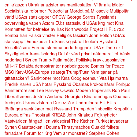
en krigszon
Ukrainanazisternas manifestation
Vi är alla idioter
Socialistiska reformer
Petrodollar
Mordet på Milosevic
Multipolär
värld
USA:s statskupper
OPCW
George Sorros
Rysslands
oövervinliga vapen
Axiom
EU:s statsskuld
USAs krig mot Kina
Kommittén för befrielse av Irak
Northwoods Project
H.R. 5732
Bomba Iran
Falska vinster
Religiös fascism
John Bolton
USA:s
statskupp i Venezuela
Trojkans krigsbrott
Isolera Ryssland
Visselblåsare
Europa:stumma underhuggare
USA:s finde nr 1
Skyldigheter
Irans isolering
Det är värd priset
nätneutralitet
Västs
nederlag i Syrien
Trump-Putin mötet
Politiska krav
Jugoslavien
MH-17
Betalda demostranter
nonbeingzone
Bombs for Peace
MSC
Kiev-USA-Europa strategi
Trump/Putin
Vem tjänar på
giftattacken?
Sanktioner mot Kina
Googlecensur
Vita Hjälmarna
Fredrik Karén
USA hotar Ryssland
Obamas krokodiltårar
Förbjud
Vänsterrörelsen
Lee Harvey Oswald
Modern Imperialis
Ron Paul
Liberalismens doktrin
Anderna
Georgien
Kina omringas
Obamas
fredspris
Ukronazisterna
Der ez-Zor
Undrminera EU
EU:s
förlängda sanktioner mot Ryssland
Trump den imbecille
Kropotkin
Europa offras
Theokrati
KREAB
John Kiriakou
Fejknyheter
Västvärlden fångad i en våldspiral
The Kitchen
Turkiet invaderar
Syrien
Gasattacken i Douma
Thrasymachos
Guaidó folkets
färrädare
Forum för Krig
Vem är monstret?
Stephen Cohen