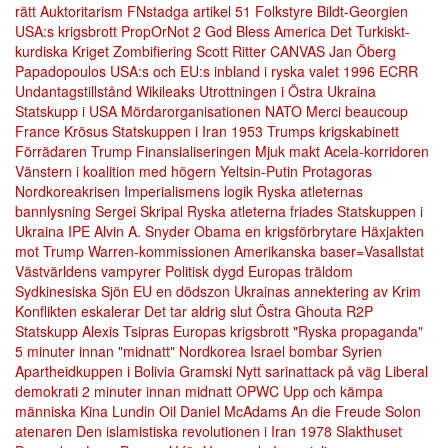
rätt
Auktoritarism
FNstadga artikel 51
Folkstyre
Bildt-Georgien
USA:s krigsbrott
PropOrNot
2
God Bless America
Det Turkiskt-
kurdiska Kriget
Zombifiering
Scott Ritter
CANVAS
Jan Öberg
Papadopoulos
USA:s och EU:s inbland i ryska valet 1996
ECRR
Undantagstillstånd
Wikileaks
Utrottningen i Östra Ukraina
Statskupp i USA
Mördarorganisationen NATO
Merci beaucoup
France
Krösus
Statskuppen i Iran 1953
Trumps krigskabinett
Förrädaren Trump
Finansialiseringen
Mjuk makt
Acela-korridoren
Vänstern i koalition med högern
Yeltsin-Putin
Protagoras
Nordkoreakrisen
Imperialismens logik
Ryska atleternas
bannlysning
Sergei Skripal
Ryska atleterna friades
Statskuppen i
Ukraina
IPE
Alvin A. Snyder
Obama en krigsförbrytare
Häxjakten
mot Trump
Warren-kommissionen
Amerikanska baser=Vasallstat
Västvärldens vampyrer
Politisk dygd
Europas träldom
Sydkinesiska Sjön
EU en dödszon
Ukrainas annektering av Krim
Konflikten eskalerar
Det tar aldrig slut
Östra Ghouta
R2P
Statskupp
Alexis Tsipras
Europas krigsbrott
"Ryska propaganda"
5 minuter innan "midnatt"
Nordkorea
Israel bombar Syrien
Apartheidkuppen i Bolivia
Gramski
Nytt sarinattack på väg
Liberal
demokrati
2 minuter innan midnatt
OPWC
Upp och kämpa
människa
Kina
Lundin Oil
Daniel McAdams
An die Freude
Solon
atenaren
Den islamistiska revolutionen i Iran 1978
Slakthuset