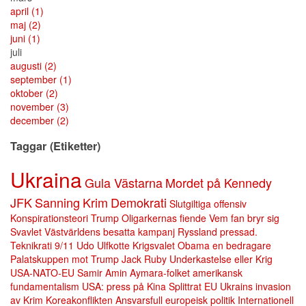
april
(1)
maj
(2)
juni
(1)
juli
augusti
(2)
september
(1)
oktober
(2)
november
(3)
december
(2)
Taggar (Etiketter)
Ukraina
Gula Västarna
Mordet på Kennedy
JFK
Sanning
Krim
Demokrati
Slutgiltiga offensiv
Konspirationsteori
Trump Oligarkernas fiende
Vem fan bryr sig
Svavlet
Västvärldens besatta kampanj
Ryssland pressad.
Teknikrati
9/11
Udo Ulfkotte
Krigsvalet
Obama en bedragare
Palatskuppen mot Trump
Jack Ruby
Underkastelse eller Krig
USA-NATO-EU
Samir Amin
Aymara-folket
amerikansk
fundamentalism
USA: press på Kina
Splittrat EU
Ukrains invasion
av Krim
Koreakonflikten
Ansvarsfull europeisk politik
Internationell