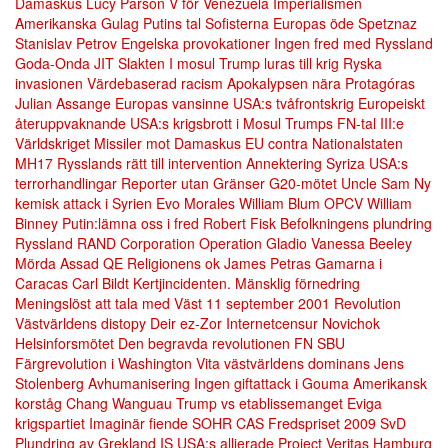
Damaskus
Lucy Parson
V för Venezuela
Imperialismen
Amerikanska Gulag
Putins tal
Sofisterna
Europas öde
Spetznaz
Stanislav Petrov
Engelska provokationer
Ingen fred med Ryssland
Goda-Onda
JIT
Slakten I mosul
Trump luras till krig
Ryska
invasionen
Värdebaserad racism
Apokalypsen nära
Protagóras
Julian Assange
Europas vansinne
USA:s tvåfrontskrig
Europeiskt
återuppvaknande
USA:s krigsbrott i Mosul
Trumps FN-tal
III:e
Världskriget
Missiler mot Damaskus
EU contra Nationalstaten
MH17
Rysslands rätt till intervention
Annektering
Syriza
USA:s
terrorhandlingar
Reporter utan Gränser
G20-mötet
Uncle Sam
Ny
kemisk attack i Syrien
Evo Morales
William Blum
OPCV
William
Binney
Putin:lämna oss i fred
Robert Fisk
Befolkningens plundring
Ryssland
RAND Corporation
Operation Gladio
Vanessa Beeley
Mörda Assad
QE
Religionens ok
James Petras
Gamarna i
Caracas
Carl Bildt
Kertjincidenten.
Mänsklig förnedring
Meningslöst att tala med Väst
11 september 2001
Revolution
Västvärldens distopy
Deir ez-Zor
Internetcensur
Novichok
Helsinforsmötet
Den begravda revolutionen
FN
SBU
Färgrevolution i Washington
Vita västvärldens dominans
Jens
Stolenberg
Avhumanisering
Ingen giftattack i Gouma
Amerikansk
korståg
Chang Wanguau
Trump vs etablissemanget
Eviga
krigspartiet
Imaginär fiende
SOHR
CAS
Fredspriset 2009
SvD
Plundring av Grekland
IS USA:s allierade
Project Veritas
Hamburg