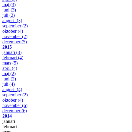
maj
(3)
juni
(3)
juli
(2)
augusti
(3)
september
(2)
oktober
(4)
november
(2)
december
(5)
2015
januari
(3)
februari
(4)
mars
(5)
april
(4)
maj
(2)
juni
(2)
juli
(4)
augusti
(4)
september
(2)
oktober
(4)
november
(6)
december
(6)
2014
januari
februari
mars