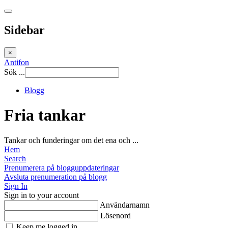
Sidebar
×
Antifon
Sök ...
Blogg
Fria tankar
Tankar och funderingar om det ena och ...
Hem
Search
Prenumerera på blogguppdateringar
Avsluta prenumeration på blogg
Sign In
Sign in to your account
Användarnamn
Lösenord
Keep me logged in