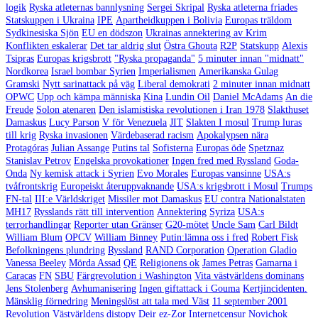
logik
Ryska atleternas bannlysning
Sergei Skripal
Ryska atleterna friades
Statskuppen i Ukraina
IPE
Apartheidkuppen i Bolivia
Europas träldom
Sydkinesiska Sjön
EU en dödszon
Ukrainas annektering av Krim
Konflikten eskalerar
Det tar aldrig slut
Östra Ghouta
R2P
Statskupp
Alexis
Tsipras
Europas krigsbrott
"Ryska propaganda"
5 minuter innan "midnatt"
Nordkorea
Israel bombar Syrien
Imperialismen
Amerikanska Gulag
Gramski
Nytt sarinattack på väg
Liberal demokrati
2 minuter innan midnatt
OPWC
Upp och kämpa människa
Kina
Lundin Oil
Daniel McAdams
An die
Freude
Solon atenaren
Den islamistiska revolutionen i Iran 1978
Slakthuset
Damaskus
Lucy Parson
V för Venezuela
JIT
Slakten I mosul
Trump luras
till krig
Ryska invasionen
Värdebaserad racism
Apokalypsen nära
Protagóras
Julian Assange
Putins tal
Sofisterna
Europas öde
Spetznaz
Stanislav Petrov
Engelska provokationer
Ingen fred med Ryssland
Goda-
Onda
Ny kemisk attack i Syrien
Evo Morales
Europas vansinne
USA:s
tvåfrontskrig
Europeiskt återuppvaknande
USA:s krigsbrott i Mosul
Trumps
FN-tal
III:e Världskriget
Missiler mot Damaskus
EU contra Nationalstaten
MH17
Rysslands rätt till intervention
Annektering
Syriza
USA:s
terrorhandlingar
Reporter utan Gränser
G20-mötet
Uncle Sam
Carl Bildt
William Blum
OPCV
William Binney
Putin:lämna oss i fred
Robert Fisk
Befolkningens plundring
Ryssland
RAND Corporation
Operation Gladio
Vanessa Beeley
Mörda Assad
QE
Religionens ok
James Petras
Gamarna i
Caracas
FN
SBU
Färgrevolution i Washington
Vita västvärldens dominans
Jens Stolenberg
Avhumanisering
Ingen giftattack i Gouma
Kertjincidenten.
Mänsklig förnedring
Meningslöst att tala med Väst
11 september 2001
Revolution
Västvärldens distopy
Deir ez-Zor
Internetcensur
Novichok