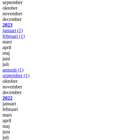
september
oktober
november
december
2023
januari
(2)
februari
(1)
mars
april
maj
juni
juli
augusti
(1)
september
(1)
oktober
november
december
2022
januari
februari
mars
april
maj
juni
juli