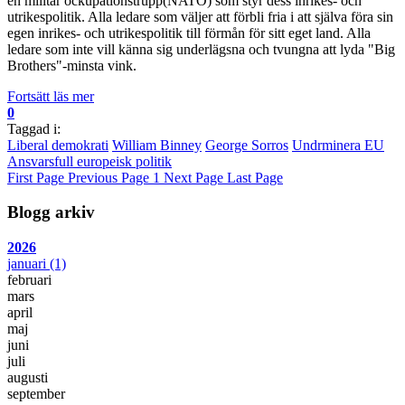
en militär ockupationstrupp(NATO) som styr dess inrikes- och
utrikespolitik. Alla ledare som väljer att förbli fria i att själva föra sin
egen inrikes- och utrikespolitik till förmån för sitt eget land. Alla
ledare som inte vill känna sig underlägsna och tvungna att lyda "Big
Brothers"-minsta vink.
Fortsätt läs mer
0
Taggad i:
Liberal demokrati
William Binney
George Sorros
Undrminera EU
Ansvarsfull europeisk politik
First Page
Previous Page
1
Next Page
Last Page
Blogg arkiv
2026
januari
(1)
februari
mars
april
maj
juni
juli
augusti
september