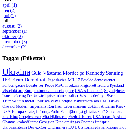
april
(1)
maj
(2)
juni
(1)
juli
augusti
(2)
september
(1)
oktober
(2)
november
(3)
december
(2)
Taggar (Etiketter)
Ukraina
Gula Västarna
Mordet på Kennedy
Sanning
JFK
Krim
Demokrati
Jugoslavien
MH-17
Betalda demostranter
nonbeingzone
Bombs for Peace
MSC
Trojkans krigsbrott
Isolera Ryssland
Visselblåsare
Europa:stumma underhuggare
USA:s finde nr 1
Skyldigheter
Irans isolering
Det är värd priset
nätneutralitet
Västs nederlag i Syrien
Trump-Putin mötet
Politiska krav
Förbjud Vänsterrörelsen
Lee Harvey
Oswald
Modern Imperialis
Ron Paul
Liberalismens doktrin
Anderna
Kiev-
USA-Europa strategi
Trump/Putin
Vem tjänar på giftattacken?
Sanktioner
mot Kina
Googlecensur
Vita Hjälmarna
Fredrik Karén
USA hotar Ryssland
Obamas krokodiltårar
Georgien
Kina omringas
Obamas fredspris
Ukronazisterna
Der ez-Zor
Undrminera EU
EU:s förlängda sanktioner mot