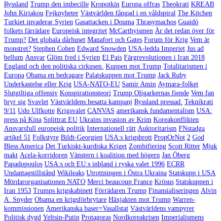
Ryssland
Trump den imbecille
Kropotkin
Europa offras
Theokrati
KREAB
John Kiriakou
Fejknyheter
Västvärlden fångad i en våldspiral
The Kitchen
Turkiet invaderar Syrien
Gasattacken i Douma
Thrasymachos
Guaidó
folkets färrädare
Europeisk integritet
McCarthyismen
Är det redan över för
Trump?
Det globala dårhuset
Manafort och Gates
Forum för Krig
Vem är
monstret?
Stephen Cohen
Edward Snowden
USA-ledda Imperiet
Jus ad
bellum
Ansvar
Glöm fred i Syrien
El Pais
Färgrevolutionen i Iran 2018
England och den politiska cirkusen.
Kuppen mot Trump
Totalitarismen i
Europa
Obama en bedragare
Palatskuppen mot Trump
Jack Ruby
Underkastelse eller Krig
USA-NATO-EU
Samir Amin
Aymara-folket
Slutgiltiga offensiv
Konspirationsteori
Trump Oligarkernas fiende
Vem fan
bryr sig
Svavlet
Västvärldens besatta kampanj
Ryssland pressad.
Teknikrati
9/11
Udo Ulfkotte
Krigsvalet
CANVAS
amerikansk fundamentalism
USA:
press på Kina
Splittrat EU
Ukrains invasion av Krim
Koreakonflikten
Ansvarsfull europeisk politik
Internationell rätt
Auktoritarism
FNstadga
artikel 51
Folkstyre
Bildt-Georgien
USA:s krigsbrott
PropOrNot
2
God
Bless America
Det Turkiskt-kurdiska Kriget
Zombifiering
Scott Ritter
Mjuk
makt
Acela-korridoren
Vänstern i koalition med högern
Jan Öberg
Papadopoulos
USA:s och EU:s inbland i ryska valet 1996
ECRR
Undantagstillstånd
Wikileaks
Utrottningen i Östra Ukraina
Statskupp i USA
Mördarorganisationen NATO
Merci beaucoup France
Krösus
Statskuppen i
Iran 1953
Trumps krigskabinett
Förrädaren Trump
Finansialiseringen
Alvin
A. Snyder
Obama en krigsförbrytare
Häxjakten mot Trump
Warren-
kommissionen
Amerikanska baser=Vasallstat
Västvärldens vampyrer
Politisk dygd
Yeltsin-Putin
Protagoras
Nordkoreakrisen
Imperialismens