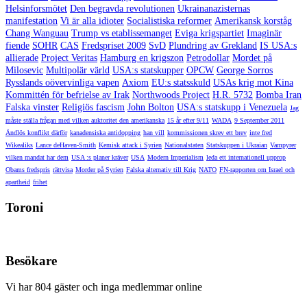
Helsinforsmötet
Den begravda revolutionen
Ukrainanazisternas
manifestation
Vi är alla idioter
Socialistiska reformer
Amerikansk korståg
Chang Wanguau
Trump vs etablissemanget
Eviga krigspartiet
Imaginär
fiende
SOHR
CAS
Fredspriset 2009
SvD
Plundring av Grekland
IS USA:s
allierade
Project Veritas
Hamburg en krigszon
Petrodollar
Mordet på
Milosevic
Multipolär värld
USA:s statskupper
OPCW
George Sorros
Rysslands oövervinliga vapen
Axiom
EU:s statsskuld
USAs krig mot Kina
Kommittén för befrielse av Irak
Northwoods Project
H.R. 5732
Bomba Iran
Falska vinster
Religiös fascism
John Bolton
USA:s statskupp i Venezuela
Jag
måste ställa frågan med vilken auktoritet den amerikanska
15 år efter 9/11
WADA
9 September 2011
Ändlös konflikt därför
kanadensiska antidopping
han vill
kommissionen skrev ett brev
inte fred
Wikealiks
Lance deHaven-Smith
Kemisk attack i Syrien
Nationalstaten
Statskuppen i Ukraian
Vampyrer
vilken mandat har dem
USA :s planer kräver
USA
Modern Imperialism
leda ett internationell upprop
Obams fredspris
rättvisa
Morder på Syrien
Falska alternativ till Krig
NATO
FN-rapporten om Israel och
apartheid
frihet
Toroni
Besökare
Vi har 804 gäster och inga medlemmar online