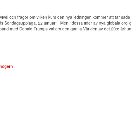
tvivel och frågor om vilken kurs den nya ledningen kommer att ta" sade
lds Söndagsupplaga, 22 januari. "Men i dessa tider av nya globala oroli
samband med Donald Trumps val om den gamla Världen av det 20:e århu
 högern