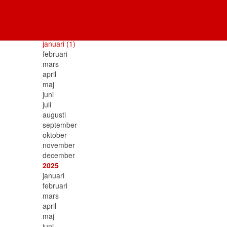
Blogg arkiv
2026
januari
(1)
februari
mars
april
maj
juni
juli
augusti
september
oktober
november
december
2025
januari
februari
mars
april
maj
juni