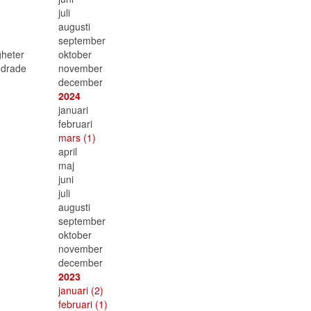
juli
augusti
september
oktober
gheter
november
ndrade
december
2024
januari
februari
mars
(1)
april
maj
juni
juli
augusti
september
oktober
november
december
2023
januari
(2)
februari
(1)