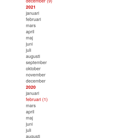
december
(9)
2021
januari
februari
mars
april
maj
juni
juli
augusti
september
oktober
november
december
2020
januari
februari
(1)
mars
april
maj
juni
juli
augusti