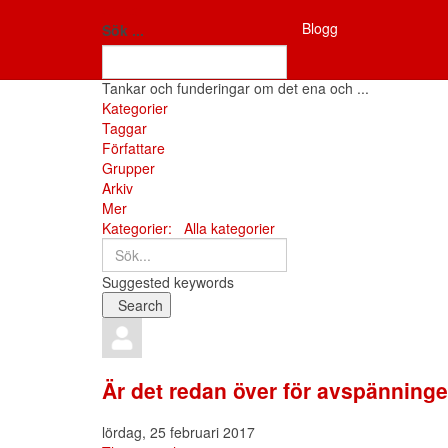
Antifon
Blogg
Fria tankar
Sök ...
Tankar och funderingar om det ena och ...
Hem
Kategorier
Taggar
Författare
Grupper
Arkiv
Mer
Sök...
Kategorier:
Alla kategorier
Suggested keywords
Search
x
Search
Prenumerera
Avsluta
Sign
på
prenumeration
In
blogguppdateringar
på
Är det redan över för avspänning
blogg
lördag, 25 februari 2017