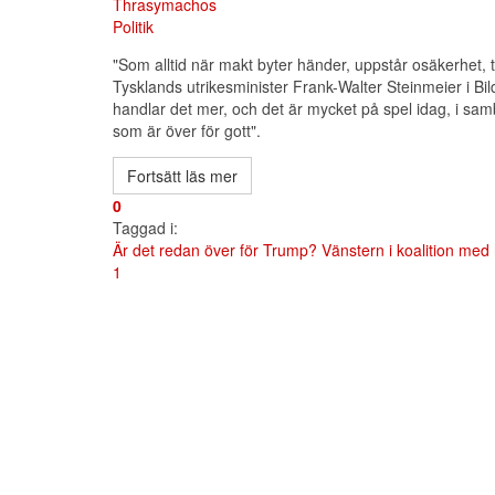
Thrasymachos
Politik
"Som alltid när makt byter händer, uppstår osäkerhet, 
Tysklands utrikesminister Frank-Walter Steinmeier i Bi
handlar det mer, och det är mycket på spel idag, i 
som är över för gott".
Fortsätt läs mer
0
Taggad i:
Är det redan över för Trump?
Vänstern i koalition med
First
Previous
Next
Last
1
Page
Page
Page
Page