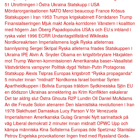
51
Utrottningen i Östra Ukraina
Statskupp i USA
Mördarorganisationen NATO
Merci beaucoup France
Krösus
Statskuppen i Iran 1953
Trumps krigskabinett
Förrädaren Trump
Finansialiseringen
Mjuk makt
Acela-korridoren
Vänstern i koalition
med högern
Jan Öberg
Papadopoulos
USA:s och EU:s inbland i
ryska valet 1996
ECRR
Undantagstillstånd
Wikileaks
Nordkoreakrisen
Imperialismens logik
Ryska atleternas
bannlysning
Sergei Skripal
Ryska atleterna friades
Statskuppen i
Ukraina
IPE
Alvin A. Snyder
Obama en krigsförbrytare
Häxjakten
mot Trump
Warren-kommissionen
Amerikanska baser=Vasallstat
Västvärldens vampyrer
Politisk dygd
Yeltsin-Putin
Protagoras
Statskupp
Alexis Tsipras
Europas krigsbrott
"Ryska propaganda"
5 minuter innan "midnatt"
Nordkorea
Israel bombar Syrien
Apartheidkuppen i Bolivia
Europas träldom
Sydkinesiska Sjön
EU
en dödszon
Ukrainas annektering av Krim
Konflikten eskalerar
Det tar aldrig slut
Östra Ghouta
R2P
Lundin Oil
Daniel McAdams
An die Freude
Solon atenaren
Den islamistiska revolutionen i Iran
1978
Slakthuset Damaskus
Lucy Parson
V för Venezuela
Imperialismen
Amerikanska Gulag
Gramski
Nytt sarinattack på
väg
Liberal demokrati
2 minuter innan midnatt
OPWC
Upp och
kämpa människa
Kina
Sofisterna
Europas öde
Spetznaz
Stanislav
Petrov
Engelska provokationer
Ingen fred med Ryssland
Goda-