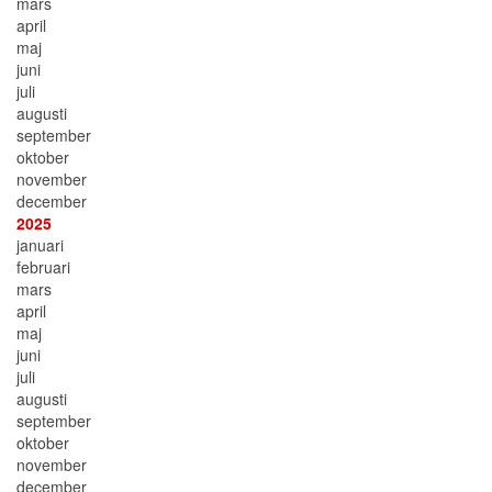
mars
april
maj
juni
juli
augusti
september
oktober
november
december
2025
januari
februari
mars
april
maj
juni
juli
augusti
september
oktober
november
december