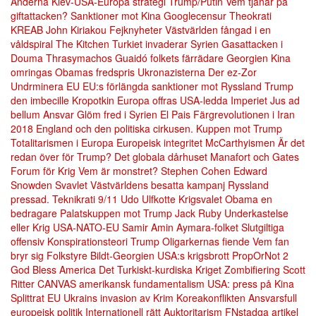
Anderna
Kiev-USA-Europa strategi
Trump/Putin
Vem tjänar på
giftattacken?
Sanktioner mot Kina
Googlecensur
Theokrati
KREAB
John Kiriakou
Fejknyheter
Västvärlden fångad i en
våldspiral
The Kitchen
Turkiet invaderar Syrien
Gasattacken i
Douma
Thrasymachos
Guaidó folkets färrädare
Georgien
Kina
omringas
Obamas fredspris
Ukronazisterna
Der ez-Zor
Undrminera EU
EU:s förlängda sanktioner mot Ryssland
Trump
den imbecille
Kropotkin
Europa offras
USA-ledda Imperiet
Jus ad
bellum
Ansvar
Glöm fred i Syrien
El Pais
Färgrevolutionen i Iran
2018
England och den politiska cirkusen.
Kuppen mot Trump
Totalitarismen i Europa
Europeisk integritet
McCarthyismen
Är det
redan över för Trump?
Det globala dårhuset
Manafort och Gates
Forum för Krig
Vem är monstret?
Stephen Cohen
Edward
Snowden
Svavlet
Västvärldens besatta kampanj
Ryssland
pressad.
Teknikrati
9/11
Udo Ulfkotte
Krigsvalet
Obama en
bedragare
Palatskuppen mot Trump
Jack Ruby
Underkastelse
eller Krig
USA-NATO-EU
Samir Amin
Aymara-folket
Slutgiltiga
offensiv
Konspirationsteori
Trump Oligarkernas fiende
Vem fan
bryr sig
Folkstyre
Bildt-Georgien
USA:s krigsbrott
PropOrNot
2
God Bless America
Det Turkiskt-kurdiska Kriget
Zombifiering
Scott
Ritter
CANVAS
amerikansk fundamentalism
USA: press på Kina
Splittrat EU
Ukrains invasion av Krim
Koreakonflikten
Ansvarsfull
europeisk politik
Internationell rätt
Auktoritarism
FNstadga artikel