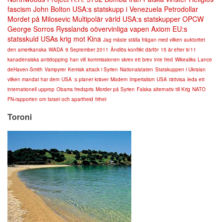
fascism
John Bolton
USA:s statskupp i Venezuela
Petrodollar
Mordet på Milosevic
Multipolär värld
USA:s statskupper
OPCW
George Sorros
Rysslands oövervinliga vapen
Axiom
EU:s
statsskuld
USAs krig mot Kina
Jag måste ställa frågan med vilken auktoritet
den amerikanska
WADA
9 September 2011
Ändlös konflikt därför
15 år efter 9/11
kanadensiska antidopping
han vill
kommissionen skrev ett brev
inte fred
Wikealiks
Lance
deHaven-Smith
Vampyrer
Kemisk attack i Syrien
Nationalstaten
Statskuppen i Ukraian
vilken mandat har dem
USA :s planer kräver
Modern Imperialism
USA
rättvisa
leda ett
internationell upprop
Obams fredspris
Morder på Syrien
Falska alternativ till Krig
NATO
FN-rapporten om Israel och apartheid
frihet
Toroni