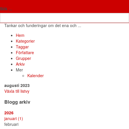
Antifon
Fria tankar
Sök ...
Tankar och funderingar om det ena och ...
Hem
Search
Prenumerera
Avsluta
Sign
Hem
på
prenumeration
In
Kategorier
blogguppdateringar
på
Taggar
blogg
Författare
Grupper
Arkiv
Mer
Kalender
augusti 2023
Växla till listvy
Blogg arkiv
2026
januari
(1)
februari