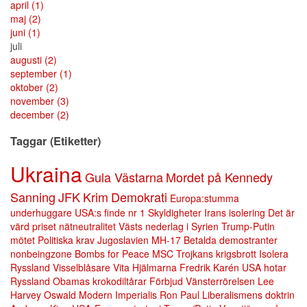
april
(1)
maj
(2)
juni
(1)
juli
augusti
(2)
september
(1)
oktober
(2)
november
(3)
december
(2)
Taggar (Etiketter)
Ukraina
Gula Västarna
Mordet på Kennedy
Sanning
JFK
Krim
Demokrati
Europa:stumma
underhuggare
USA:s finde nr 1
Skyldigheter
Irans isolering
Det är
värd priset
nätneutralitet
Västs nederlag i Syrien
Trump-Putin
mötet
Politiska krav
Jugoslavien
MH-17
Betalda demostranter
nonbeingzone
Bombs for Peace
MSC
Trojkans krigsbrott
Isolera
Ryssland
Visselblåsare
Vita Hjälmarna
Fredrik Karén
USA hotar
Ryssland
Obamas krokodiltårar
Förbjud Vänsterrörelsen
Lee
Harvey Oswald
Modern Imperialis
Ron Paul
Liberalismens doktrin