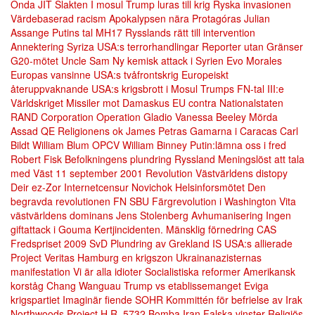
Onda
JIT
Slakten I mosul
Trump luras till krig
Ryska invasionen
Värdebaserad racism
Apokalypsen nära
Protagóras
Julian
Assange
Putins tal
MH17
Rysslands rätt till intervention
Annektering
Syriza
USA:s terrorhandlingar
Reporter utan Gränser
G20-mötet
Uncle Sam
Ny kemisk attack i Syrien
Evo Morales
Europas vansinne
USA:s tvåfrontskrig
Europeiskt
återuppvaknande
USA:s krigsbrott i Mosul
Trumps FN-tal
III:e
Världskriget
Missiler mot Damaskus
EU contra Nationalstaten
RAND Corporation
Operation Gladio
Vanessa Beeley
Mörda
Assad
QE
Religionens ok
James Petras
Gamarna i Caracas
Carl
Bildt
William Blum
OPCV
William Binney
Putin:lämna oss i fred
Robert Fisk
Befolkningens plundring
Ryssland
Meningslöst att tala
med Väst
11 september 2001
Revolution
Västvärldens distopy
Deir ez-Zor
Internetcensur
Novichok
Helsinforsmötet
Den
begravda revolutionen
FN
SBU
Färgrevolution i Washington
Vita
västvärldens dominans
Jens Stolenberg
Avhumanisering
Ingen
giftattack i Gouma
Kertjincidenten.
Mänsklig förnedring
CAS
Fredspriset 2009
SvD
Plundring av Grekland
IS USA:s allierade
Project Veritas
Hamburg en krigszon
Ukrainanazisternas
manifestation
Vi är alla idioter
Socialistiska reformer
Amerikansk
korståg
Chang Wanguau
Trump vs etablissemanget
Eviga
krigspartiet
Imaginär fiende
SOHR
Kommittén för befrielse av Irak
Northwoods Project
H.R. 5732
Bomba Iran
Falska vinster
Religiös