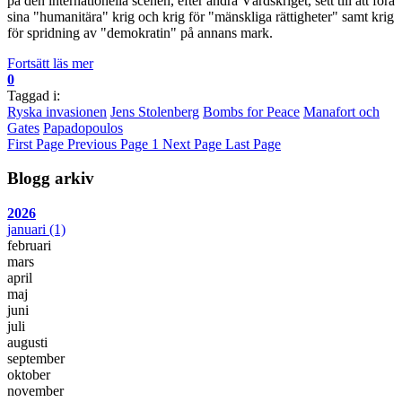
på den internationella scenen, efter andra Värdskriget, sett till att föra
sina "humanitära" krig och krig för "mänskliga rättigheter" samt krig
för spridning av "demokratin" på annans mark.
Fortsätt läs mer
0
Taggad i:
Ryska invasionen
Jens Stolenberg
Bombs for Peace
Manafort och
Gates
Papadopoulos
First Page
Previous Page
1
Next Page
Last Page
Blogg arkiv
2026
januari
(1)
februari
mars
april
maj
juni
juli
augusti
september
oktober
november