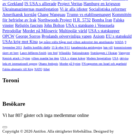
av Grekland
IS USA:s allierade
Project Veritas
Hamburg en krigszon
Ukrainanazisternas manifestation
Vi är alla idioter
Socialistiska reformer
Amerikansk korståg
Chang Wanguau
Trump vs etablissemanget
Kommittén
för befrielse av Irak
Northwoods Project
H.R. 5732
Bomba Iran
Falska
vinster
Religiös fascism
John Bolton
USA:s statskupp i Venezuela
Petrodollar
Mordet på Milosevic
Multipolär värld
USA:s statskupper
OPCW
George Sorros
Rysslands oövervinliga vapen
Axiom
EU:s statsskuld
USAs krig mot Kina
Jag måste ställa frågan med vilken auktoritet den amerikanska
WADA
9
September 2011
Ändlös konflikt därför
15 år efter 9/11
kanadensiska antidopping
han vill
kommissionen
skrev ett brev
Lance deHaven-Smith
inte fred
Wikealiks
Nationalstaten
Statskuppen i Ukraian
Vampyrer
Kemisk attack i Syrien
vilken mandat har dem
USA :s planer kräver
Modern Imperialism
USA
rättvisa
leda ett internationell upprop
Obams fredspris
Morder på Syrien
FN-rapporten om Israel och apartheid
Falska alternativ till Krig
NATO
frihet
Toroni
Besökare
Vi har 807 gäster och inga medlemmar online
Copyright © 2026 Antifon. Alla rättigheter förbehållna. Designed by