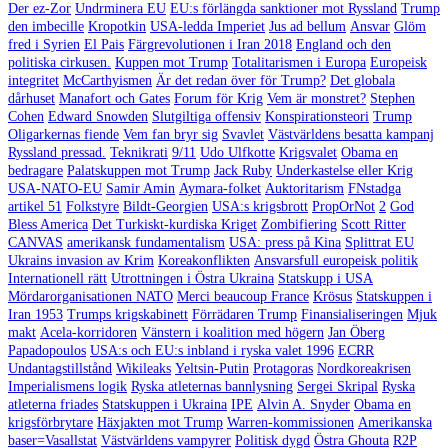
Der ez-Zor
Undrminera EU
EU:s förlängda sanktioner mot Ryssland
Trump
den imbecille
Kropotkin
USA-ledda Imperiet
Jus ad bellum
Ansvar
Glöm
fred i Syrien
El Pais
Färgrevolutionen i Iran 2018
England och den
politiska cirkusen.
Kuppen mot Trump
Totalitarismen i Europa
Europeisk
integritet
McCarthyismen
Är det redan över för Trump?
Det globala
dårhuset
Manafort och Gates
Forum för Krig
Vem är monstret?
Stephen
Cohen
Edward Snowden
Slutgiltiga offensiv
Konspirationsteori
Trump
Oligarkernas fiende
Vem fan bryr sig
Svavlet
Västvärldens besatta kampanj
Ryssland pressad.
Teknikrati
9/11
Udo Ulfkotte
Krigsvalet
Obama en
bedragare
Palatskuppen mot Trump
Jack Ruby
Underkastelse eller Krig
USA-NATO-EU
Samir Amin
Aymara-folket
Auktoritarism
FNstadga
artikel 51
Folkstyre
Bildt-Georgien
USA:s krigsbrott
PropOrNot
2
God
Bless America
Det Turkiskt-kurdiska Kriget
Zombifiering
Scott Ritter
CANVAS
amerikansk fundamentalism
USA: press på Kina
Splittrat EU
Ukrains invasion av Krim
Koreakonflikten
Ansvarsfull europeisk politik
Internationell rätt
Utrottningen i Östra Ukraina
Statskupp i USA
Mördarorganisationen NATO
Merci beaucoup France
Krösus
Statskuppen i
Iran 1953
Trumps krigskabinett
Förrädaren Trump
Finansialiseringen
Mjuk
makt
Acela-korridoren
Vänstern i koalition med högern
Jan Öberg
Papadopoulos
USA:s och EU:s inbland i ryska valet 1996
ECRR
Undantagstillstånd
Wikileaks
Yeltsin-Putin
Protagoras
Nordkoreakrisen
Imperialismens logik
Ryska atleternas bannlysning
Sergei Skripal
Ryska
atleterna friades
Statskuppen i Ukraina
IPE
Alvin A. Snyder
Obama en
krigsförbrytare
Häxjakten mot Trump
Warren-kommissionen
Amerikanska
baser=Vasallstat
Västvärldens vampyrer
Politisk dygd
Östra Ghouta
R2P