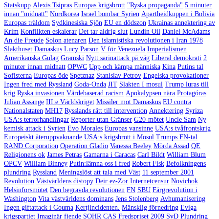
Statskupp
Alexis Tsipras
Europas krigsbrott
"Ryska propaganda"
5 minuter
innan "midnatt"
Nordkorea
Israel bombar Syrien
Apartheidkuppen i Bolivia
Europas träldom
Sydkinesiska Sjön
EU en dödszon
Ukrainas annektering av
Krim
Konflikten eskalerar
Det tar aldrig slut
Lundin Oil
Daniel McAdams
An die Freude
Solon atenaren
Den islamistiska revolutionen i Iran 1978
Slakthuset Damaskus
Lucy Parson
V för Venezuela
Imperialismen
Amerikanska Gulag
Gramski
Nytt sarinattack på väg
Liberal demokrati
2
minuter innan midnatt
OPWC
Upp och kämpa människa
Kina
Putins tal
Sofisterna
Europas öde
Spetznaz
Stanislav Petrov
Engelska provokationer
Ingen fred med Ryssland
Goda-Onda
JIT
Slakten I mosul
Trump luras till
krig
Ryska invasionen
Värdebaserad racism
Apokalypsen nära
Protagóras
Julian Assange
III:e Världskriget
Missiler mot Damaskus
EU contra
Nationalstaten
MH17
Rysslands rätt till intervention
Annektering
Syriza
USA:s terrorhandlingar
Reporter utan Gränser
G20-mötet
Uncle Sam
Ny
kemisk attack i Syrien
Evo Morales
Europas vansinne
USA:s tvåfrontskrig
Europeiskt återuppvaknande
USA:s krigsbrott i Mosul
Trumps FN-tal
RAND Corporation
Operation Gladio
Vanessa Beeley
Mörda Assad
QE
Religionens ok
James Petras
Gamarna i Caracas
Carl Bildt
William Blum
OPCV
William Binney
Putin:lämna oss i fred
Robert Fisk
Befolkningens
plundring
Ryssland
Meningslöst att tala med Väst
11 september 2001
Revolution
Västvärldens distopy
Deir ez-Zor
Internetcensur
Novichok
Helsinforsmötet
Den begravda revolutionen
FN
SBU
Färgrevolution i
Washington
Vita västvärldens dominans
Jens Stolenberg
Avhumanisering
Ingen giftattack i Gouma
Kertjincidenten.
Mänsklig förnedring
Eviga
krigspartiet
Imaginär fiende
SOHR
CAS
Fredspriset 2009
SvD
Plundring