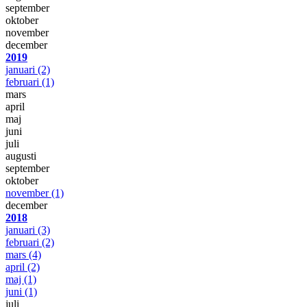
september
oktober
november
december
2019
januari
(2)
februari
(1)
mars
april
maj
juni
juli
augusti
september
oktober
november
(1)
december
2018
januari
(3)
februari
(2)
mars
(4)
april
(2)
maj
(1)
juni
(1)
juli