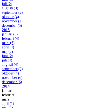
juli
(2)
augusti
(3)
september
(2)
oktober
(4)
november
(2)
december
(5)
2015
januari
(3)
februari
(4)
mars
(5)
april
(4)
maj
(2)
juni
(2)
juli
(4)
augusti
(4)
september
(2)
oktober
(4)
november
(6)
december
(6)
2014
januari
februari
mars
april
(1)
maj
(2)