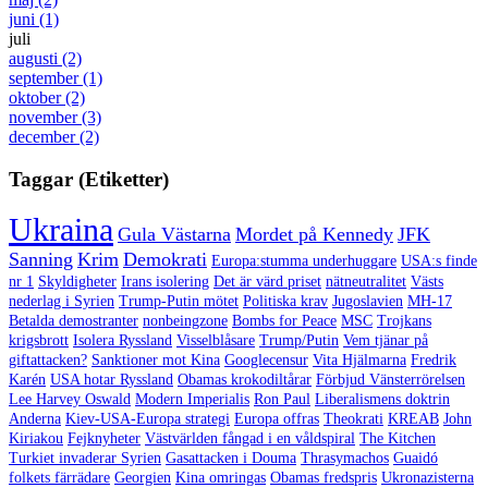
juni
(1)
juli
augusti
(2)
september
(1)
oktober
(2)
november
(3)
december
(2)
Taggar (Etiketter)
Ukraina
Gula Västarna
Mordet på Kennedy
JFK
Sanning
Krim
Demokrati
Europa:stumma underhuggare
USA:s finde
nr 1
Skyldigheter
Irans isolering
Det är värd priset
nätneutralitet
Västs
nederlag i Syrien
Trump-Putin mötet
Politiska krav
Jugoslavien
MH-17
Betalda demostranter
nonbeingzone
Bombs for Peace
MSC
Trojkans
krigsbrott
Isolera Ryssland
Visselblåsare
Trump/Putin
Vem tjänar på
giftattacken?
Sanktioner mot Kina
Googlecensur
Vita Hjälmarna
Fredrik
Karén
USA hotar Ryssland
Obamas krokodiltårar
Förbjud Vänsterrörelsen
Lee Harvey Oswald
Modern Imperialis
Ron Paul
Liberalismens doktrin
Anderna
Kiev-USA-Europa strategi
Europa offras
Theokrati
KREAB
John
Kiriakou
Fejknyheter
Västvärlden fångad i en våldspiral
The Kitchen
Turkiet invaderar Syrien
Gasattacken i Douma
Thrasymachos
Guaidó
folkets färrädare
Georgien
Kina omringas
Obamas fredspris
Ukronazisterna