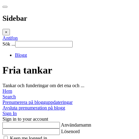
Sidebar
×
Antifon
Sök ...
Blogg
Fria tankar
Tankar och funderingar om det ena och ...
Hem
Search
Prenumerera på blogguppdateringar
Avsluta prenumeration på blogg
Sign In
Sign in to your account
Användarnamn
Lösenord
Keep me logged in