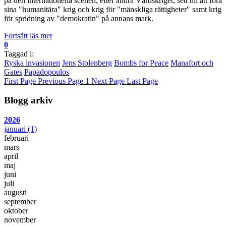
på den internationella scenen, efter andra Värdskriget, sett till att föra
sina "humanitära" krig och krig för "mänskliga rättigheter" samt krig
för spridning av "demokratin" på annans mark.
Fortsätt läs mer
0
Taggad i:
Ryska invasionen
Jens Stolenberg
Bombs for Peace
Manafort och
Gates
Papadopoulos
First Page
Previous Page
1
Next Page
Last Page
Blogg arkiv
2026
januari
(1)
februari
mars
april
maj
juni
juli
augusti
september
oktober
november