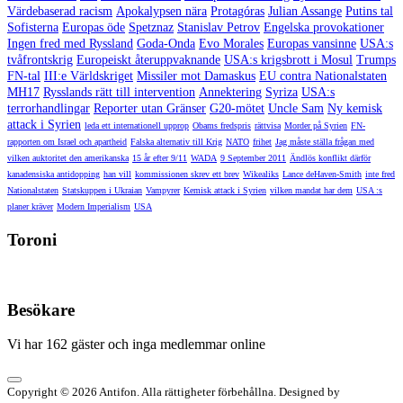
Värdebaserad racism
Apokalypsen nära
Protagóras
Julian Assange
Putins tal
Sofisterna
Europas öde
Spetznaz
Stanislav Petrov
Engelska provokationer
Ingen fred med Ryssland
Goda-Onda
Evo Morales
Europas vansinne
USA:s
tvåfrontskrig
Europeiskt återuppvaknande
USA:s krigsbrott i Mosul
Trumps
FN-tal
III:e Världskriget
Missiler mot Damaskus
EU contra Nationalstaten
MH17
Rysslands rätt till intervention
Annektering
Syriza
USA:s
terrorhandlingar
Reporter utan Gränser
G20-mötet
Uncle Sam
Ny kemisk
attack i Syrien
leda ett internationell upprop
Obams fredspris
rättvisa
Morder på Syrien
FN-
rapporten om Israel och apartheid
Falska alternativ till Krig
NATO
frihet
Jag måste ställa frågan med
vilken auktoritet den amerikanska
15 år efter 9/11
WADA
9 September 2011
Ändlös konflikt därför
kanadensiska antidopping
han vill
kommissionen skrev ett brev
Wikealiks
Lance deHaven-Smith
inte fred
Nationalstaten
Statskuppen i Ukraian
Vampyrer
Kemisk attack i Syrien
vilken mandat har dem
USA :s
planer kräver
Modern Imperialism
USA
Toroni
Besökare
Vi har 162 gäster och inga medlemmar online
Copyright © 2026 Antifon. Alla rättigheter förbehållna. Designed by