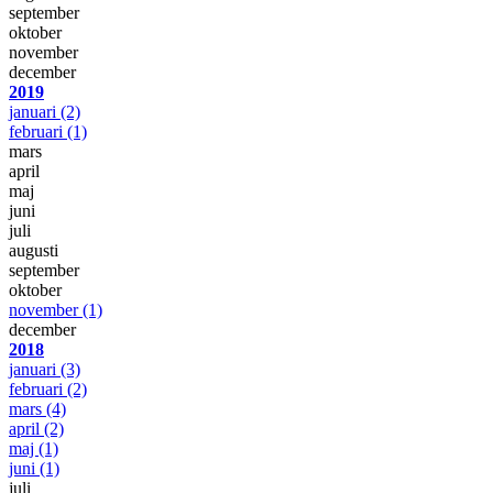
september
oktober
november
december
2019
januari
(2)
februari
(1)
mars
april
maj
juni
juli
augusti
september
oktober
november
(1)
december
2018
januari
(3)
februari
(2)
mars
(4)
april
(2)
maj
(1)
juni
(1)
juli