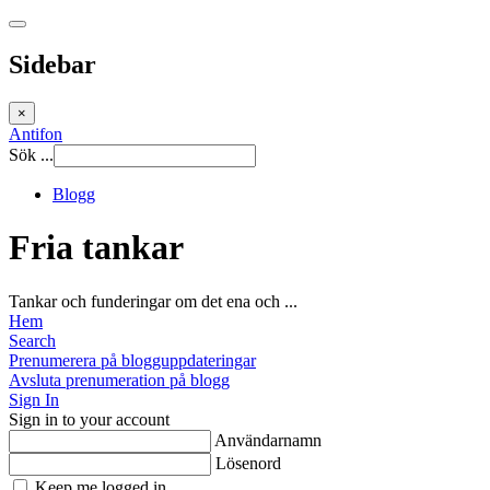
Sidebar
×
Antifon
Sök ...
Blogg
Fria tankar
Tankar och funderingar om det ena och ...
Hem
Search
Prenumerera på blogguppdateringar
Avsluta prenumeration på blogg
Sign In
Sign in to your account
Användarnamn
Lösenord
Keep me logged in