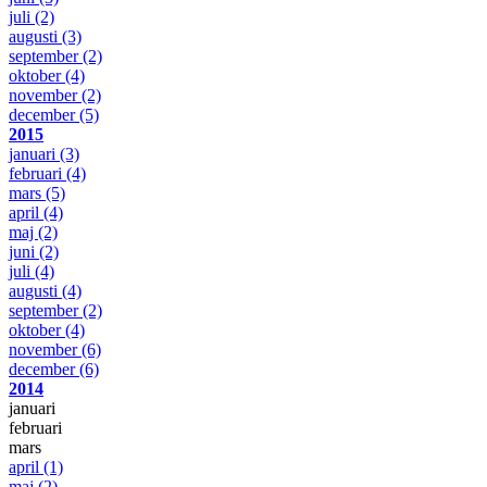
juli
(2)
augusti
(3)
september
(2)
oktober
(4)
november
(2)
december
(5)
2015
januari
(3)
februari
(4)
mars
(5)
april
(4)
maj
(2)
juni
(2)
juli
(4)
augusti
(4)
september
(2)
oktober
(4)
november
(6)
december
(6)
2014
januari
februari
mars
april
(1)
maj
(2)