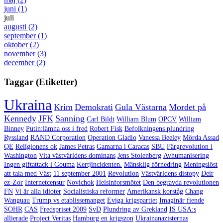
juni
(1)
juli
augusti
(2)
september
(1)
oktober
(2)
november
(3)
december
(2)
Taggar (Etiketter)
Ukraina
Krim
Demokrati
Gula Västarna
Mordet på
Kennedy
JFK
Sanning
Carl Bildt
William Blum
OPCV
William
Binney
Putin:lämna oss i fred
Robert Fisk
Befolkningens plundring
Ryssland
RAND Corporation
Operation Gladio
Vanessa Beeley
Mörda Assad
QE
Religionens ok
James Petras
Gamarna i Caracas
SBU
Färgrevolution i
Washington
Vita västvärldens dominans
Jens Stolenberg
Avhumanisering
Ingen giftattack i Gouma
Kertjincidenten.
Mänsklig förnedring
Meningslöst
att tala med Väst
11 september 2001
Revolution
Västvärldens distopy
Deir
ez-Zor
Internetcensur
Novichok
Helsinforsmötet
Den begravda revolutionen
FN
Vi är alla idioter
Socialistiska reformer
Amerikansk korståg
Chang
Wanguau
Trump vs etablissemanget
Eviga krigspartiet
Imaginär fiende
SOHR
CAS
Fredspriset 2009
SvD
Plundring av Grekland
IS USA:s
allierade
Project Veritas
Hamburg en krigszon
Ukrainanazisternas