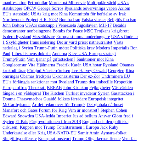
manifestation
Petrodollar
Mordet på Milosevic
Multipolär värld
USA:s
statskupper
OPCW
George Sorros
Rysslands oövervinliga vapen
Axiom
EU:s statsskuld
USAs krig mot Kina
Kommittén för befrielse av Irak
Northwoods Project
H.R. 5732
Bomba Iran
Falska vinster
Religiös fascism
John Bolton
USA:s statskupp i Venezuela
Jugoslavien
MH-17
Betalda
demostranter
nonbeingzone
Bombs for Peace
MSC
Trojkans krigsbrott
Isolera Ryssland
Visselblåsare
Europa:stumma underhuggare
USA:s finde nr
1
Skyldigheter
Irans isolering
Det är värd priset
nätneutralitet
Västs
nederlag i Syrien
Trump-Putin mötet
Politiska krav
Modern Imperialis
Ron
Paul
Liberalismens doktrin
Anderna
Kiev-USA-Europa strategi
Trump/Putin
Vem tjänar på giftattacken?
Sanktioner mot Kina
Googlecensur
Vita Hjälmarna
Fredrik Karén
USA hotar Ryssland
Obamas
krokodiltårar
Förbjud Vänsterrörelsen
Lee Harvey Oswald
Georgien
Kina
omringas
Obamas fredspris
Ukronazisterna
Der ez-Zor
Undrminera EU
EU:s förlängda sanktioner mot Ryssland
Trump den imbecille
Kropotkin
Europa offras
Theokrati
KREAB
John Kiriakou
Fejknyheter
Västvärlden
fångad i en våldspiral
The Kitchen
Turkiet invaderar Syrien
Gasattacken i
Douma
Thrasymachos
Guaidó folkets färrädare
Europeisk integritet
McCarthyismen
Är det redan över för Trump?
Det globala dårhuset
Manafort och Gates
Forum för Krig
Vem är monstret?
Stephen Cohen
Edward Snowden
USA-ledda Imperiet
Jus ad bellum
Ansvar
Glöm fred i
Syrien
El Pais
Färgrevolutionen i Iran 2018
England och den politiska
cirkusen.
Kuppen mot Trump
Totalitarismen i Europa
Jack Ruby
Underkastelse eller Krig
USA-NATO-EU
Samir Amin
Aymara-folket
Slutgiltiga offensiv
Konspirationsteori
Trump Oligarkernas fiende
Vem fan