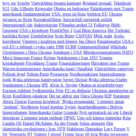
bryr sig
Svavlet
Västvärldens besatta kampanj
Ryssland pressad.
Teknikrati
9/11
Udo Ulfkotte
Krigsvalet
Obama en bedragare
Palatskuppen mot Trump
amerikansk fundamentalism
USA: press på Kina
Splittrat EU
Ukrains
invasion av Krim
Koreakonflikten
Ansvarsfull europeisk politik
Internationell rätt
Auktoritarism
FNstadga artikel 51
Folkstyre
Bildt-
Georgien
USA:s krigsbrott
PropOrNot
2
God Bless America
Det Turkiskt-
kurdiska Kriget
Zombifiering
Scott Ritter
CANVAS
Mjuk makt
Acela-
korridoren
Vänstern i koalition med högern
Jan Öberg
Papadopoulos
USA:s
och EU:s inbland i ryska valet 1996
ECRR
Undantagstillstånd
Wikileaks
Utrottningen i Östra Ukraina
Statskupp i USA
Mördarorganisationen NATO
Merci beaucoup France
Krösus
Statskuppen i Iran 1953
Trumps
krigskabinett
Förrädaren Trump
Finansialiseringen
Häxjakten mot Trump
Warren-kommissionen
Amerikanska baser=Vasallstat
Västvärldens vampyrer
Politisk dygd
Yeltsin-Putin
Protagoras
Nordkoreakrisen
Imperialismens
logik
Ryska atleternas bannlysning
Sergei Skripal
Ryska atleterna friades
Statskuppen i Ukraina
IPE
Alvin A. Snyder
Obama en krigsförbrytare
Europas träldom
Sydkinesiska Sjön
EU en dödszon
Ukrainas annektering av
Krim
Konflikten eskalerar
Det tar aldrig slut
Östra Ghouta
R2P
Statskupp
Alexis Tsipras
Europas krigsbrott
"Ryska propaganda"
5 minuter innan
"midnatt"
Nordkorea
Israel bombar Syrien
Apartheidkuppen i Bolivia
Imperialismen
Amerikanska Gulag
Gramski
Nytt sarinattack på väg
Liberal
demokrati
2 minuter innan midnatt
OPWC
Upp och kämpa människa
Kina
Lundin Oil
Daniel McAdams
An die Freude
Solon atenaren
Den
islamistiska revolutionen i Iran 1978
Slakthuset Damaskus
Lucy Parson
V
för Venezuela
JIT
Slakten I mosul
Trump luras till krig
Ryska invasionen