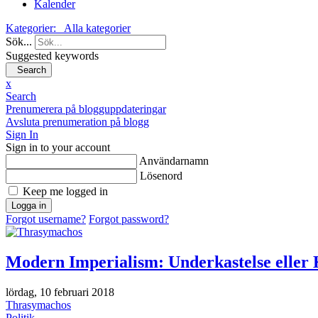
Kalender
Kategorier:
Alla kategorier
Sök...
Suggested keywords
Search
x
Search
Prenumerera på blogguppdateringar
Avsluta prenumeration på blogg
Sign In
Sign in to your account
Användarnamn
Lösenord
Keep me logged in
Logga in
Forgot username?
Forgot password?
Modern Imperialism: Underkastelse eller K
lördag, 10 februari 2018
Thrasymachos
Politik