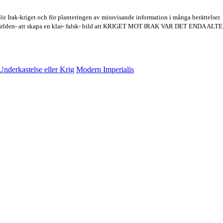
 Irak-kriget och för planteringen av missvisande information i många berättelser.
h Världen- att skapa en klar- falsk- bild att KRIGET MOT IRAK VAR DET ENDA AL
Underkastelse eller Krig
Modern Imperialis