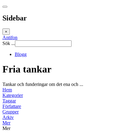
Sidebar
×
Antifon
Sök ...
Blogg
Fria tankar
Tankar och funderingar om det ena och ...
Hem
Kategorier
Taggar
Författare
Grupper
Arkiv
Mer
Mer