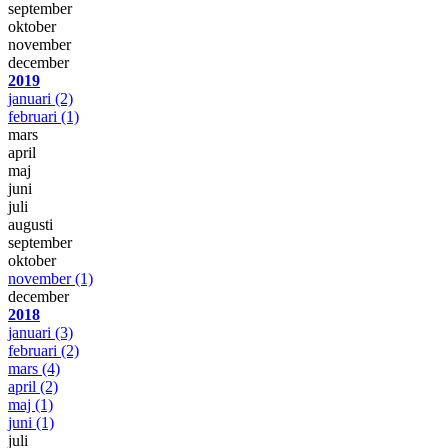
september
oktober
november
december
2019
januari
(2)
februari
(1)
mars
april
maj
juni
juli
augusti
september
oktober
november
(1)
december
2018
januari
(3)
februari
(2)
mars
(4)
april
(2)
maj
(1)
juni
(1)
juli