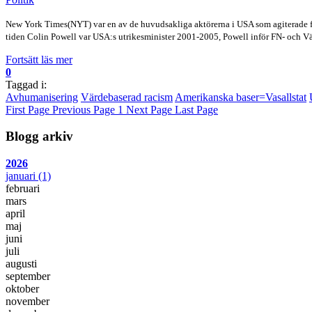
New York Times(NYT) var en av de huvudsakliga aktörerna i USA som agiterade för
tiden Colin Powell var USA:s utrikesminister 2001-2005, Powell inför FN- oc
Fortsätt läs mer
0
Taggad i:
Avhumanisering
Värdebaserad racism
Amerikanska baser=Vasallstat
First Page
Previous Page
1
Next Page
Last Page
Blogg arkiv
2026
januari
(1)
februari
mars
april
maj
juni
juli
augusti
september
oktober
november