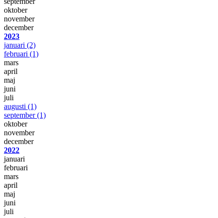
september
oktober
november
december
2023
januari
(2)
februari
(1)
mars
april
maj
juni
juli
augusti
(1)
september
(1)
oktober
november
december
2022
januari
februari
mars
april
maj
juni
juli