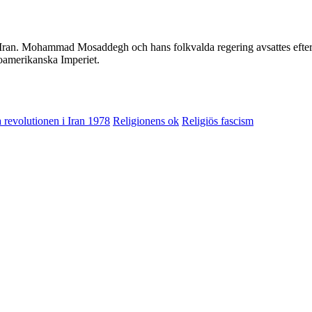
ran. Mohammad Mosaddegh och hans folkvalda regering avsattes efter et
gloamerikanska Imperiet.
a revolutionen i Iran 1978
Religionens ok
Religiös fascism