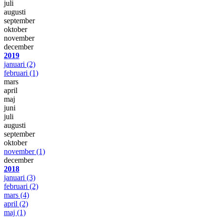
juli
augusti
september
oktober
november
december
2019
januari
(2)
februari
(1)
mars
april
maj
juni
juli
augusti
september
oktober
november
(1)
december
2018
januari
(3)
februari
(2)
mars
(4)
april
(2)
maj
(1)