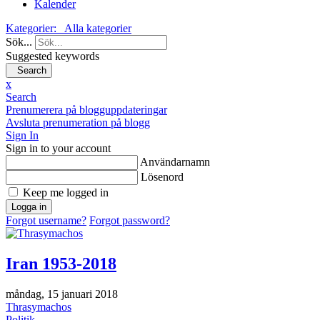
Kalender
Kategorier:
Alla kategorier
Sök...
Suggested keywords
Search
x
Search
Prenumerera på blogguppdateringar
Avsluta prenumeration på blogg
Sign In
Sign in to your account
Användarnamn
Lösenord
Keep me logged in
Logga in
Forgot username?
Forgot password?
Iran 1953-2018
måndag, 15 januari 2018
Thrasymachos
Politik