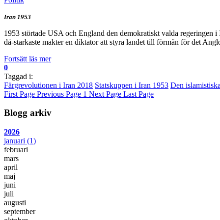
Iran 1953
1953 störtade USA och England den demokratiskt valda regeringen i I
då-starkaste makter en diktator att styra landet till förmån för det An
Fortsätt läs mer
0
Taggad i:
Färgrevolutionen i Iran 2018
Statskuppen i Iran 1953
Den islamistisk
First Page
Previous Page
1
Next Page
Last Page
Blogg arkiv
2026
januari
(1)
februari
mars
april
maj
juni
juli
augusti
september