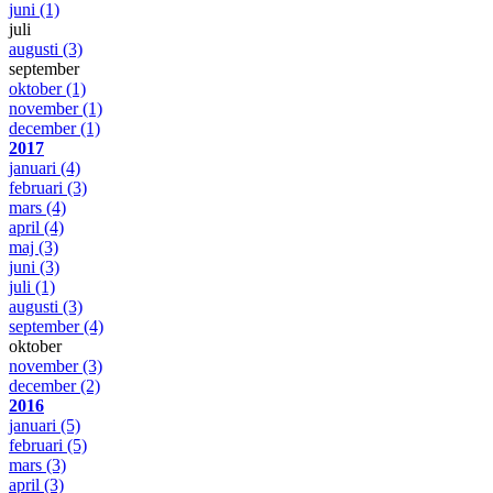
juni
(1)
juli
augusti
(3)
september
oktober
(1)
november
(1)
december
(1)
2017
januari
(4)
februari
(3)
mars
(4)
april
(4)
maj
(3)
juni
(3)
juli
(1)
augusti
(3)
september
(4)
oktober
november
(3)
december
(2)
2016
januari
(5)
februari
(5)
mars
(3)
april
(3)