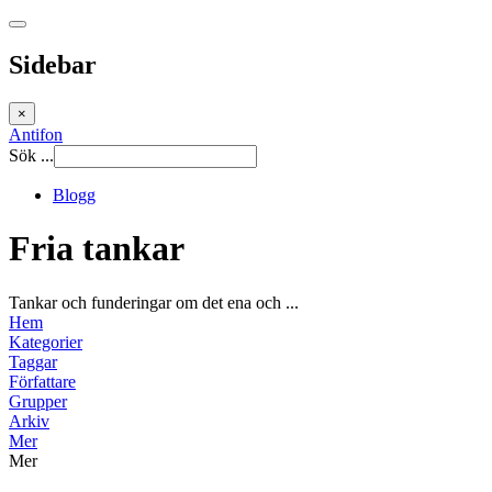
Sidebar
×
Antifon
Sök ...
Blogg
Fria tankar
Tankar och funderingar om det ena och ...
Hem
Kategorier
Taggar
Författare
Grupper
Arkiv
Mer
Mer