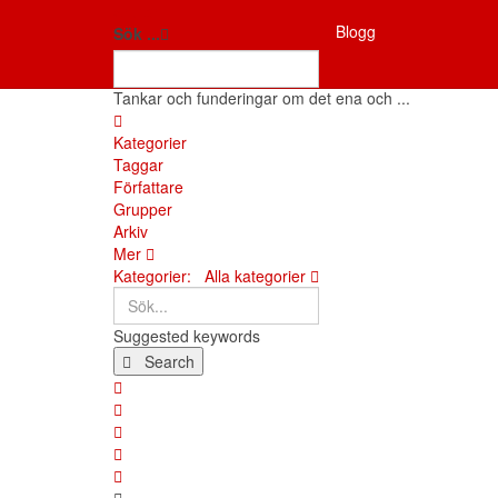
Antifon
Blogg
Fria tankar
Sök ...
Tankar och funderingar om det ena och ...
Hem
Kategorier
Taggar
Författare
Grupper
Arkiv
Mer
Sök...
Kategorier:
Alla kategorier
Suggested keywords
Search
x
Search
Prenumerera på blogguppdateringar
Avsluta prenumeration på blogg
Sign In