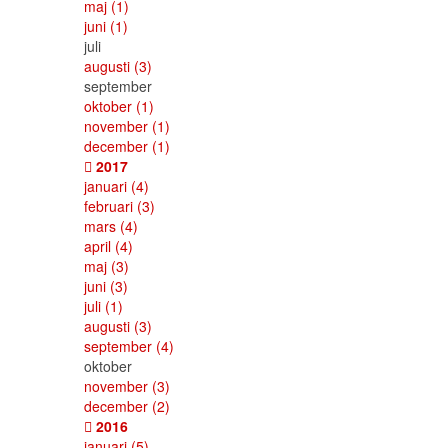
maj
(1)
juni
(1)
juli
augusti
(3)
september
oktober
(1)
november
(1)
december
(1)
2017
januari
(4)
februari
(3)
mars
(4)
april
(4)
maj
(3)
juni
(3)
juli
(1)
augusti
(3)
september
(4)
oktober
november
(3)
december
(2)
2016
januari
(5)