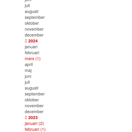
juli
augusti
september
oktober
november
december
2024
januari
februari
mars
(1)
april
maj
juni
juli
augusti
september
oktober
november
december
2023
januari
(2)
februari
(1)