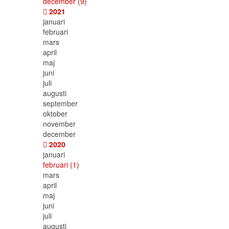
december
(9)
2021
januari
februari
mars
april
maj
juni
juli
augusti
september
oktober
november
december
2020
januari
februari
(1)
mars
april
maj
juni
juli
augusti