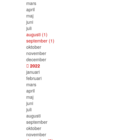
mars
april
maj
juni
juli
augusti
(1)
september
(1)
oktober
november
december
2022
januari
februari
mars
april
maj
juni
juli
augusti
september
oktober
november