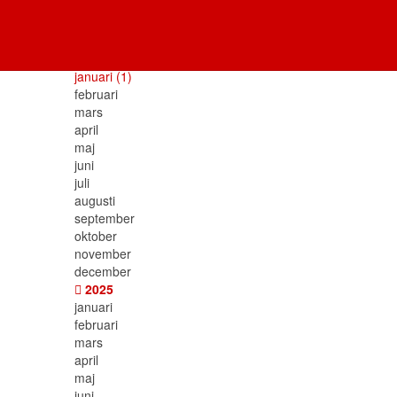
Blogg arkiv
2026
januari
(1)
februari
mars
april
maj
juni
juli
augusti
september
oktober
november
december
2025
januari
februari
mars
april
maj
juni