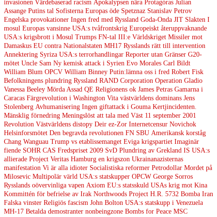
invasionen
Värdebaserad racism
Apokalypsen nära
Protagóras
Julian
Assange
Putins tal
Sofisterna
Europas öde
Spetznaz
Stanislav Petrov
Engelska provokationer
Ingen fred med Ryssland
Goda-Onda
JIT
Slakten I
mosul
Europas vansinne
USA:s tvåfrontskrig
Europeiskt återuppvaknande
USA:s krigsbrott i Mosul
Trumps FN-tal
III:e Världskriget
Missiler mot
Damaskus
EU contra Nationalstaten
MH17
Rysslands rätt till intervention
Annektering
Syriza
USA:s terrorhandlingar
Reporter utan Gränser
G20-
mötet
Uncle Sam
Ny kemisk attack i Syrien
Evo Morales
Carl Bildt
William Blum
OPCV
William Binney
Putin:lämna oss i fred
Robert Fisk
Befolkningens plundring
Ryssland
RAND Corporation
Operation Gladio
Vanessa Beeley
Mörda Assad
QE
Religionens ok
James Petras
Gamarna i
Caracas
Färgrevolution i Washington
Vita västvärldens dominans
Jens
Stolenberg
Avhumanisering
Ingen giftattack i Gouma
Kertjincidenten.
Mänsklig förnedring
Meningslöst att tala med Väst
11 september 2001
Revolution
Västvärldens distopy
Deir ez-Zor
Internetcensur
Novichok
Helsinforsmötet
Den begravda revolutionen
FN
SBU
Amerikansk korståg
Chang Wanguau
Trump vs etablissemanget
Eviga krigspartiet
Imaginär
fiende
SOHR
CAS
Fredspriset 2009
SvD
Plundring av Grekland
IS USA:s
allierade
Project Veritas
Hamburg en krigszon
Ukrainanazisternas
manifestation
Vi är alla idioter
Socialistiska reformer
Petrodollar
Mordet på
Milosevic
Multipolär värld
USA:s statskupper
OPCW
George Sorros
Rysslands oövervinliga vapen
Axiom
EU:s statsskuld
USAs krig mot Kina
Kommittén för befrielse av Irak
Northwoods Project
H.R. 5732
Bomba Iran
Falska vinster
Religiös fascism
John Bolton
USA:s statskupp i Venezuela
MH-17
Betalda demostranter
nonbeingzone
Bombs for Peace
MSC