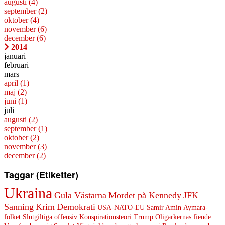
augusti
(4)
september
(2)
oktober
(4)
november
(6)
december
(6)
2014
januari
februari
mars
april
(1)
maj
(2)
juni
(1)
juli
augusti
(2)
september
(1)
oktober
(2)
november
(3)
december
(2)
Taggar (Etiketter)
Ukraina
Gula Västarna
Mordet på Kennedy
JFK
Sanning
Krim
Demokrati
USA-NATO-EU
Samir Amin
Aymara-
folket
Slutgiltiga offensiv
Konspirationsteori
Trump Oligarkernas fiende