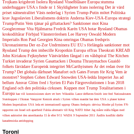
Trojkans krigsbrott
Isolera Ryssland
Visselblåsare
Europa:stumma
underhuggare
USA:s finde nr 1
Skyldigheter
Irans isolering
Det är värd
priset
nätneutralitet
Västs nederlag i Syrien
Trump-Putin mötet
Politiska
krav
Jugoslavien
Liberalismens doktrin
Anderna
Kiev-USA-Europa strategi
Trump/Putin
Vem tjänar på giftattacken?
Sanktioner mot Kina
Googlecensur
Vita Hjälmarna
Fredrik Karén
USA hotar Ryssland
Obamas
krokodiltårar
Förbjud Vänsterrörelsen
Lee Harvey Oswald
Modern
Imperialis
Ron Paul
Georgien
Kina omringas
Obamas fredspris
Ukronazisterna
Der ez-Zor
Undrminera EU
EU:s förlängda sanktioner mot
Ryssland
Trump den imbecille
Kropotkin
Europa offras
Theokrati
KREAB
John Kiriakou
Fejknyheter
Västvärlden fångad i en våldspiral
The Kitchen
Turkiet invaderar Syrien
Gasattacken i Douma
Thrasymachos
Guaidó
folkets färrädare
Europeisk integritet
McCarthyismen
Är det redan över för
Trump?
Det globala dårhuset
Manafort och Gates
Forum för Krig
Vem är
monstret?
Stephen Cohen
Edward Snowden
USA-ledda Imperiet
Jus ad
bellum
Ansvar
Glöm fred i Syrien
El Pais
Färgrevolutionen i Iran 2018
England och den politiska cirkusen.
Kuppen mot Trump
Totalitarismen i
Europa
han vill
kommissionen skrev ett brev
Wikealiks
Lance deHaven-Smith
inte fred
Nationalstaten
Statskuppen i Ukraian
Vampyrer
Kemisk attack i Syrien
vilken mandat har dem
USA :s planer kräver
Modern Imperialism
USA
leda ett internationell upprop
Obams fredspris
rättvisa
Morder på Syrien
FN-
rapporten om Israel och apartheid
Falska alternativ till Krig
NATO
frihet
Jag måste ställa frågan med
vilken auktoritet den amerikanska
15 år efter 9/11
WADA
9 September 2011
Ändlös konflikt därför
kanadensiska antidopping
Toroni