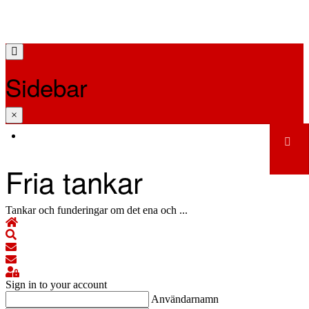
ANTIFON
Sidebar
×
BLOGG
Fria tankar
Tankar och funderingar om det ena och ...
Hem
Search
Prenumerera på blogguppdateringar
Avsluta prenumeration på blogg
Sign In
Sign in to your account
Användarnamn