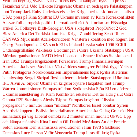
Vem fan bryr sig
Svavlet
Västvärldens besatta kampanj
Ryssland pressad.
Teknikrati
9/11
Udo Ulfkotte
Krigsvalet
Obama en bedragare
Palatskuppen
mot Trump
Jack Ruby
Underkastelse eller Krig
amerikansk fundamentalism
USA: press på Kina
Splittrat EU
Ukrains invasion av Krim
Koreakonflikten
Ansvarsfull europeisk politik
Internationell rätt
Auktoritarism
FNstadga
artikel 51
Folkstyre
Bildt-Georgien
USA:s krigsbrott
PropOrNot
2
God
Bless America
Det Turkiskt-kurdiska Kriget
Zombifiering
Scott Ritter
CANVAS
Mjuk makt
Acela-korridoren
Vänstern i koalition med högern
Jan
Öberg
Papadopoulos
USA:s och EU:s inbland i ryska valet 1996
ECRR
Undantagstillstånd
Wikileaks
Utrottningen i Östra Ukraina
Statskupp i USA
Mördarorganisationen NATO
Merci beaucoup France
Krösus
Statskuppen i
Iran 1953
Trumps krigskabinett
Förrädaren Trump
Finansialiseringen
Amerikanska baser=Vasallstat
Västvärldens vampyrer
Politisk dygd
Yeltsin-
Putin
Protagoras
Nordkoreakrisen
Imperialismens logik
Ryska atleternas
bannlysning
Sergei Skripal
Ryska atleterna friades
Statskuppen i Ukraina
IPE
Alvin A. Snyder
Obama en krigsförbrytare
Häxjakten mot Trump
Warren-kommissionen
Europas träldom
Sydkinesiska Sjön
EU en dödszon
Ukrainas annektering av Krim
Konflikten eskalerar
Det tar aldrig slut
Östra
Ghouta
R2P
Statskupp
Alexis Tsipras
Europas krigsbrott
"Ryska
propaganda"
5 minuter innan "midnatt"
Nordkorea
Israel bombar Syrien
Apartheidkuppen i Bolivia
Imperialismen
Amerikanska Gulag
Gramski
Nytt
sarinattack på väg
Liberal demokrati
2 minuter innan midnatt
OPWC
Upp
och kämpa människa
Kina
Lundin Oil
Daniel McAdams
An die Freude
Solon atenaren
Den islamistiska revolutionen i Iran 1978
Slakthuset
Damaskus
Lucy Parson
V för Venezuela
Trump luras till krig
Ryska