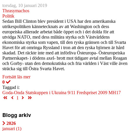
torsdag, 10 januari 2019
Thrasymachos
Politik
Sedan Bill Clinton blev president i USA har den amerikanska
utrikespolitiken kännetecknats av att Washington och dess
europeiska allierade arbetat både öppet och i det dolda för att
utvidga NATO, med dess militära styrka och Västvärldens
ekonomiska styrka som vapen, till den ryska gränsen och till Svarta
Havet för att omringa Ryssland i tron att den ryska björnen är hård
skadad. Det räckte inte med att införliva Östeuropa- Östeuropeiska
Partnerskapet- i dödens axel- brott mot tidigare avtal mellan Reagan
och Gorby- utan den demokratiska och fria världen i Väst ville även
sträcka sig till Östra Svarta Havet.
Fortsätt läs mer
0
Taggad i:
Goda-Onda
Statskuppen i Ukraina
9/11
Fredspriset 2009
MH17
First Page
Previous Page
Next Page
Last Page
1
Blogg arkiv
2026
januari
(1)