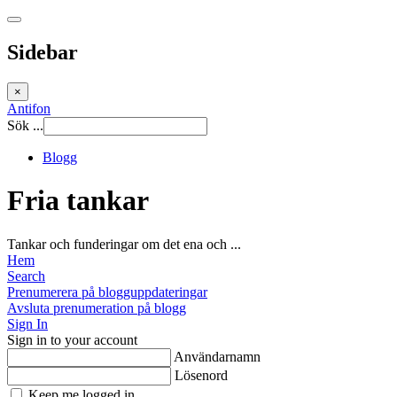
Sidebar
×
Antifon
Sök ...
Blogg
Fria tankar
Tankar och funderingar om det ena och ...
Hem
Search
Prenumerera på blogguppdateringar
Avsluta prenumeration på blogg
Sign In
Sign in to your account
Användarnamn
Lösenord
Keep me logged in