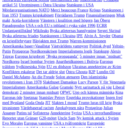
artikel 51
Utrottningen i Östra Ukraina
Statskupp i USA
Mördarorganisationen NATO
Merci beaucoup France
Krösus
Statskuppen i
Iran 1953
Trumps krigskabinett
Förrädaren Trump
Finansialiseringen
Mjuk
makt
Acela-korridoren
Vänstern i koalition med högern
Jan Öberg
Papadopoulos
USA:s och EU:s inbland i ryska valet 1996
ECRR
Undantagstillstånd
Wikileaks
Ryska atleternas bannlysning
Sergei Skripal
Ryska atleterna friades
Statskuppen i Ukraina
IPE
Alvin A. Snyder
Obama
en krigsförbrytare
Häxjakten mot Trump
Warren-kommissionen
Amerikanska baser=Vasallstat
Västvärldens vampyrer
Politisk dygd
Yeltsin-
Putin
Protagoras
Nordkoreakrisen
Imperialismens logik
Statskupp
Alexis
Tsipras
Europas krigsbrott
"Ryska propaganda"
5 minuter innan "midnatt"
Nordkorea
Israel bombar Syrien
Apartheidkuppen i Bolivia
Europas
träldom
Sydkinesiska Sjön
EU en dödszon
Ukrainas annektering av Krim
Konflikten eskalerar
Det tar aldrig slut
Östra Ghouta
R2P
Lundin Oil
Daniel McAdams
An die Freude
Solon atenaren
Den islamistiska
revolutionen i Iran 1978
Slakthuset Damaskus
Lucy Parson
V för Venezuela
Imperialismen
Amerikanska Gulag
Gramski
Nytt sarinattack på väg
Liberal
demokrati
2 minuter innan midnatt
OPWC
Upp och kämpa människa
Kina
Europas öde
Spetznaz
Stanislav Petrov
Engelska provokationer
Ingen fred
med Ryssland
Goda-Onda
JIT
Slakten I mosul
Trump luras till krig
Ryska
invasionen
Värdebaserad racism
Apokalypsen nära
Protagóras
Julian
Assange
Putins tal
Sofisterna
Annektering
Syriza
USA:s terrorhandlingar
Reporter utan Gränser
G20-mötet
Uncle Sam
Ny kemisk attack i Syrien
Evo Morales
Europas vansinne
USA:s tvåfrontskrig
Europeiskt