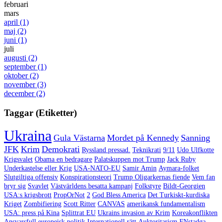
februari
mars
april
(1)
maj
(2)
juni
(1)
juli
augusti
(2)
september
(1)
oktober
(2)
november
(3)
december
(2)
Taggar (Etiketter)
Ukraina
Gula Västarna
Mordet på Kennedy
Sanning
JFK
Krim
Demokrati
Ryssland pressad.
Teknikrati
9/11
Udo Ulfkotte
Krigsvalet
Obama en bedragare
Palatskuppen mot Trump
Jack Ruby
Underkastelse eller Krig
USA-NATO-EU
Samir Amin
Aymara-folket
Slutgiltiga offensiv
Konspirationsteori
Trump Oligarkernas fiende
Vem fan
bryr sig
Svavlet
Västvärldens besatta kampanj
Folkstyre
Bildt-Georgien
USA:s krigsbrott
PropOrNot
2
God Bless America
Det Turkiskt-kurdiska
Kriget
Zombifiering
Scott Ritter
CANVAS
amerikansk fundamentalism
USA: press på Kina
Splittrat EU
Ukrains invasion av Krim
Koreakonflikten
Ansvarsfull europeisk politik
Internationell rätt
Auktoritarism
FNstadga