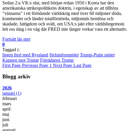
Sedan 2:a VK:s slut, med början redan 1950 i Korea har den
amerikanska utrikespolitikens doktrin, i egenskap av att tillhöra
"vinnarna" i ett förödande världskrig med över 60 miljoner döda,
kontinenter och länder totalförstörda, miljontals hemlösa och
skadade, fattigdom och svält, om USA:s jakt efter världshegemoni
lett oss idag i en väg där FRED inte längre verkar vara ett alternativ.
Fortsätt läs mer
0
Taggad i:
Ingen fred med Ryssland
Helsinforsmötet
Trump-Putin mötet
Kuppen mot Trump
Förrädaren Trump
First Page
Previous Page
1
Next Page
Last Page
Blogg arkiv
2026
januari
(1)
februari
mars
april
maj
juni
juli
augusti