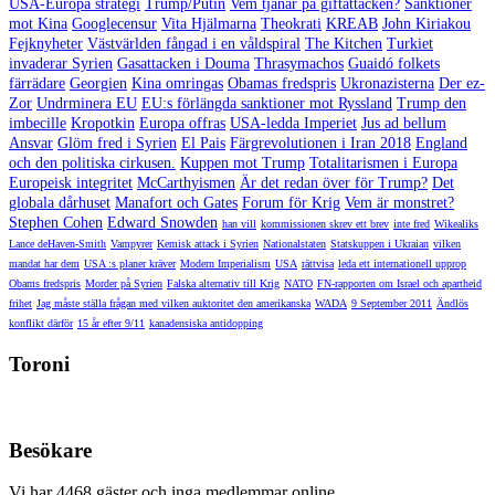
USA-Europa strategi
Trump/Putin
Vem tjänar på giftattacken?
Sanktioner
mot Kina
Googlecensur
Vita Hjälmarna
Theokrati
KREAB
John Kiriakou
Fejknyheter
Västvärlden fångad i en våldspiral
The Kitchen
Turkiet
invaderar Syrien
Gasattacken i Douma
Thrasymachos
Guaidó folkets
färrädare
Georgien
Kina omringas
Obamas fredspris
Ukronazisterna
Der ez-
Zor
Undrminera EU
EU:s förlängda sanktioner mot Ryssland
Trump den
imbecille
Kropotkin
Europa offras
USA-ledda Imperiet
Jus ad bellum
Ansvar
Glöm fred i Syrien
El Pais
Färgrevolutionen i Iran 2018
England
och den politiska cirkusen.
Kuppen mot Trump
Totalitarismen i Europa
Europeisk integritet
McCarthyismen
Är det redan över för Trump?
Det
globala dårhuset
Manafort och Gates
Forum för Krig
Vem är monstret?
Stephen Cohen
Edward Snowden
han vill
kommissionen skrev ett brev
inte fred
Wikealiks
Lance deHaven-Smith
Vampyrer
Kemisk attack i Syrien
Nationalstaten
Statskuppen i Ukraian
vilken
mandat har dem
USA :s planer kräver
Modern Imperialism
USA
rättvisa
leda ett internationell upprop
Obams fredspris
Morder på Syrien
Falska alternativ till Krig
NATO
FN-rapporten om Israel och apartheid
frihet
Jag måste ställa frågan med vilken auktoritet den amerikanska
WADA
9 September 2011
Ändlös
konflikt därför
15 år efter 9/11
kanadensiska antidopping
Toroni
Besökare
Vi har 4468 gäster och inga medlemmar online