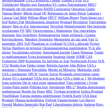
återuppvaknande
USA:s krigsbrott i Mosul
Trumps FN-tal
III:e
Världskriget
Missiler mot Damaskus
EU contra Nationalstaten
MH17
Rysslands rätt till intervention
RAND Corporation
Operation Gladio
Vanessa Beeley
Mörda Assad
QE
Religionens ok
James Petras
Gamarna i
Caracas
Carl Bildt
William Blum
OPCV
William Binney
Putin:lämna oss i
fred
Robert Fisk
Befolkningens plundring
Ryssland
Revolution
Västvärldens
distopy
Deir ez-Zor
Internetcensur
Novichok
Helsinforsmötet
Den begravda
revolutionen
FN
SBU
Färgrevolution i Washington
Vita västvärldens
dominans
Jens Stolenberg
Avhumanisering
Ingen giftattack i Gouma
Kertjincidenten.
Mänsklig förnedring
Meningslöst att tala med Väst
11
september 2001
SvD
Plundring av Grekland
IS USA:s allierade
Project
Veritas
Hamburg en krigszon
Ukrainanazisternas manifestation
Vi är alla
idioter
Socialistiska reformer
Amerikansk korståg
Chang Wanguau
Trump
vs etablissemanget
Eviga krigspartiet
Imaginär fiende
SOHR
CAS
Fredspriset 2009
Kommittén för befrielse av Irak
Northwoods Project
H.R.
5732
Bomba Iran
Falska vinster
Religiös fascism
John Bolton
USA:s
statskupp i Venezuela
Petrodollar
Mordet på Milosevic
Multipolär värld
USA:s statskupper
OPCW
George Sorros
Rysslands oövervinliga vapen
Axiom
EU:s statsskuld
USAs krig mot Kina
USA:s finde nr 1
Skyldigheter
Irans isolering
Det är värd priset
nätneutralitet
Västs nederlag i Syrien
Trump-Putin mötet
Politiska krav
Jugoslavien
MH-17
Betalda demostranter
nonbeingzone
Bombs for Peace
MSC
Trojkans krigsbrott
Isolera Ryssland
Visselblåsare
Europa:stumma underhuggare
Fredrik Karén
USA hotar
Ryssland
Obamas krokodiltårar
Förbjud Vänsterrörelsen
Lee Harvey
Oswald
Modern Imperialis
Ron Paul
Liberalismens doktrin
Anderna
Kiev-