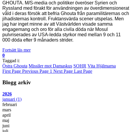
GHOUTA. M/S-media och politiker överöser Syrien och
Ryssland med förakt för användningen av överdimensionerat
våld i deras försök att befria Ghouta från paramilitärernas och
jihadisternas kontroll. Fruktansvärda scener utspelas. Men
jag har inget minne av att Västvärlden visade samma
engagemang och oro för alla civila döda när Mosul
pulvriserades av USA-ledda styrkor med mellan 9 och 11
000 döda efter 9 månaders strider.
Fortsätt läs mer
0
Taggad i:
Östra Ghouta
Missiler mot Damaskus
SOHR
Vita Hjälmarna
First Page
Previous Page
1
Next Page
Last Page
Blogg arkiv
2026
januari
(1)
februari
mars
april
maj
juni
juli