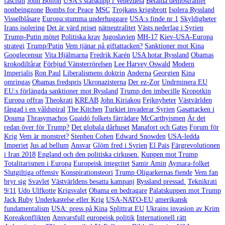
fascism
John Bolton
USA:s statskupp i Venezuela
Betalda demostranter
nonbeingzone
Bombs for Peace
MSC
Trojkans krigsbrott
Isolera Ryssland
Visselblåsare
Europa:stumma underhuggare
USA:s finde nr 1
Skyldigheter
Irans isolering
Det är värd priset
nätneutralitet
Västs nederlag i Syrien
Trump-Putin mötet
Politiska krav
Jugoslavien
MH-17
Kiev-USA-Europa
strategi
Trump/Putin
Vem tjänar på giftattacken?
Sanktioner mot Kina
Googlecensur
Vita Hjälmarna
Fredrik Karén
USA hotar Ryssland
Obamas
krokodiltårar
Förbjud Vänsterrörelsen
Lee Harvey Oswald
Modern
Imperialis
Ron Paul
Liberalismens doktrin
Anderna
Georgien
Kina
omringas
Obamas fredspris
Ukronazisterna
Der ez-Zor
Undrminera EU
EU:s förlängda sanktioner mot Ryssland
Trump den imbecille
Kropotkin
Europa offras
Theokrati
KREAB
John Kiriakou
Fejknyheter
Västvärlden
fångad i en våldspiral
The Kitchen
Turkiet invaderar Syrien
Gasattacken i
Douma
Thrasymachos
Guaidó folkets färrädare
McCarthyismen
Är det
redan över för Trump?
Det globala dårhuset
Manafort och Gates
Forum för
Krig
Vem är monstret?
Stephen Cohen
Edward Snowden
USA-ledda
Imperiet
Jus ad bellum
Ansvar
Glöm fred i Syrien
El Pais
Färgrevolutionen
i Iran 2018
England och den politiska cirkusen.
Kuppen mot Trump
Totalitarismen i Europa
Europeisk integritet
Samir Amin
Aymara-folket
Slutgiltiga offensiv
Konspirationsteori
Trump Oligarkernas fiende
Vem fan
bryr sig
Svavlet
Västvärldens besatta kampanj
Ryssland pressad.
Teknikrati
9/11
Udo Ulfkotte
Krigsvalet
Obama en bedragare
Palatskuppen mot Trump
Jack Ruby
Underkastelse eller Krig
USA-NATO-EU
amerikansk
fundamentalism
USA: press på Kina
Splittrat EU
Ukrains invasion av Krim
Koreakonflikten
Ansvarsfull europeisk politik
Internationell rätt