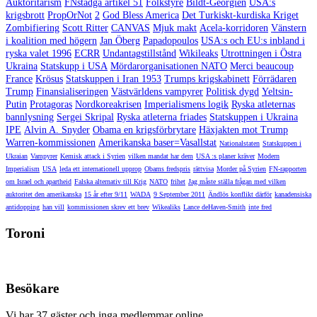
Auktoritarism
FNstadga artikel 51
Folkstyre
Bildt-Georgien
USA:s
krigsbrott
PropOrNot
2
God Bless America
Det Turkiskt-kurdiska Kriget
Zombifiering
Scott Ritter
CANVAS
Mjuk makt
Acela-korridoren
Vänstern
i koalition med högern
Jan Öberg
Papadopoulos
USA:s och EU:s inbland i
ryska valet 1996
ECRR
Undantagstillstånd
Wikileaks
Utrottningen i Östra
Ukraina
Statskupp i USA
Mördarorganisationen NATO
Merci beaucoup
France
Krösus
Statskuppen i Iran 1953
Trumps krigskabinett
Förrädaren
Trump
Finansialiseringen
Västvärldens vampyrer
Politisk dygd
Yeltsin-
Putin
Protagoras
Nordkoreakrisen
Imperialismens logik
Ryska atleternas
bannlysning
Sergei Skripal
Ryska atleterna friades
Statskuppen i Ukraina
IPE
Alvin A. Snyder
Obama en krigsförbrytare
Häxjakten mot Trump
Warren-kommissionen
Amerikanska baser=Vasallstat
Nationalstaten
Statskuppen i
Ukraian
Vampyrer
Kemisk attack i Syrien
vilken mandat har dem
USA :s planer kräver
Modern
Imperialism
USA
leda ett internationell upprop
Obams fredspris
rättvisa
Morder på Syrien
FN-rapporten
om Israel och apartheid
Falska alternativ till Krig
NATO
frihet
Jag måste ställa frågan med vilken
auktoritet den amerikanska
15 år efter 9/11
WADA
9 September 2011
Ändlös konflikt därför
kanadensiska
antidopping
han vill
kommissionen skrev ett brev
Wikealiks
Lance deHaven-Smith
inte fred
Toroni
Besökare
Vi har 37 gäster och inga medlemmar online