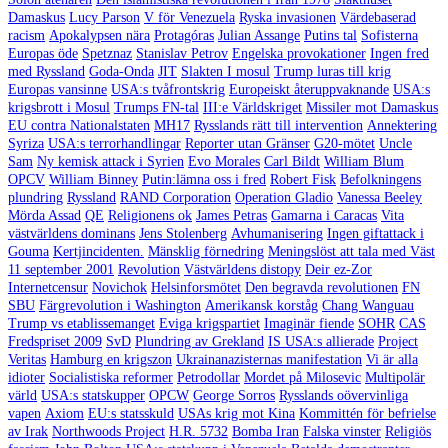
Damaskus
Lucy Parson
V för Venezuela
Ryska invasionen
Värdebaserad
racism
Apokalypsen nära
Protagóras
Julian Assange
Putins tal
Sofisterna
Europas öde
Spetznaz
Stanislav Petrov
Engelska provokationer
Ingen fred
med Ryssland
Goda-Onda
JIT
Slakten I mosul
Trump luras till krig
Europas vansinne
USA:s tvåfrontskrig
Europeiskt återuppvaknande
USA:s
krigsbrott i Mosul
Trumps FN-tal
III:e Världskriget
Missiler mot Damaskus
EU contra Nationalstaten
MH17
Rysslands rätt till intervention
Annektering
Syriza
USA:s terrorhandlingar
Reporter utan Gränser
G20-mötet
Uncle
Sam
Ny kemisk attack i Syrien
Evo Morales
Carl Bildt
William Blum
OPCV
William Binney
Putin:lämna oss i fred
Robert Fisk
Befolkningens
plundring
Ryssland
RAND Corporation
Operation Gladio
Vanessa Beeley
Mörda Assad
QE
Religionens ok
James Petras
Gamarna i Caracas
Vita
västvärldens dominans
Jens Stolenberg
Avhumanisering
Ingen giftattack i
Gouma
Kertjincidenten.
Mänsklig förnedring
Meningslöst att tala med Väst
11 september 2001
Revolution
Västvärldens distopy
Deir ez-Zor
Internetcensur
Novichok
Helsinforsmötet
Den begravda revolutionen
FN
SBU
Färgrevolution i Washington
Amerikansk korståg
Chang Wanguau
Trump vs etablissemanget
Eviga krigspartiet
Imaginär fiende
SOHR
CAS
Fredspriset 2009
SvD
Plundring av Grekland
IS USA:s allierade
Project
Veritas
Hamburg en krigszon
Ukrainanazisternas manifestation
Vi är alla
idioter
Socialistiska reformer
Petrodollar
Mordet på Milosevic
Multipolär
värld
USA:s statskupper
OPCW
George Sorros
Rysslands oövervinliga
vapen
Axiom
EU:s statsskuld
USAs krig mot Kina
Kommittén för befrielse
av Irak
Northwoods Project
H.R. 5732
Bomba Iran
Falska vinster
Religiös