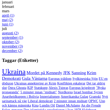
januari
februari
mars
april
(1)
maj
(2)
juni
(1)
juli
augusti
(2)
september
(1)
oktober
(2)
november
(3)
december
(2)
Taggar (Etiketter)
Ukraina
Mordet på Kennedy
JFK
Sanning
Krim
Demokrati
Gula Västarna
Europas träldom
Sydkinesiska Sjön
EU en
dödszon
Ukrainas annektering av Krim
Konflikten eskalerar
Det tar aldrig
slut
Östra Ghouta
R2P
Statskupp
Alexis Tsipras
Europas krigsbrott
"Ryska
propaganda"
5 minuter innan "midnatt"
Nordkorea
Israel bombar Syrien
Apartheidkuppen i Bolivia
Imperialismen
Amerikanska Gulag
Gramski
Nytt
sarinattack på väg
Liberal demokrati
2 minuter innan midnatt
OPWC
Upp
och kämpa människa
Kina
Lundin Oil
Daniel McAdams
An die Freude
Solon atenaren
Den islamistiska revolutionen i Iran 1978
Slakthuset