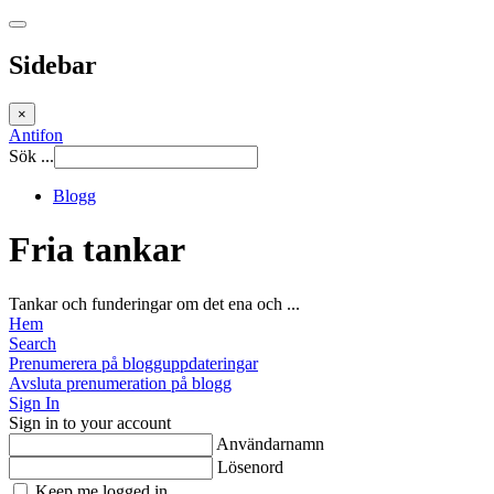
Sidebar
×
Antifon
Sök ...
Blogg
Fria tankar
Tankar och funderingar om det ena och ...
Hem
Search
Prenumerera på blogguppdateringar
Avsluta prenumeration på blogg
Sign In
Sign in to your account
Användarnamn
Lösenord
Keep me logged in