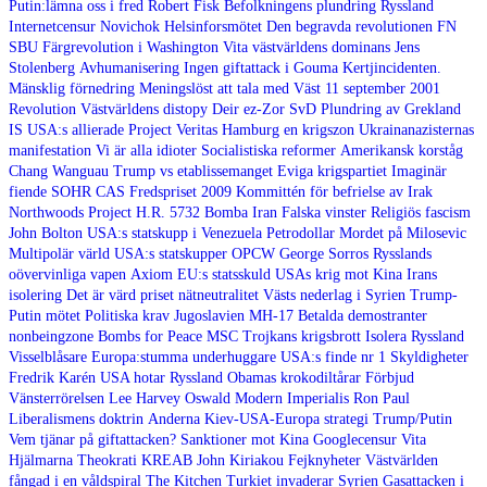
Putin:lämna oss i fred
Robert Fisk
Befolkningens plundring
Ryssland
Internetcensur
Novichok
Helsinforsmötet
Den begravda revolutionen
FN
SBU
Färgrevolution i Washington
Vita västvärldens dominans
Jens
Stolenberg
Avhumanisering
Ingen giftattack i Gouma
Kertjincidenten.
Mänsklig förnedring
Meningslöst att tala med Väst
11 september 2001
Revolution
Västvärldens distopy
Deir ez-Zor
SvD
Plundring av Grekland
IS USA:s allierade
Project Veritas
Hamburg en krigszon
Ukrainanazisternas
manifestation
Vi är alla idioter
Socialistiska reformer
Amerikansk korståg
Chang Wanguau
Trump vs etablissemanget
Eviga krigspartiet
Imaginär
fiende
SOHR
CAS
Fredspriset 2009
Kommittén för befrielse av Irak
Northwoods Project
H.R. 5732
Bomba Iran
Falska vinster
Religiös fascism
John Bolton
USA:s statskupp i Venezuela
Petrodollar
Mordet på Milosevic
Multipolär värld
USA:s statskupper
OPCW
George Sorros
Rysslands
oövervinliga vapen
Axiom
EU:s statsskuld
USAs krig mot Kina
Irans
isolering
Det är värd priset
nätneutralitet
Västs nederlag i Syrien
Trump-
Putin mötet
Politiska krav
Jugoslavien
MH-17
Betalda demostranter
nonbeingzone
Bombs for Peace
MSC
Trojkans krigsbrott
Isolera Ryssland
Visselblåsare
Europa:stumma underhuggare
USA:s finde nr 1
Skyldigheter
Fredrik Karén
USA hotar Ryssland
Obamas krokodiltårar
Förbjud
Vänsterrörelsen
Lee Harvey Oswald
Modern Imperialis
Ron Paul
Liberalismens doktrin
Anderna
Kiev-USA-Europa strategi
Trump/Putin
Vem tjänar på giftattacken?
Sanktioner mot Kina
Googlecensur
Vita
Hjälmarna
Theokrati
KREAB
John Kiriakou
Fejknyheter
Västvärlden
fångad i en våldspiral
The Kitchen
Turkiet invaderar Syrien
Gasattacken i