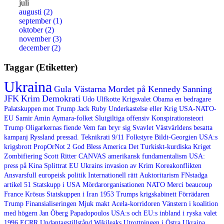
juli
augusti
(2)
september
(1)
oktober
(2)
november
(3)
december
(2)
Taggar (Etiketter)
Ukraina
Gula Västarna
Mordet på Kennedy
Sanning
JFK
Krim
Demokrati
Udo Ulfkotte
Krigsvalet
Obama en bedragare
Palatskuppen mot Trump
Jack Ruby
Underkastelse eller Krig
USA-NATO-
EU
Samir Amin
Aymara-folket
Slutgiltiga offensiv
Konspirationsteori
Trump Oligarkernas fiende
Vem fan bryr sig
Svavlet
Västvärldens besatta
kampanj
Ryssland pressad.
Teknikrati
9/11
Folkstyre
Bildt-Georgien
USA:s
krigsbrott
PropOrNot
2
God Bless America
Det Turkiskt-kurdiska Kriget
Zombifiering
Scott Ritter
CANVAS
amerikansk fundamentalism
USA:
press på Kina
Splittrat EU
Ukrains invasion av Krim
Koreakonflikten
Ansvarsfull europeisk politik
Internationell rätt
Auktoritarism
FNstadga
artikel 51
Statskupp i USA
Mördarorganisationen NATO
Merci beaucoup
France
Krösus
Statskuppen i Iran 1953
Trumps krigskabinett
Förrädaren
Trump
Finansialiseringen
Mjuk makt
Acela-korridoren
Vänstern i koalition
med högern
Jan Öberg
Papadopoulos
USA:s och EU:s inbland i ryska valet
1996
ECRR
Undantagstillstånd
Wikileaks
Utrottningen i Östra Ukraina