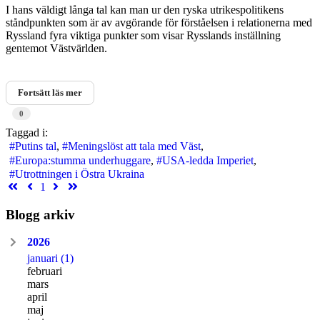
I hans väldigt långa tal kan man ur den ryska utrikespolitikens
ståndpunkten som är av avgörande för förståelsen i relationerna med
Ryssland fyra viktiga punkter som visar Rysslands inställning
gentemot Västvärlden.
Fortsätt läs mer
0
Taggad i:
Putins tal
Meningslöst att tala med Väst
Europa:stumma underhuggare
USA-ledda Imperiet
Utrottningen i Östra Ukraina
First
Previous
Next
Last
1
Page
Page
Page
Page
Blogg arkiv
2026
januari
(1)
februari
mars
april
maj