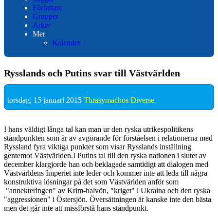
Författare
Grupper
Arkiv
Mer
Kalender
Rysslands och Putins svar till Västvärlden
torsdag, 15 januari 2015
Thrasymachos
Diverse
I hans väldigt långa tal kan man ur den ryska utrikespolitikens
ståndpunkten som är av avgörande för förståelsen i relationerna med
Ryssland fyra viktiga punkter som visar Rysslands inställning
gentemot Västvärlden.I Putins tal till den ryska nationen i slutet av
december klargjorde han och beklagade samtidigt att dialogen med
Västvärldens Imperiet inte leder och kommer inte att leda till några
konstruktiva lösningar på det som Västvärlden anför som
"annekteringen" av Krim-halvön, "kriget" i Ukraina och den ryska
"aggressionen" i Östersjön. Översättningen är kanske inte den bästa
men det går inte att missförstå hans ståndpunkt.