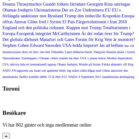
Douma
Thrasymachos
Guaidó folkets färrädare
Georgien
Kina omringas
Obamas fredspris
Ukronazisterna
Der ez-Zor
Undrminera EU
EU:s
förlängda sanktioner mot Ryssland
Trump den imbecille
Kropotkin
Europa
offras
Ansvar
Glöm fred i Syrien
El Pais
Färgrevolutionen i Iran 2018
England och den politiska cirkusen.
Kuppen mot Trump
Totalitarismen i
Europa
Europeisk integritet
McCarthyismen
Är det redan över för Trump?
Det globala dårhuset
Manafort och Gates
Forum för Krig
Vem är monstret?
Stephen Cohen
Edward Snowden
USA-ledda Imperiet
Jus ad bellum
han vill
kommissionen skrev ett brev
inte fred
Wikealiks
Lance deHaven-Smith
Vampyrer
Kemisk attack i Syrien
Nationalstaten
Statskuppen i Ukraian
vilken mandat har dem
USA :s planer kräver
Modern Imperialism
USA
rättvisa
leda ett internationell upprop
Obams fredspris
Morder på Syrien
Falska alternativ till Krig
NATO
FN-rapporten om Israel och apartheid
frihet
Jag måste ställa frågan med vilken auktoritet den
amerikanska
Ändlös konflikt därför
15 år efter 9/11
WADA
9 September 2011
kanadensiska antidopping
Toroni
Besökare
Vi har 802 gäster och inga medlemmar online