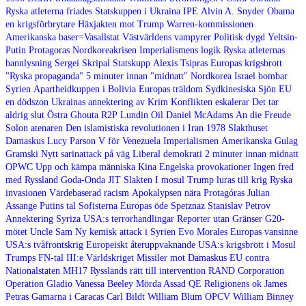
Ryska atleterna friades
Statskuppen i Ukraina
IPE
Alvin A. Snyder
Obama
en krigsförbrytare
Häxjakten mot Trump
Warren-kommissionen
Amerikanska baser=Vasallstat
Västvärldens vampyrer
Politisk dygd
Yeltsin-
Putin
Protagoras
Nordkoreakrisen
Imperialismens logik
Ryska atleternas
bannlysning
Sergei Skripal
Statskupp
Alexis Tsipras
Europas krigsbrott
"Ryska propaganda"
5 minuter innan "midnatt"
Nordkorea
Israel bombar
Syrien
Apartheidkuppen i Bolivia
Europas träldom
Sydkinesiska Sjön
EU
en dödszon
Ukrainas annektering av Krim
Konflikten eskalerar
Det tar
aldrig slut
Östra Ghouta
R2P
Lundin Oil
Daniel McAdams
An die Freude
Solon atenaren
Den islamistiska revolutionen i Iran 1978
Slakthuset
Damaskus
Lucy Parson
V för Venezuela
Imperialismen
Amerikanska Gulag
Gramski
Nytt sarinattack på väg
Liberal demokrati
2 minuter innan midnatt
OPWC
Upp och kämpa människa
Kina
Engelska provokationer
Ingen fred
med Ryssland
Goda-Onda
JIT
Slakten I mosul
Trump luras till krig
Ryska
invasionen
Värdebaserad racism
Apokalypsen nära
Protagóras
Julian
Assange
Putins tal
Sofisterna
Europas öde
Spetznaz
Stanislav Petrov
Annektering
Syriza
USA:s terrorhandlingar
Reporter utan Gränser
G20-
mötet
Uncle Sam
Ny kemisk attack i Syrien
Evo Morales
Europas vansinne
USA:s tvåfrontskrig
Europeiskt återuppvaknande
USA:s krigsbrott i Mosul
Trumps FN-tal
III:e Världskriget
Missiler mot Damaskus
EU contra
Nationalstaten
MH17
Rysslands rätt till intervention
RAND Corporation
Operation Gladio
Vanessa Beeley
Mörda Assad
QE
Religionens ok
James
Petras
Gamarna i Caracas
Carl Bildt
William Blum
OPCV
William Binney