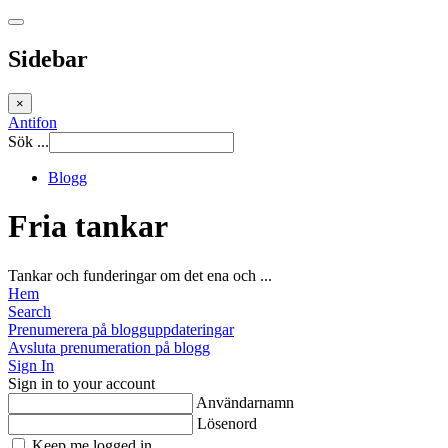
Sidebar
×
Antifon
Sök ...
Blogg
Fria tankar
Tankar och funderingar om det ena och ...
Hem
Search
Prenumerera på blogguppdateringar
Avsluta prenumeration på blogg
Sign In
Sign in to your account
Användarnamn
Lösenord
Keep me logged in