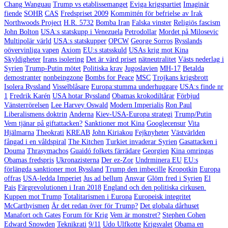
Chang Wanguau
Trump vs etablissemanget
Eviga krigspartiet
Imaginär
fiende
SOHR
CAS
Fredspriset 2009
Kommittén för befrielse av Irak
Northwoods Project
H.R. 5732
Bomba Iran
Falska vinster
Religiös fascism
John Bolton
USA:s statskupp i Venezuela
Petrodollar
Mordet på Milosevic
Multipolär värld
USA:s statskupper
OPCW
George Sorros
Rysslands
oövervinliga vapen
Axiom
EU:s statsskuld
USAs krig mot Kina
Skyldigheter
Irans isolering
Det är värd priset
nätneutralitet
Västs nederlag i
Syrien
Trump-Putin mötet
Politiska krav
Jugoslavien
MH-17
Betalda
demostranter
nonbeingzone
Bombs for Peace
MSC
Trojkans krigsbrott
Isolera Ryssland
Visselblåsare
Europa:stumma underhuggare
USA:s finde nr
1
Fredrik Karén
USA hotar Ryssland
Obamas krokodiltårar
Förbjud
Vänsterrörelsen
Lee Harvey Oswald
Modern Imperialis
Ron Paul
Liberalismens doktrin
Anderna
Kiev-USA-Europa strategi
Trump/Putin
Vem tjänar på giftattacken?
Sanktioner mot Kina
Googlecensur
Vita
Hjälmarna
Theokrati
KREAB
John Kiriakou
Fejknyheter
Västvärlden
fångad i en våldspiral
The Kitchen
Turkiet invaderar Syrien
Gasattacken i
Douma
Thrasymachos
Guaidó folkets färrädare
Georgien
Kina omringas
Obamas fredspris
Ukronazisterna
Der ez-Zor
Undrminera EU
EU:s
förlängda sanktioner mot Ryssland
Trump den imbecille
Kropotkin
Europa
offras
USA-ledda Imperiet
Jus ad bellum
Ansvar
Glöm fred i Syrien
El
Pais
Färgrevolutionen i Iran 2018
England och den politiska cirkusen.
Kuppen mot Trump
Totalitarismen i Europa
Europeisk integritet
McCarthyismen
Är det redan över för Trump?
Det globala dårhuset
Manafort och Gates
Forum för Krig
Vem är monstret?
Stephen Cohen
Edward Snowden
Teknikrati
9/11
Udo Ulfkotte
Krigsvalet
Obama en