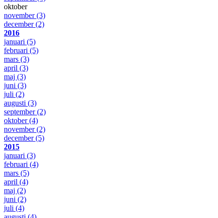
oktober
november
(3)
december
(2)
2016
januari
(5)
februari
(5)
mars
(3)
april
(3)
maj
(3)
juni
(3)
juli
(2)
augusti
(3)
september
(2)
oktober
(4)
november
(2)
december
(5)
2015
januari
(3)
februari
(4)
mars
(5)
april
(4)
maj
(2)
juni
(2)
juli
(4)
augusti
(4)