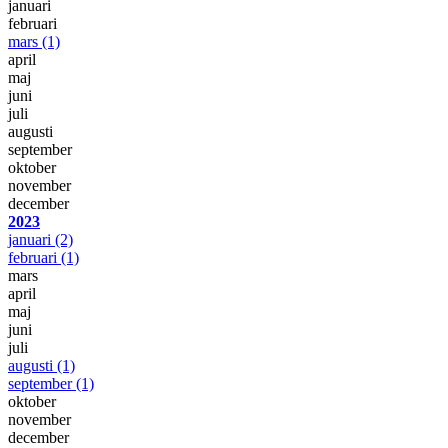
januari
februari
mars
(1)
april
maj
juni
juli
augusti
september
oktober
november
december
2023
januari
(2)
februari
(1)
mars
april
maj
juni
juli
augusti
(1)
september
(1)
oktober
november
december