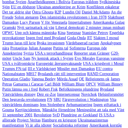
bombar Syrien
Apartheidkuppen i Bolivia
Europas träldom
Sydkinesiska
Sjön
EU en dödszon
Ukrainas annektering av Krim
Konflikten eskalerar
Det tar aldrig slut
Östra Ghouta
R2P
Lundin Oil
Daniel McAdams
An die
Freude
Solon atenaren
Den islamistiska revolutionen i Iran 1978
Slakthuset
Damaskus
Lucy Parson
V för Venezuela
Imperialismen
Amerikanska Gulag
Gramski
Nytt sarinattack på väg
Liberal demokrati
2 minuter innan midnatt
OPWC
Upp och kämpa människa
Kina
Spetznaz
Stanislav Petrov
Engelska
provokationer
Ingen fred med Ryssland
Goda-Onda
JIT
Slakten I mosul
Trump luras till krig
Ryska invasionen
Värdebaserad racism
Apokalypsen
nära
Protagóras
Julian Assange
Putins tal
Sofisterna
Europas öde
Annektering
Syriza
USA:s terrorhandlingar
Reporter utan Gränser
G20-
mötet
Uncle Sam
Ny kemisk attack i Syrien
Evo Morales
Europas vansinne
USA:s tvåfrontskrig
Europeiskt återuppvaknande
USA:s krigsbrott i Mosul
Trumps FN-tal
III:e Världskriget
Missiler mot Damaskus
EU contra
Nationalstaten
MH17
Rysslands rätt till intervention
RAND Corporation
Operation Gladio
Vanessa Beeley
Mörda Assad
QE
Religionens ok
James
Petras
Gamarna i Caracas
Carl Bildt
William Blum
OPCV
William Binney
Putin:lämna oss i fred
Robert Fisk
Befolkningens plundring
Ryssland
Västvärldens distopy
Deir ez-Zor
Internetcensur
Novichok
Helsinforsmötet
Den begravda revolutionen
FN
SBU
Färgrevolution i Washington
Vita
västvärldens dominans
Jens Stolenberg
Avhumanisering
Ingen giftattack i
Gouma
Kertjincidenten.
Mänsklig förnedring
Meningslöst att tala med Väst
11 september 2001
Revolution
SvD
Plundring av Grekland
IS USA:s
allierade
Project Veritas
Hamburg en krigszon
Ukrainanazisternas
manifestation
Vi är alla idioter
Socialistiska reformer
Amerikansk korståg