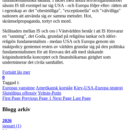
fundamentalistiska sådana. I likhet med andra terrororganisationer
såsom IS till exempel tar sig USA - och Europa följer efter- rätten att
i egenskap av det "obestridliga", "exceptionella" och "välvilliga"
nationen att använda sig av samma metoder. Hot,
skrämselpropaganda, tortyr och mord.
Skillnaden mellan IS och oss i Västvärlden består i att IS försvarar
en "sanning", det Goda, grundad på religiösa tankar och idéer-
religiös fundamentalism - medan USA och Europa genom sin
maktpolicy gentemot resten av världen grundar sig på den politiska
fundamentalismen för att försvara det allt med slukande
krigsindustriella konceptet och finanshökarnas girighet som
underminerar det civila samhället.
Fortsätt läs mer
0
Taggad i:
Europas vansinne
Amerikansk korståg
Kiev-USA-Europa strategi
Slutgiltiga offensiv
Yeltsin-Putin
First Page
Previous Page
1
Next Page
Last Page
Blogg arkiv
2026
januari
(1)