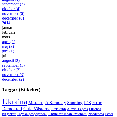
september
(2)
oktober
(4)
november
(6)
december
(6)
2014
januari
februari
mars
april
(1)
maj
(2)
juni
(1)
juli
augusti
(2)
september
(1)
oktober
(2)
november
(3)
december
(2)
Taggar (Etiketter)
Ukraina
Mordet på Kennedy
Sanning
JFK
Krim
Demokrati
Gula Västarna
Statskupp
Alexis Tsipras
Europas
krigsbrott
"Ryska propaganda"
5 minuter innan "midnatt"
Nordkorea
Israel