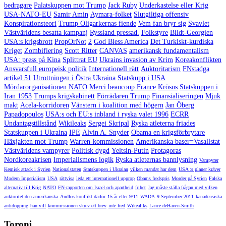
bedragare
Palatskuppen mot Trump
Jack Ruby
Underkastelse eller Krig
USA-NATO-EU
Samir Amin
Aymara-folket
Slutgiltiga offensiv
Konspirationsteori
Trump Oligarkernas fiende
Vem fan bryr sig
Svavlet
Västvärldens besatta kampanj
Ryssland pressad.
Folkstyre
Bildt-Georgien
USA:s krigsbrott
PropOrNot
2
God Bless America
Det Turkiskt-kurdiska
Kriget
Zombifiering
Scott Ritter
CANVAS
amerikansk fundamentalism
USA: press på Kina
Splittrat EU
Ukrains invasion av Krim
Koreakonflikten
Ansvarsfull europeisk politik
Internationell rätt
Auktoritarism
FNstadga
artikel 51
Utrottningen i Östra Ukraina
Statskupp i USA
Mördarorganisationen NATO
Merci beaucoup France
Krösus
Statskuppen i
Iran 1953
Trumps krigskabinett
Förrädaren Trump
Finansialiseringen
Mjuk
makt
Acela-korridoren
Vänstern i koalition med högern
Jan Öberg
Papadopoulos
USA:s och EU:s inbland i ryska valet 1996
ECRR
Undantagstillstånd
Wikileaks
Sergei Skripal
Ryska atleterna friades
Statskuppen i Ukraina
IPE
Alvin A. Snyder
Obama en krigsförbrytare
Häxjakten mot Trump
Warren-kommissionen
Amerikanska baser=Vasallstat
Västvärldens vampyrer
Politisk dygd
Yeltsin-Putin
Protagoras
Nordkoreakrisen
Imperialismens logik
Ryska atleternas bannlysning
Vampyrer
Kemisk attack i Syrien
Nationalstaten
Statskuppen i Ukraian
vilken mandat har dem
USA :s planer kräver
Modern Imperialism
USA
rättvisa
leda ett internationell upprop
Obams fredspris
Morder på Syrien
Falska
alternativ till Krig
NATO
FN-rapporten om Israel och apartheid
frihet
Jag måste ställa frågan med vilken
auktoritet den amerikanska
Ändlös konflikt därför
15 år efter 9/11
WADA
9 September 2011
kanadensiska
antidopping
han vill
kommissionen skrev ett brev
inte fred
Wikealiks
Lance deHaven-Smith
Toroni