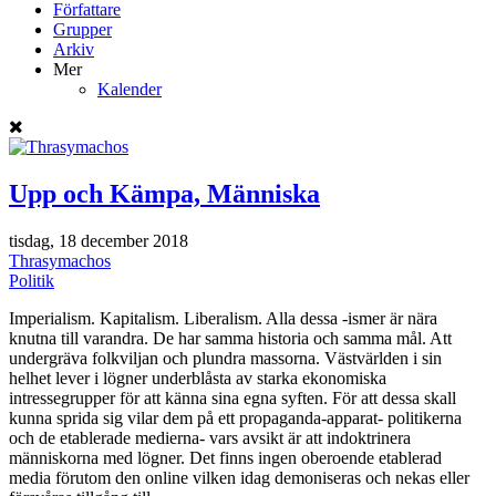
Författare
Grupper
Arkiv
Mer
Kalender
Upp och Kämpa, Människa
tisdag, 18 december 2018
Thrasymachos
Politik
Imperialism. Kapitalism. Liberalism. Alla dessa -ismer är nära
knutna till varandra. De har samma historia och samma mål. Att
undergräva folkviljan och plundra massorna. Västvärlden i sin
helhet lever i lögner underblåsta av starka ekonomiska
intressegrupper för att känna sina egna syften. För att dessa skall
kunna sprida sig vilar dem på ett propaganda-apparat- politikerna
och de etablerade medierna- vars avsikt är att indoktrinera
människorna med lögner. Det finns ingen oberoende etablerad
media förutom den online vilken idag demoniseras och nekas eller