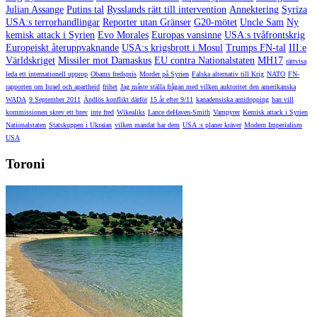
Julian Assange
Putins tal
Rysslands rätt till intervention
Annektering
Syriza
USA:s terrorhandlingar
Reporter utan Gränser
G20-mötet
Uncle Sam
Ny
kemisk attack i Syrien
Evo Morales
Europas vansinne
USA:s tvåfrontskrig
Europeiskt återuppvaknande
USA:s krigsbrott i Mosul
Trumps FN-tal
III:e
Världskriget
Missiler mot Damaskus
EU contra Nationalstaten
MH17
rättvisa
leda ett internationell upprop
Obams fredspris
Morder på Syrien
Falska alternativ till Krig
NATO
FN-
rapporten om Israel och apartheid
frihet
Jag måste ställa frågan med vilken auktoritet den amerikanska
WADA
9 September 2011
Ändlös konflikt därför
15 år efter 9/11
kanadensiska antidopping
han vill
kommissionen skrev ett brev
inte fred
Wikealiks
Lance deHaven-Smith
Vampyrer
Kemisk attack i Syrien
Nationalstaten
Statskuppen i Ukraian
vilken mandat har dem
USA :s planer kräver
Modern Imperialism
USA
Toroni