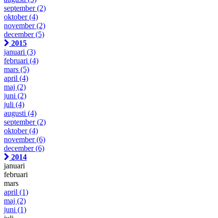
september
(2)
oktober
(4)
november
(2)
december
(5)
2015
januari
(3)
februari
(4)
mars
(5)
april
(4)
maj
(2)
juni
(2)
juli
(4)
augusti
(4)
september
(2)
oktober
(4)
november
(6)
december
(6)
2014
januari
februari
mars
april
(1)
maj
(2)
juni
(1)