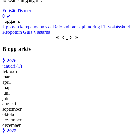
försvåras tillgång till.
Fortsätt läs mer
0
Taggad i:
Upp och kämpa människa
Befolkningens plundring
EU:s statsskuld
Kropotkin
Gula Västarna
First Page
Previous Page
Next Page
Last Page
1
Blogg arkiv
2026
januari
(1)
februari
mars
april
maj
juni
juli
augusti
september
oktober
november
december
2025