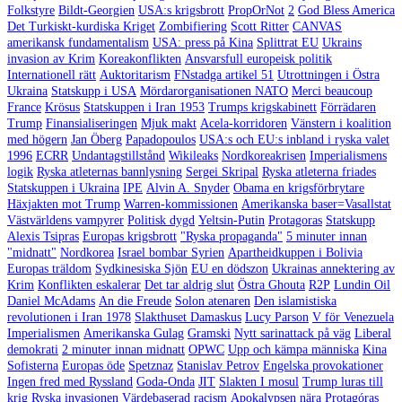
Folkstyre
Bildt-Georgien
USA:s krigsbrott
PropOrNot
2
God Bless America
Det Turkiskt-kurdiska Kriget
Zombifiering
Scott Ritter
CANVAS
amerikansk fundamentalism
USA: press på Kina
Splittrat EU
Ukrains
invasion av Krim
Koreakonflikten
Ansvarsfull europeisk politik
Internationell rätt
Auktoritarism
FNstadga artikel 51
Utrottningen i Östra
Ukraina
Statskupp i USA
Mördarorganisationen NATO
Merci beaucoup
France
Krösus
Statskuppen i Iran 1953
Trumps krigskabinett
Förrädaren
Trump
Finansialiseringen
Mjuk makt
Acela-korridoren
Vänstern i koalition
med högern
Jan Öberg
Papadopoulos
USA:s och EU:s inbland i ryska valet
1996
ECRR
Undantagstillstånd
Wikileaks
Nordkoreakrisen
Imperialismens
logik
Ryska atleternas bannlysning
Sergei Skripal
Ryska atleterna friades
Statskuppen i Ukraina
IPE
Alvin A. Snyder
Obama en krigsförbrytare
Häxjakten mot Trump
Warren-kommissionen
Amerikanska baser=Vasallstat
Västvärldens vampyrer
Politisk dygd
Yeltsin-Putin
Protagoras
Statskupp
Alexis Tsipras
Europas krigsbrott
"Ryska propaganda"
5 minuter innan
"midnatt"
Nordkorea
Israel bombar Syrien
Apartheidkuppen i Bolivia
Europas träldom
Sydkinesiska Sjön
EU en dödszon
Ukrainas annektering av
Krim
Konflikten eskalerar
Det tar aldrig slut
Östra Ghouta
R2P
Lundin Oil
Daniel McAdams
An die Freude
Solon atenaren
Den islamistiska
revolutionen i Iran 1978
Slakthuset Damaskus
Lucy Parson
V för Venezuela
Imperialismen
Amerikanska Gulag
Gramski
Nytt sarinattack på väg
Liberal
demokrati
2 minuter innan midnatt
OPWC
Upp och kämpa människa
Kina
Sofisterna
Europas öde
Spetznaz
Stanislav Petrov
Engelska provokationer
Ingen fred med Ryssland
Goda-Onda
JIT
Slakten I mosul
Trump luras till
krig
Ryska invasionen
Värdebaserad racism
Apokalypsen nära
Protagóras