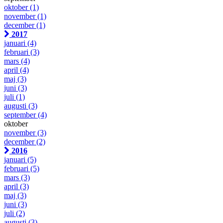
oktober
(1)
november
(1)
december
(1)
2017
januari
(4)
februari
(3)
mars
(4)
april
(4)
maj
(3)
juni
(3)
juli
(1)
augusti
(3)
september
(4)
oktober
november
(3)
december
(2)
2016
januari
(5)
februari
(5)
mars
(3)
april
(3)
maj
(3)
juni
(3)
juli
(2)
augusti
(3)