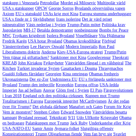
statskupp i Venezuela
Petrodollar
Mordet på Milosevic
Multipolär värld
USA:s statskupper
OPCW
George Sorros
Rysslands oövervinliga vapen
Axiom
EU:s statsskuld
USAs krig mot Kina
Europa:stumma underhuggare
USA:s finde nr 1
Skyldigheter
Irans isolering
Det är värd priset
nätneutralitet
Västs nederlag i Syrien
Trump-Putin mötet
Politiska krav
Jugoslavien
MH-17
Betalda demostranter
nonbeingzone
Bombs for Peace
MSC
Trojkans krigsbrott
Isolera Ryssland
Visselblåsare
Vita Hjälmarna
Fredrik Karén
USA hotar Ryssland
Obamas krokodiltårar
Förbjud
Vänsterrörelsen
Lee Harvey Oswald
Modern Imperialis
Ron Paul
Liberalismens doktrin
Anderna
Kiev-USA-Europa strategi
Trump/Putin
Vem tjänar på giftattacken?
Sanktioner mot Kina
Googlecensur
Theokrati
KREAB
John Kiriakou
Fejknyheter
Västvärlden fångad i en våldspiral
The
Kitchen
Turkiet invaderar Syrien
Gasattacken i Douma
Thrasymachos
Guaidó folkets färrädare
Georgien
Kina omringas
Obamas fredspris
Ukronazisterna
Der ez-Zor
Undrminera EU
EU:s förlängda sanktioner mot
Ryssland
Trump den imbecille
Kropotkin
Europa offras
USA-ledda
Imperiet
Jus ad bellum
Ansvar
Glöm fred i Syrien
El Pais
Färgrevolutionen
i Iran 2018
England och den politiska cirkusen.
Kuppen mot Trump
Totalitarismen i Europa
Europeisk integritet
McCarthyismen
Är det redan
över för Trump?
Det globala dårhuset
Manafort och Gates
Forum för Krig
Vem är monstret?
Stephen Cohen
Edward Snowden
Västvärldens besatta
kampanj
Ryssland pressad.
Teknikrati
9/11
Udo Ulfkotte
Krigsvalet
Obama
en bedragare
Palatskuppen mot Trump
Jack Ruby
Underkastelse eller Krig
USA-NATO-EU
Samir Amin
Aymara-folket
Slutgiltiga offensiv
Konspirationsteori
Trump Oligarkernas fiende
Vem fan bryr sig
Svavlet