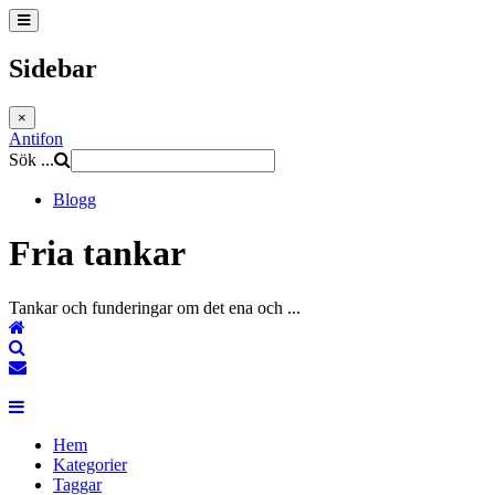
Sidebar
×
Antifon
Sök ...
Blogg
Fria tankar
Tankar och funderingar om det ena och ...
Hem
Search
Prenumerera på blogguppdateringar
Sign In
Hem
Kategorier
Taggar