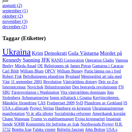
juli
augusti
(2)
september
(1)
oktober
(2)
november
(3)
december
(2)
Taggar (Etiketter)
Ukraina
Krim
Demokrati
Gula Västarna
Mordet på
Kennedy
Sanning
JFK
RAND Corporation
Operation Gladio
Vanessa
Beeley
Mörda Assad
QE
Religionens ok
James Petras
Gamarna i Caracas
Carl Bildt
William Blum
OPCV
William Binney
Putin:lämna oss i fred
Robert Fisk
Befolkningens plundring
Ryssland
Meningslöst att tala med
Väst
11 september 2001
Revolution
Västvärldens distopy
Deir ez-Zor
Internetcensur
Novichok
Helsinforsmötet
Den begravda revolutionen
FN
SBU
Färgrevolution i Washington
Vita västvärldens dominans
Jens
Stolenberg
Avhumanisering
Ingen giftattack i Gouma
Kertjincidenten.
Mänsklig förnedring
CAS
Fredspriset 2009
SvD
Plundring av Grekland
IS
USA:s allierade
Project Veritas
Hamburg en krigszon
Ukrainanazisternas
manifestation
Vi är alla idioter
Socialistiska reformer
Amerikansk korståg
Chang Wanguau
Trump vs etablissemanget
Eviga krigspartiet
Imaginär
fiende
SOHR
Kommittén för befrielse av Irak
Northwoods Project
H.R.
5732
Bomba Iran
Falska vinster
Religiös fascism
John Bolton
USA:s