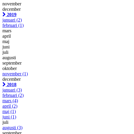
november
december
2019
januari
(2)
februari
(1)
mars
april
maj
juni
juli
augusti
september
oktober
november
(1)
december
2018
januari
(3)
februari
(2)
mars
(4)
april
(2)
maj
(1)
juni
(1)
juli
augusti
(3)
september