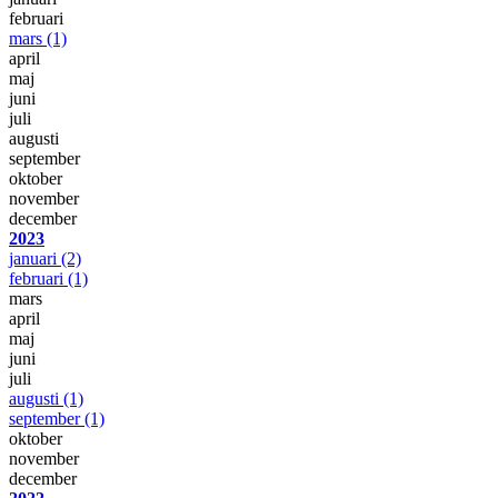
februari
mars
(1)
april
maj
juni
juli
augusti
september
oktober
november
december
2023
januari
(2)
februari
(1)
mars
april
maj
juni
juli
augusti
(1)
september
(1)
oktober
november
december