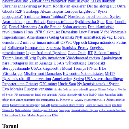
baser=Vasallstat
Västvärldens vampyrer
Politisk dygd
EU en dödszon
Ukrainas annektering av Krim
Konflikten eskalerar
Det tar aldrig slut
Östra
Ghouta
R2P
Statskupp
Alexis Tsipras
Europas krigsbrott
"Ryska
propaganda"
5 minuter innan "midnatt"
Nordkorea
Israel bombar Syrien
Apartheidkuppen i Bolivia
Europas träldom
Sydkinesiska Sjön
Kina
Lundin
Oil
Daniel McAdams
An die Freude
Solon atenaren
Den islamistiska
revolutionen i Iran 1978
Slakthuset Damaskus
Lucy Parson
V för Venezuela
Imperialismen
Amerikanska Gulag
Gramski
Nytt sarinattack på väg
Liberal
demokrati
2 minuter innan midnatt
OPWC
Upp och kämpa människa
Putins
tal
Sofisterna
Europas öde
Spetznaz
Stanislav Petrov
Engelska
provokationer
Ingen fred med Ryssland
Goda-Onda
JIT
Slakten I mosul
Trump luras till krig
Ryska invasionen
Värdebaserad racism
Apokalypsen
nära
Protagóras
Julian Assange
USA:s tvåfrontskrig
Europeiskt
återuppvaknande
USA:s krigsbrott i Mosul
Trumps FN-tal
III:e
Världskriget
Missiler mot Damaskus
EU contra Nationalstaten
MH17
Rysslands rätt till intervention
Annektering
Syriza
USA:s terrorhandlingar
Reporter utan Gränser
G20-mötet
Uncle Sam
Ny kemisk attack i Syrien
Evo Morales
Europas vansinne
rättvisa
leda ett internationell upprop
Obams fredspris
Morder
på Syrien
FN-rapporten om Israel och apartheid
Falska alternativ till Krig
NATO
frihet
Jag måste ställa
frågan med vilken auktoritet den amerikanska
15 år efter 9/11
WADA
9 September 2011
Ändlös konflikt
därför
kanadensiska antidopping
han vill
kommissionen skrev ett brev
Lance deHaven-Smith
inte fred
Wikealiks
Nationalstaten
Statskuppen i Ukraian
Vampyrer
Kemisk attack i Syrien
vilken mandat har dem
USA :s planer kräver
Modern Imperialism
USA
Toroni