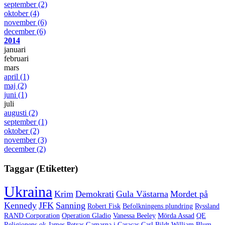
september
(2)
oktober
(4)
november
(6)
december
(6)
2014
januari
februari
mars
april
(1)
maj
(2)
juni
(1)
juli
augusti
(2)
september
(1)
oktober
(2)
november
(3)
december
(2)
Taggar (Etiketter)
Ukraina
Krim
Demokrati
Gula Västarna
Mordet på
Kennedy
JFK
Sanning
Robert Fisk
Befolkningens plundring
Ryssland
RAND Corporation
Operation Gladio
Vanessa Beeley
Mörda Assad
QE
Religionens ok
James Petras
Gamarna i Caracas
Carl Bildt
William Blum