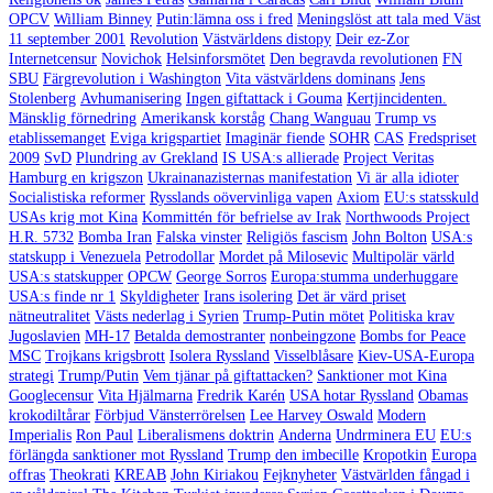
OPCV
William Binney
Putin:lämna oss i fred
Meningslöst att tala med Väst
11 september 2001
Revolution
Västvärldens distopy
Deir ez-Zor
Internetcensur
Novichok
Helsinforsmötet
Den begravda revolutionen
FN
SBU
Färgrevolution i Washington
Vita västvärldens dominans
Jens
Stolenberg
Avhumanisering
Ingen giftattack i Gouma
Kertjincidenten.
Mänsklig förnedring
Amerikansk korståg
Chang Wanguau
Trump vs
etablissemanget
Eviga krigspartiet
Imaginär fiende
SOHR
CAS
Fredspriset
2009
SvD
Plundring av Grekland
IS USA:s allierade
Project Veritas
Hamburg en krigszon
Ukrainanazisternas manifestation
Vi är alla idioter
Socialistiska reformer
Rysslands oövervinliga vapen
Axiom
EU:s statsskuld
USAs krig mot Kina
Kommittén för befrielse av Irak
Northwoods Project
H.R. 5732
Bomba Iran
Falska vinster
Religiös fascism
John Bolton
USA:s
statskupp i Venezuela
Petrodollar
Mordet på Milosevic
Multipolär värld
USA:s statskupper
OPCW
George Sorros
Europa:stumma underhuggare
USA:s finde nr 1
Skyldigheter
Irans isolering
Det är värd priset
nätneutralitet
Västs nederlag i Syrien
Trump-Putin mötet
Politiska krav
Jugoslavien
MH-17
Betalda demostranter
nonbeingzone
Bombs for Peace
MSC
Trojkans krigsbrott
Isolera Ryssland
Visselblåsare
Kiev-USA-Europa
strategi
Trump/Putin
Vem tjänar på giftattacken?
Sanktioner mot Kina
Googlecensur
Vita Hjälmarna
Fredrik Karén
USA hotar Ryssland
Obamas
krokodiltårar
Förbjud Vänsterrörelsen
Lee Harvey Oswald
Modern
Imperialis
Ron Paul
Liberalismens doktrin
Anderna
Undrminera EU
EU:s
förlängda sanktioner mot Ryssland
Trump den imbecille
Kropotkin
Europa
offras
Theokrati
KREAB
John Kiriakou
Fejknyheter
Västvärlden fångad i