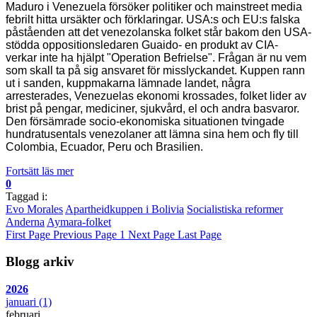
Maduro i Venezuela försöker politiker och mainstreet media
febrilt hitta ursäkter och förklaringar. USA:s och EU:s falska
påståenden att det venezolanska folket står bakom den USA-
stödda oppositionsledaren Guaido- en produkt av CIA-
verkar inte ha hjälpt "Operation Befrielse". Frågan är nu vem
som skall ta på sig ansvaret för misslyckandet. Kuppen rann
ut i sanden, kuppmakarna lämnade landet, några
arresterades, Venezuelas ekonomi krossades, folket lider av
brist på pengar, mediciner, sjukvård, el och andra basvaror.
Den försämrade socio-ekonomiska situationen tvingade
hundratusentals venezolaner att lämna sina hem och fly till
Colombia, Ecuador, Peru och Brasilien.
Fortsätt läs mer
0
Taggad i:
Evo Morales
Apartheidkuppen i Bolivia
Socialistiska reformer
Anderna
Aymara-folket
First Page
Previous Page
1
Next Page
Last Page
Blogg arkiv
2026
januari
(1)
februari