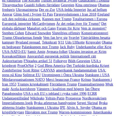
en våldspiral
The Kitchen
Turkiet invaderar Syrien
Gasattacken i Douma
Thrasymachos
Guaidó folkets färrädare
Georgien
Kina omringas
Obamas
fredspris
Ukronazisterna
Der ez-Zor
USA-ledda Imperiet
Jus ad bellum
Ansvar
Glöm fred i Syrien
El Pais
Färgrevolutionen i Iran 2018
England
och den politiska cirkusen.
Kuppen mot Trump
Totalitarismen i Europa
Europeisk integritet
McCarthyismen
Är det redan över för Trump?
Det
globala dårhuset
Manafort och Gates
Forum för Krig
Vem är monstret?
Stephen Cohen
Edward Snowden
Slutgiltiga offensiv
Konspirationsteori
Trump Oligarkernas fiende
Vem fan bryr sig
Svavlet
Västvärldens besatta
kampanj
Ryssland pressad.
Teknikrati
9/11
Udo Ulfkotte
Krigsvalet
Obama
en bedragare
Palatskuppen mot Trump
Jack Ruby
Underkastelse eller Krig
USA-NATO-EU
Samir Amin
Aymara-folket
Ukrains invasion av Krim
Koreakonflikten
Ansvarsfull europeisk politik
Internationell rätt
Auktoritarism
FNstadga artikel 51
Folkstyre
Bildt-Georgien
USA:s
krigsbrott
PropOrNot
2
God Bless America
Det Turkiskt-kurdiska Kriget
Zombifiering
Scott Ritter
CANVAS
amerikansk fundamentalism
USA:
press på Kina
Splittrat EU
Utrottningen i Östra Ukraina
Statskupp i USA
Mördarorganisationen NATO
Merci beaucoup France
Krösus
Statskuppen i
Iran 1953
Trumps krigskabinett
Förrädaren Trump
Finansialiseringen
Mjuk
makt
Acela-korridoren
Vänstern i koalition med högern
Jan Öberg
Papadopoulos
USA:s och EU:s inbland i ryska valet 1996
ECRR
Undantagstillstånd
Wikileaks
Yeltsin-Putin
Protagoras
Nordkoreakrisen
Imperialismens logik
Ryska atleternas bannlysning
Sergei Skripal
Ryska
atleterna friades
Statskuppen i Ukraina
IPE
Alvin A. Snyder
Obama en
krigsförbrytare
Häxjakten mot Trump
Warren-kommissionen
Amerikanska