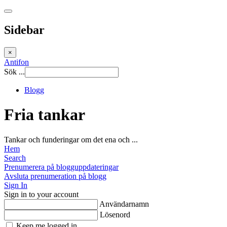
Sidebar
×
Antifon
Sök ...
Blogg
Fria tankar
Tankar och funderingar om det ena och ...
Hem
Search
Prenumerera på blogguppdateringar
Avsluta prenumeration på blogg
Sign In
Sign in to your account
Användarnamn
Lösenord
Keep me logged in