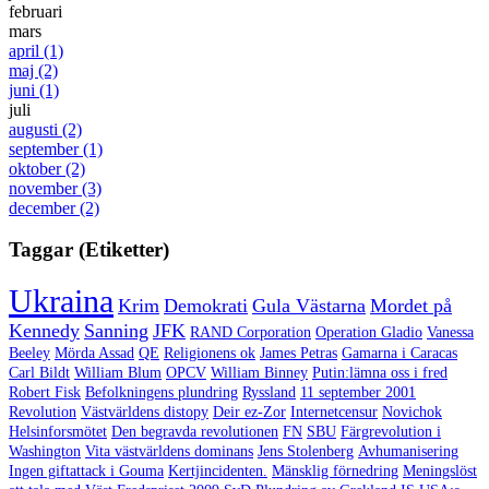
februari
mars
april
(1)
maj
(2)
juni
(1)
juli
augusti
(2)
september
(1)
oktober
(2)
november
(3)
december
(2)
Taggar (Etiketter)
Ukraina
Krim
Demokrati
Gula Västarna
Mordet på
Kennedy
Sanning
JFK
RAND Corporation
Operation Gladio
Vanessa
Beeley
Mörda Assad
QE
Religionens ok
James Petras
Gamarna i Caracas
Carl Bildt
William Blum
OPCV
William Binney
Putin:lämna oss i fred
Robert Fisk
Befolkningens plundring
Ryssland
11 september 2001
Revolution
Västvärldens distopy
Deir ez-Zor
Internetcensur
Novichok
Helsinforsmötet
Den begravda revolutionen
FN
SBU
Färgrevolution i
Washington
Vita västvärldens dominans
Jens Stolenberg
Avhumanisering
Ingen giftattack i Gouma
Kertjincidenten.
Mänsklig förnedring
Meningslöst