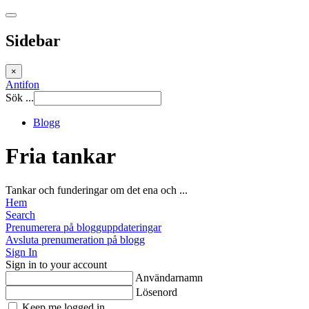
Sidebar
×
Antifon
Sök ...
Blogg
Fria tankar
Tankar och funderingar om det ena och ...
Hem
Search
Prenumerera på blogguppdateringar
Avsluta prenumeration på blogg
Sign In
Sign in to your account
Användarnamn
Lösenord
Keep me logged in