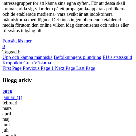
intressegrupper för att känna sina egna syften. För att dessa skall
kunna sprida sig vilar dem på ett propaganda-apparat- politikerna
och de etablerade medierna- vars avsikt är att indoktrinera
människorna med lögner. Det finns ingen oberoende etablerad
media förutom den online vilken idag demoniseras och nekas eller
försvåras tillgång till.
Fortsätt läs mer
0
Taggad i:
Upp och kämpa människa
Befolkningens plundring
EU:s statsskuld
Kropotkin
Gula Västarna
First Page
Previous Page
1
Next Page
Last Page
Blogg arkiv
2026
januari
(1)
februari
mars
april
maj
juni
juli
augusti