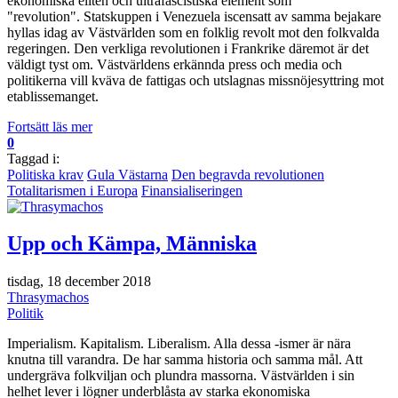
ekonomiska eliten och ultrafascistiska element som
"revolution". Statskuppen i Venezuela iscensatt av samma bejakare
hyllas idag av Västvärlden som en folklig revolt mot den folkvalda
regeringen. Den verkliga revolutionen i Frankrike däremot är det
väldigt tyst om. Västvärldens erkännda press och media och
politikerna vill kväva de fattigas och utslagnas missnöjesyttring mot
etablissemanget.
Fortsätt läs mer
0
Taggad i:
Politiska krav
Gula Västarna
Den begravda revolutionen
Totalitarismen i Europa
Finansialiseringen
Upp och Kämpa, Människa
tisdag, 18 december 2018
Thrasymachos
Politik
Imperialism. Kapitalism. Liberalism. Alla dessa -ismer är nära
knutna till varandra. De har samma historia och samma mål. Att
undergräva folkviljan och plundra massorna. Västvärlden i sin
helhet lever i lögner underblåsta av starka ekonomiska