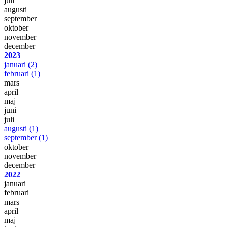
juli
augusti
september
oktober
november
december
2023
januari
(2)
februari
(1)
mars
april
maj
juni
juli
augusti
(1)
september
(1)
oktober
november
december
2022
januari
februari
mars
april
maj