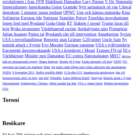
revolutionen i Iran 1978
Slakthuset Damaskus
Lucy Parson
V för Venezuela
Imperialismen
Amerikanska Gulag
Gramski
Nytt sarinattack på väg
Liberal
demokrati
2 minuter innan midnatt
OPWC
Upp och kämpa människa
Kina
Sofisterna
Europas öde
Spetznaz
Stanislav Petrov
Engelska provokationer
Ingen fred med Ryssland
Goda-Onda
JIT
Slakten I mosul
Trump luras till
krig
Ryska invasionen
Värdebaserad racism
Apokalypsen nära
Protagóras
Julian Assange
Putins tal
Rysslands rätt till intervention
Annektering
Syriza
USA:s terrorhandlingar
Reporter utan Gränser
G20-mötet
Uncle Sam
Ny
kemisk attack i Syrien
Evo Morales
Europas vansinne
USA:s tvåfrontskrig
Europeiskt återuppvaknande
USA:s krigsbrott i Mosul
Trumps FN-tal
III:e
Världskriget
Missiler mot Damaskus
EU contra Nationalstaten
MH17
rättvisa
leda ett internationell upprop
Obams fredspris
Morder på Syrien
Falska alternativ till Krig
NATO
FN-
rapporten om Israel och apartheid
frihet
Jag måste ställa frågan med vilken auktoritet den amerikanska
WADA
9 September 2011
Ändlös konflikt därför
15 år efter 9/11
kanadensiska antidopping
han vill
kommissionen skrev ett brev
inte fred
Wikealiks
Lance deHaven-Smith
Vampyrer
Kemisk attack i Syrien
Nationalstaten
Statskuppen i Ukraian
vilken mandat har dem
USA :s planer kräver
Modern Imperialism
USA
Toroni
Besökare
Vi har 256 gäster och inga medlemmar online