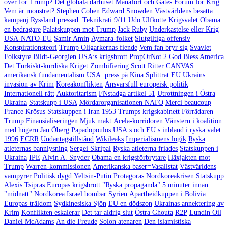
över för Trump?
Det globala dårhuset
Manafort och Gates
Forum för Krig
Vem är monstret?
Stephen Cohen
Edward Snowden
Västvärldens besatta
kampanj
Ryssland pressad.
Teknikrati
9/11
Udo Ulfkotte
Krigsvalet
Obama
en bedragare
Palatskuppen mot Trump
Jack Ruby
Underkastelse eller Krig
USA-NATO-EU
Samir Amin
Aymara-folket
Slutgiltiga offensiv
Konspirationsteori
Trump Oligarkernas fiende
Vem fan bryr sig
Svavlet
Folkstyre
Bildt-Georgien
USA:s krigsbrott
PropOrNot
2
God Bless America
Det Turkiskt-kurdiska Kriget
Zombifiering
Scott Ritter
CANVAS
amerikansk fundamentalism
USA: press på Kina
Splittrat EU
Ukrains
invasion av Krim
Koreakonflikten
Ansvarsfull europeisk politik
Internationell rätt
Auktoritarism
FNstadga artikel 51
Utrottningen i Östra
Ukraina
Statskupp i USA
Mördarorganisationen NATO
Merci beaucoup
France
Krösus
Statskuppen i Iran 1953
Trumps krigskabinett
Förrädaren
Trump
Finansialiseringen
Mjuk makt
Acela-korridoren
Vänstern i koalition
med högern
Jan Öberg
Papadopoulos
USA:s och EU:s inbland i ryska valet
1996
ECRR
Undantagstillstånd
Wikileaks
Imperialismens logik
Ryska
atleternas bannlysning
Sergei Skripal
Ryska atleterna friades
Statskuppen i
Ukraina
IPE
Alvin A. Snyder
Obama en krigsförbrytare
Häxjakten mot
Trump
Warren-kommissionen
Amerikanska baser=Vasallstat
Västvärldens
vampyrer
Politisk dygd
Yeltsin-Putin
Protagoras
Nordkoreakrisen
Statskupp
Alexis Tsipras
Europas krigsbrott
"Ryska propaganda"
5 minuter innan
"midnatt"
Nordkorea
Israel bombar Syrien
Apartheidkuppen i Bolivia
Europas träldom
Sydkinesiska Sjön
EU en dödszon
Ukrainas annektering av
Krim
Konflikten eskalerar
Det tar aldrig slut
Östra Ghouta
R2P
Lundin Oil
Daniel McAdams
An die Freude
Solon atenaren
Den islamistiska