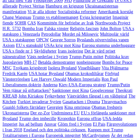
att tala med Väst
Fredspriset 2009
SvD
Plundring av Grekland
IS USA:s
allierade
Project Veritas
Hamburg en krigszon
Ukrainanazisternas
manifestation
Vi är alla idioter
Socialistiska reformer
Amerikansk korståg
Chang Wanguau
Trump vs etablissemanget
Eviga krigspartiet
Imaginär
fiende
SOHR
CAS
Kommittén för befrielse av Irak
Northwoods Project
H.R. 5732
Bomba Iran
Falska vinster
Religiös fascism
John Bolton
USA:s
statskupp i Venezuela
Petrodollar
Mordet på Milosevic
Multipolär värld
USA:s statskupper
OPCW
George Sorros
Rysslands oövervinliga vapen
Axiom
EU:s statsskuld
USAs krig mot Kina
Europa:stumma underhuggare
USA:s finde nr 1
Skyldigheter
Irans isolering
Det är värd priset
nätneutralitet
Västs nederlag i Syrien
Trump-Putin mötet
Politiska krav
Jugoslavien
MH-17
Betalda demostranter
nonbeingzone
Bombs for Peace
MSC
Trojkans krigsbrott
Isolera Ryssland
Visselblåsare
Vita Hjälmarna
Fredrik Karén
USA hotar Ryssland
Obamas krokodiltårar
Förbjud
Vänsterrörelsen
Lee Harvey Oswald
Modern Imperialis
Ron Paul
Liberalismens doktrin
Anderna
Kiev-USA-Europa strategi
Trump/Putin
Vem tjänar på giftattacken?
Sanktioner mot Kina
Googlecensur
Theokrati
KREAB
John Kiriakou
Fejknyheter
Västvärlden fångad i en våldspiral
The
Kitchen
Turkiet invaderar Syrien
Gasattacken i Douma
Thrasymachos
Guaidó folkets färrädare
Georgien
Kina omringas
Obamas fredspris
Ukronazisterna
Der ez-Zor
Undrminera EU
EU:s förlängda sanktioner mot
Ryssland
Trump den imbecille
Kropotkin
Europa offras
USA-ledda
Imperiet
Jus ad bellum
Ansvar
Glöm fred i Syrien
El Pais
Färgrevolutionen
i Iran 2018
England och den politiska cirkusen.
Kuppen mot Trump
Totalitarismen i Europa
Europeisk integritet
McCarthyismen
Är det redan